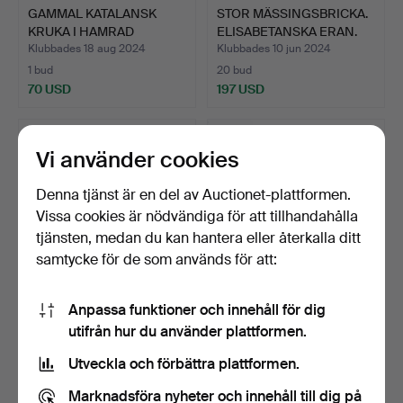
GAMMAL KATALANSK
STOR MÄSSINGSBRICKA.
KRUKA I HAMRAD
ELISABETANSKA ERAN.
KOPPAR.
Klubbades 18 aug 2024
Klubbades 10 jun 2024
1 bud
20 bud
70 USD
197 USD
Vi använder cookies
Denna tjänst är en del av Auctionet-plattformen.
Vissa cookies är nödvändiga för att tillhandahålla
tjänsten, medan du kan hantera eller återkalla ditt
samtycke för de som används för att:
Anpassa funktioner och innehåll för dig
STOR MÄSSINGSBRICKA.
LEONTINA I
utifrån hur du använder plattformen.
ELISABETANSK TID MITT…
GULDMETALL. 1800-
TALET.
Klubbades 21 maj 2024
Klubbades 15 apr 2024
Utveckla och förbättra plattformen.
7 bud
2 bud
185 USD
58 USD
Marknadsföra nyheter och innehåll till dig på