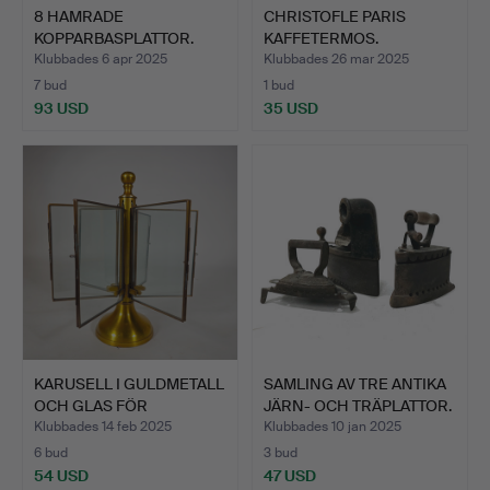
8 HAMRADE
CHRISTOFLE PARIS
KOPPARBASPLATTOR.
KAFFETERMOS.
SILVERMETALL…
Klubbades 6 apr 2025
Klubbades 26 mar 2025
7 bud
1 bud
93 USD
35 USD
KARUSELL I GULDMETALL
SAMLING AV TRE ANTIKA
OCH GLAS FÖR
JÄRN- OCH TRÄPLATTOR.
FOTOGRA…
Klubbades 14 feb 2025
Klubbades 10 jan 2025
6 bud
3 bud
54 USD
47 USD