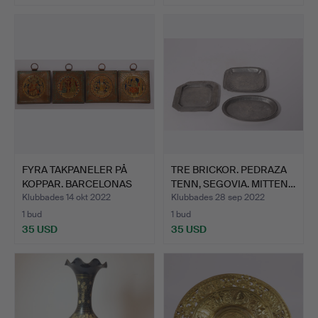
FYRA TAKPANELER PÅ
TRE BRICKOR. PEDRAZA
KOPPAR. BARCELONAS
TENN, SEGOVIA. MITTEN…
KATE…
Klubbades 14 okt 2022
Klubbades 28 sep 2022
1 bud
1 bud
35 USD
35 USD