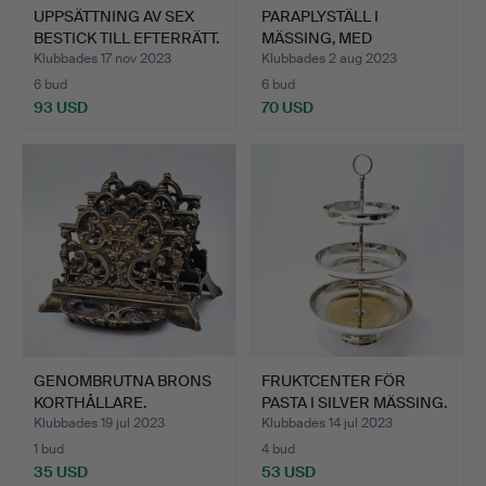
UPPSÄTTNING AV SEX
PARAPLYSTÄLL I
BESTICK TILL EFTERRÄTT.
MÄSSING, MED
…
MYNTPRYDNAD.
Klubbades 17 nov 2023
Klubbades 2 aug 2023
6 bud
6 bud
93 USD
70 USD
GENOMBRUTNA BRONS
FRUKTCENTER FÖR
KORTHÅLLARE.
PASTA I SILVER MÄSSING.
Klubbades 19 jul 2023
Klubbades 14 jul 2023
1 bud
4 bud
35 USD
53 USD