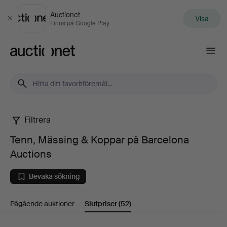
Auctionet
Visa
Stäng
Finns på Google Play
Auctionet.com
Filtrera
Tenn,
Tenn, Mässing & Koppar på Barcelona
Mässing
Auctions
&
Bevaka sökning
Koppar
Pågående auktioner
Slutpriser
(52)
på