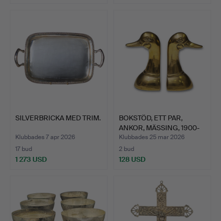
SILVERBRICKA MED TRIM.
BOKSTÖD, ETT PAR,
ANKOR, MÄSSING, 1900-
TAL.
Klubbades 7 apr 2026
Klubbades 25 mar 2026
17 bud
2 bud
1 273 USD
128 USD