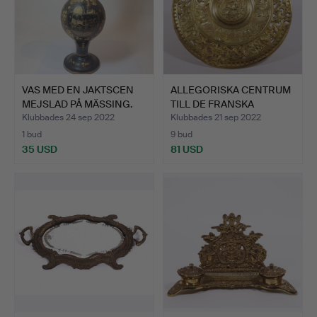
VAS MED EN JAKTSCEN
ALLEGORISKA CENTRUM
MEJSLAD PÅ MÄSSING.
TILL DE FRANSKA
KUNGAR…
Klubbades 24 sep 2022
Klubbades 21 sep 2022
1 bud
9 bud
35 USD
81 USD