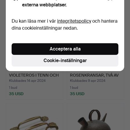
externa webbplatser.
Du kan läsa mer i vår
integritetspolicy
och hantera
dina cookieinställningar nedan.
Acceptera alla
Cookie-inställningar
ETT PAR ART DECO
SAMLING AV FEM
VIOLETEROS I TENN OCH
ROSENKRANSAR, TVÅ AV
GYL…
DEM I …
Klubbades 14 apr 2024
Klubbades 9 apr 2024
1 bud
1 bud
35 USD
35 USD