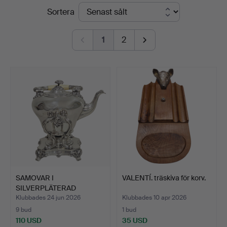
Slutpriser
Sortera
Barcelona
Auctions
1
2
SAMOVAR I
VALENTÍ. träskiva för korv.
SILVERPLÄTERAD
METALL.
Klubbades 24 jun 2026
Klubbades 10 apr 2026
9 bud
1 bud
110 USD
35 USD