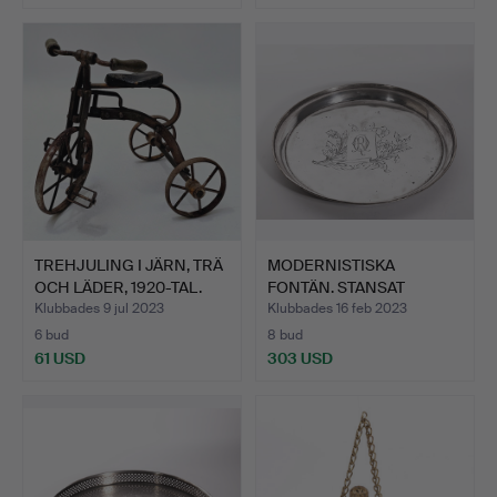
TREHJULING I JÄRN, TRÄ
MODERNISTISKA
OCH LÄDER, 1920-TAL.
FONTÄN. STANSAT
SILVER. OMKR…
Klubbades 9 jul 2023
Klubbades 16 feb 2023
6 bud
8 bud
61 USD
303 USD