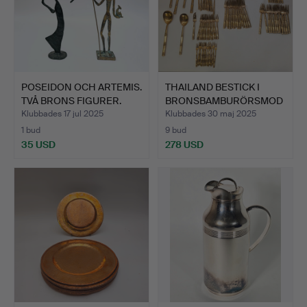
POSEIDON OCH ARTEMIS.
THAILAND BESTICK I
TVÅ BRONS FIGURER.
BRONSBAMBURÖRSMOD
ELL.
Klubbades 17 jul 2025
Klubbades 30 maj 2025
1 bud
9 bud
35 USD
278 USD