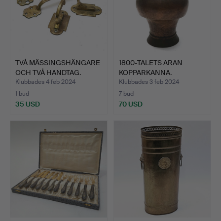
TVÅ MÄSSINGSHÄNGARE
1800-TALETS ARAN
OCH TVÅ HANDTAG.
KOPPARKANNA.
MODER…
Klubbades 4 feb 2024
Klubbades 3 feb 2024
1 bud
7 bud
35 USD
70 USD