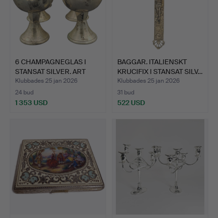
6 CHAMPAGNEGLAS I
BAGGAR. ITALIENSKT
STANSAT SILVER. ART
KRUCIFIX I STANSAT SILV…
DECO…
Klubbades 25 jan 2026
Klubbades 25 jan 2026
24 bud
31 bud
1 353 USD
522 USD