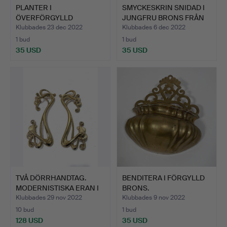
PLANTER I
SMYCKESKRIN SNIDAD I
ÖVERFÖRGYLLD
JUNGFRU BRONS FRÅN
MÄSSING. 1900-TALET…
MO…
Klubbades 23 dec 2022
Klubbades 6 dec 2022
1 bud
1 bud
35 USD
35 USD
TVÅ DÖRRHANDTAG.
BENDITERA I FÖRGYLLD
MODERNISTISKA ERAN I
BRONS.
FÖRG…
Klubbades 29 nov 2022
Klubbades 9 nov 2022
10 bud
1 bud
128 USD
35 USD