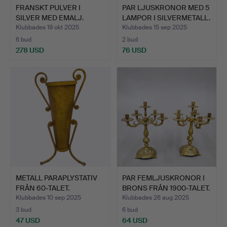
FRANSKT PULVER I
PAR LJUSKRONOR MED 5
SILVER MED EMALJ.
LAMPOR I SILVERMETALL.
GALANT …
Klubbades 19 okt 2025
Klubbades 15 sep 2025
6 bud
2 bud
278 USD
76 USD
METALL PARAPLYSTATIV
PAR FEMLJUSKRONOR I
FRÅN 60-TALET.
BRONS FRÅN 1900-TALET.
Klubbades 10 sep 2025
Klubbades 26 aug 2025
3 bud
6 bud
47 USD
64 USD