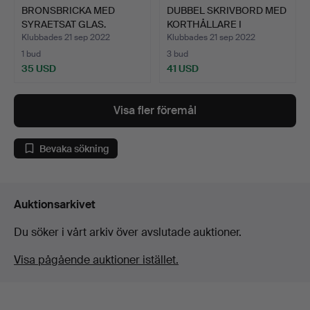
BRONSBRICKA MED
DUBBEL SKRIVBORD MED
SYRAETSAT GLAS.
KORTHÅLLARE I
FÖRGYLL…
Klubbades 21 sep 2022
Klubbades 21 sep 2022
1 bud
3 bud
35 USD
41 USD
Visa fler föremål
Bevaka sökning
Auktionsarkivet
Du söker i vårt arkiv över avslutade auktioner.
Visa pågående auktioner istället.