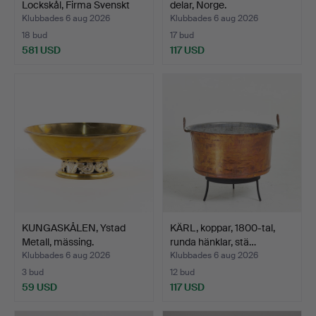
Lockskål, Firma Svenskt
delar, Norge.
Te…
Klubbades 6 aug 2026
Klubbades 6 aug 2026
18 bud
17 bud
581 USD
117 USD
KUNGASKÅLEN, Ystad
KÄRL, koppar, 1800-tal,
Metall, mässing.
runda hänklar, stä…
Klubbades 6 aug 2026
Klubbades 6 aug 2026
3 bud
12 bud
59 USD
117 USD