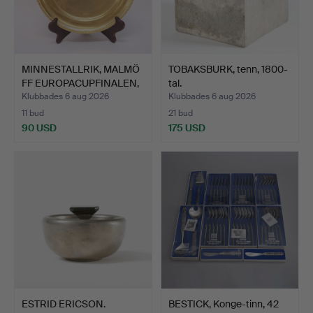
MINNESTALLRIK, MALMÖ
TOBAKSBURK, tenn, 1800-
FF EUROPACUPFINALEN,
tal.
…
Klubbades 6 aug 2026
Klubbades 6 aug 2026
11 bud
21 bud
90 USD
175 USD
ESTRID ERICSON.
BESTICK, Konge-tinn, 42