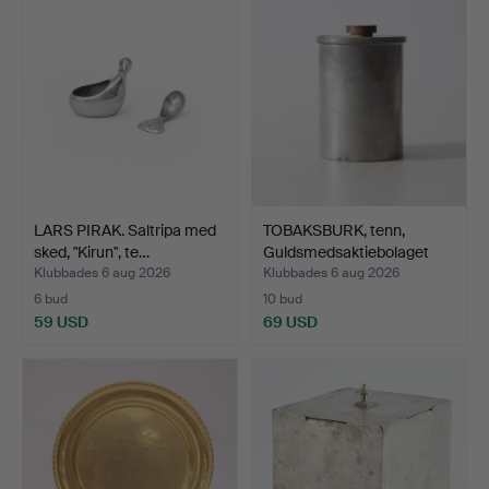
LARS PIRAK. Saltripa med
TOBAKSBURK, tenn,
sked, "Kirun", te…
Guldsmedsaktiebolaget
(G…
Klubbades 6 aug 2026
Klubbades 6 aug 2026
6 bud
10 bud
59 USD
69 USD