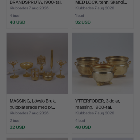
BRANDSPRUTA, 1900-tal.
MED LOCK, tenn. Skandi…
Klubbades 7 aug 2026
Klubbades 7 aug 2026
4 bud
1 bud
43 USD
32 USD
MÄSSING, Lövsjö Bruk,
YTTERFODER, 3 delar,
guldpläterade med pr…
mässing. 1900-tal.
Klubbades 7 aug 2026
Klubbades 7 aug 2026
2 bud
4 bud
32 USD
48 USD