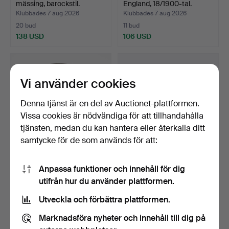
mässing, barockstil.
England, 18/1900-tal.
Klubbades 7 aug 2026
Klubbades 7 aug 2026
20 bud
11 bud
138 USD
106 USD
Vi använder cookies
Denna tjänst är en del av Auctionet-plattformen.
Vissa cookies är nödvändiga för att tillhandahålla
tjänsten, medan du kan hantera eller återkalla ditt
samtycke för de som används för att:
SKÅLFAT, tenn, Jacob
MUGGAR, 20 st, tenn,
Anpassa funktioner och innehåll för dig
Sauer d.ä. (verksam 1…
varav 19 st är Rune T…
utifrån hur du använder plattformen.
Klubbades 7 aug 2026
Klubbades 7 aug 2026
13 bud
1 bud
Utveckla och förbättra plattformen.
85 USD
37 USD
Marknadsföra nyheter och innehåll till dig på