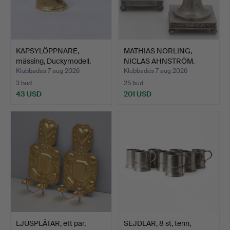
KAPSYLÖPPNARE,
MATHIAS NORLING,
mässing, Duckymodell.
NICLAS AHNSTRÖM.
Ljusstak…
Klubbades 7 aug 2026
Klubbades 7 aug 2026
3 bud
25 bud
43 USD
201 USD
LJUSPLÅTAR, ett par,
SEJDLAR, 8 st, tenn,