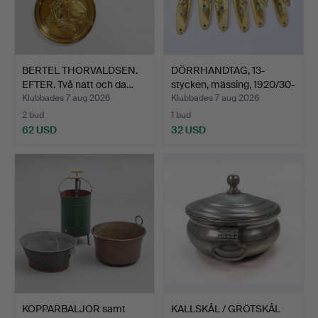
BERTEL THORVALDSEN.
DÖRRHANDTAG, 13-
EFTER. Två natt och da…
stycken, mässing, 1920/30-
…
Klubbades 7 aug 2026
Klubbades 7 aug 2026
2 bud
1 bud
62 USD
32 USD
KOPPARBALJOR samt
KALLSKÅL / GRÖTSKÅL