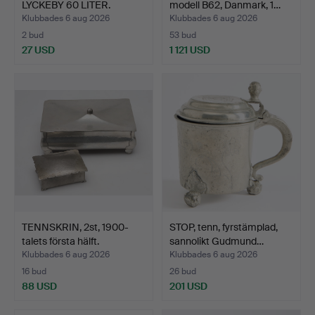
LYCKEBY 60 LITER.
modell B62, Danmark, 1…
Klubbades 6 aug 2026
Klubbades 6 aug 2026
2 bud
53 bud
27 USD
1 121 USD
TENNSKRIN, 2st, 1900-
STOP, tenn, fyrstämplad,
talets första hälft.
sannolikt Gudmund…
Klubbades 6 aug 2026
Klubbades 6 aug 2026
16 bud
26 bud
88 USD
201 USD