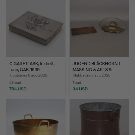
CIGARETTASK, friidrott,
JUGEND BLÄCKHORN I
tenn, GAB, 1939.
MÄSSING & ARTS &
CRAFTS…
Klubbades 6 aug 2026
Klubbades 6 aug 2026
28 bud
1 bud
784 USD
34 USD