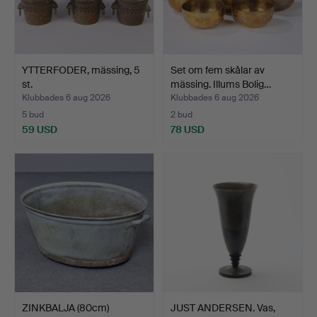
YTTERFODER, mässing, 5
Set om fem skålar av
st.
mässing. Illums Bolig…
Klubbades 6 aug 2026
Klubbades 6 aug 2026
5 bud
2 bud
59 USD
78 USD
ZINKBALJA (80cm)
JUST ANDERSEN. Vas,