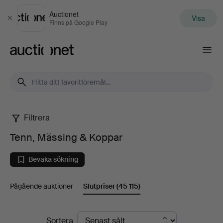
Auctionet
Visa
Stäng
Finns på Google Play
Auctionet.com
Filtrera
Tenn,
Tenn, Mässing & Koppar
Mässing
Bevaka sökning
&
Pågående auktioner
Slutpriser
(45 115)
Koppar
Slutpriser
Sortera