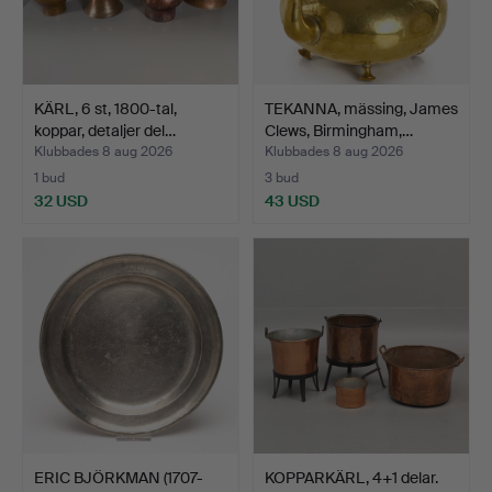
KÄRL, 6 st, 1800-tal,
TEKANNA, mässing, James
koppar, detaljer del…
Clews, Birmingham,…
Klubbades 8 aug 2026
Klubbades 8 aug 2026
1 bud
3 bud
32 USD
43 USD
ERIC BJÖRKMAN (1707-
KOPPARKÄRL, 4+1 delar.