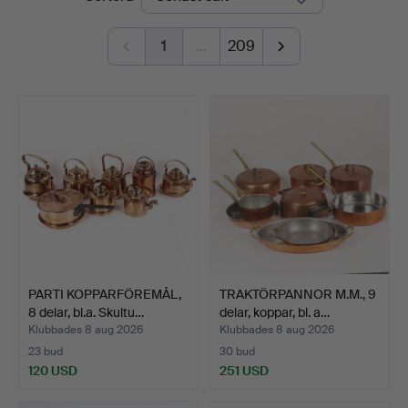
1
…
209
PARTI KOPPARFÖREMÅL,
TRAKTÖRPANNOR M.M., 9
8 delar, bl.a. Skultu…
delar, koppar, bl. a…
Klubbades 8 aug 2026
Klubbades 8 aug 2026
23 bud
30 bud
120 USD
251 USD