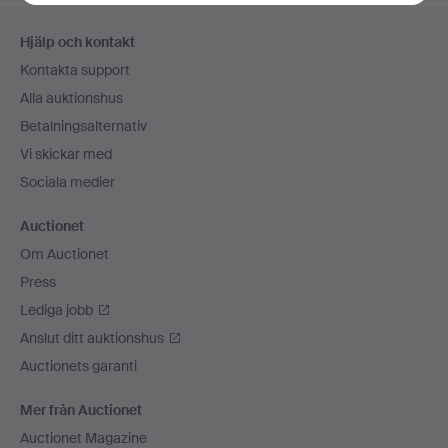
Sidfotsnavigation
Hjälp och kontakt
Kontakta support
Alla auktionshus
Betalningsalternativ
Vi skickar med
Sociala medier
Auctionet
Om Auctionet
Press
Lediga jobb
Anslut ditt auktionshus
Auctionets garanti
Mer från Auctionet
Auctionet Magazine