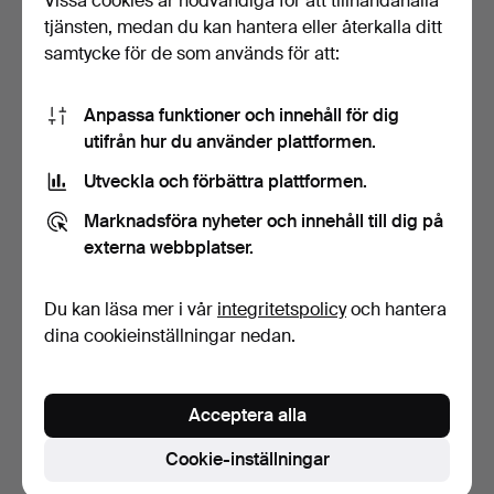
Vissa cookies är nödvändiga för att tillhandahålla
tjänsten, medan du kan hantera eller återkalla ditt
samtycke för de som används för att:
Anpassa funktioner och innehåll för dig
utifrån hur du använder plattformen.
Utveckla och förbättra plattformen.
BURK/FAT, tenn O.H
FAT, mässing, Handarbete
Marknadsföra nyheter och innehåll till dig på
Lagerstedt AB, 1934.
G.A.F, 1900-tal.
10 dagar
10 dagar
externa webbplatser.
Värdering
Värdering
53 USD
53 USD
Du kan läsa mer i vår
integritetspolicy
och hantera
dina cookieinställningar nedan.
Bevaka sökning
Du kan också söka i
vårt arkiv med avslutade auktioner
.
Acceptera alla
Cookie-inställningar