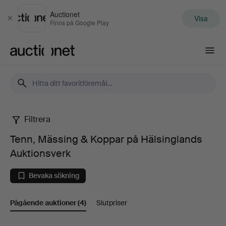
Auctionet
Visa
Stäng
Finns på Google Play
Auctionet.com
Filtrera
Tenn,
Tenn, Mässing & Koppar på Hälsinglands
Mässing
Auktionsverk
&
Bevaka sökning
Koppar
Pågående auktioner
(4)
Slutpriser
på