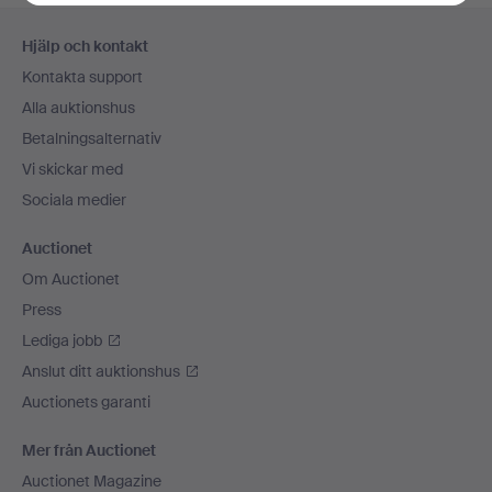
Sidfotsnavigation
Hjälp och kontakt
Kontakta support
Alla auktionshus
Betalningsalternativ
Vi skickar med
Sociala medier
Auctionet
Om Auctionet
Press
Lediga jobb
Anslut ditt auktionshus
Auctionets garanti
Mer från Auctionet
Auctionet Magazine