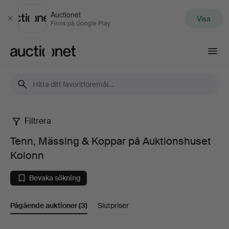
Auctionet
Visa
Stäng
Finns på Google Play
Auctionet.com
Filtrera
Tenn,
Tenn, Mässing & Koppar på Auktionshuset
Mässing
Kolonn
&
Bevaka sökning
Koppar
Pågående auktioner
(3)
Slutpriser
på