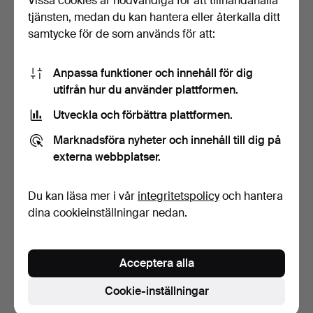
Vissa cookies är nödvändiga för att tillhandahålla
tjänsten, medan du kan hantera eller återkalla ditt
samtycke för de som används för att:
Anpassa funktioner och innehåll för dig
utifrån hur du använder plattformen.
Utveckla och förbättra plattformen.
PRAKTSTOP, Tenn &
Marknadsföra nyheter och innehåll till dig på
Metallförädlings AB,tenn…
8 dagar
externa webbplatser.
Värdering
85 USD
Du kan läsa mer i vår
integritetspolicy
och hantera
dina cookieinställningar nedan.
Bevaka sökning
Du kan också söka i
vårt arkiv med avslutade auktioner
.
Acceptera alla
Cookie-inställningar