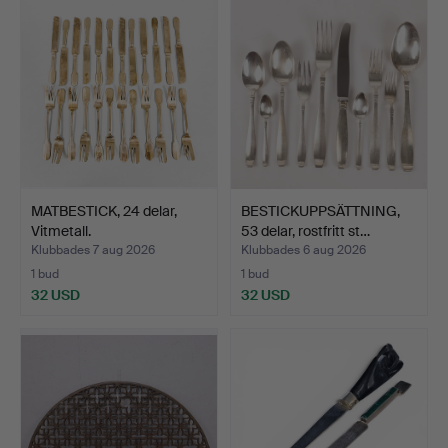
MATBESTICK, 24 delar,
BESTICKUPPSÄTTNING,
Vitmetall.
53 delar, rostfritt st…
Klubbades 7 aug 2026
Klubbades 6 aug 2026
1 bud
1 bud
32 USD
32 USD