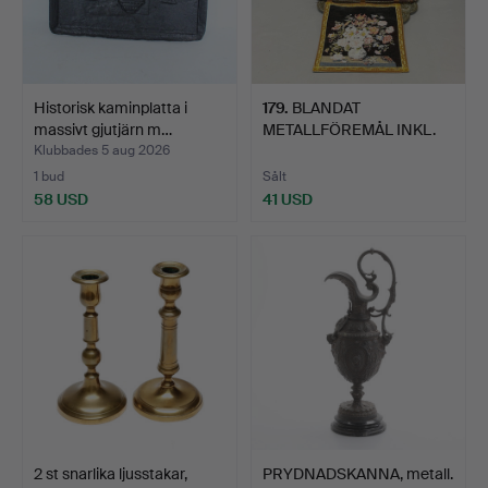
Historisk kaminplatta i
179
.
BLANDAT
massivt gjutjärn m…
METALLFÖREMÅL INKL.
ELDSKÄRM M.M.
Klubbades 5 aug 2026
1 bud
Sålt
58 USD
41 USD
2 st snarlika ljusstakar,
PRYDNADSKANNA, metall.