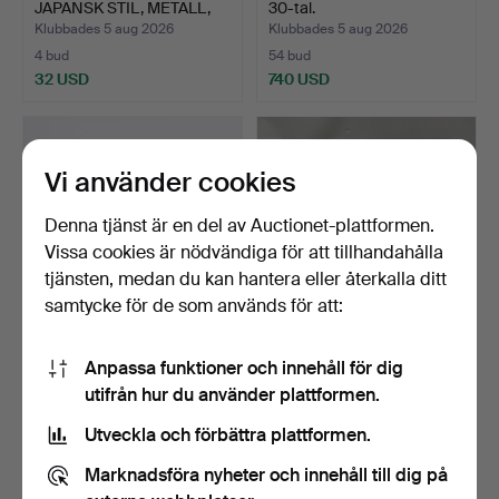
JAPANSK STIL, METALL,
30-tal.
G…
Klubbades 5 aug 2026
Klubbades 5 aug 2026
4 bud
54 bud
32 USD
740 USD
Vi använder cookies
Denna tjänst är en del av Auctionet-plattformen.
Vissa cookies är nödvändiga för att tillhandahålla
tjänsten, medan du kan hantera eller återkalla ditt
samtycke för de som används för att:
JUST ANDERSEN. Art
232
.
PARTI BLANDAT
Anpassa funktioner och innehåll för dig
Deco-fat i tenn med två…
METALLFÖREMÅL.
utifrån hur du använder plattformen.
Klubbades 5 aug 2026
2 bud
Sålt
Utveckla och förbättra plattformen.
54 USD
48 USD
Marknadsföra nyheter och innehåll till dig på