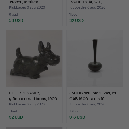
"Nobel", försilvrat…
Rostfritt stål, SAF,…
Klubbades 6 aug 2026
Klubbades 6 aug 2026
6 bud
1 bud
53 USD
32 USD
FIGURIN, skotte,
JACOB ÄNGMAN. Vas, för
grönpatinerad brons, 1900…
GAB 1900-talets för…
Klubbades 6 aug 2026
Klubbades 6 aug 2026
1 bud
16 bud
32 USD
316 USD