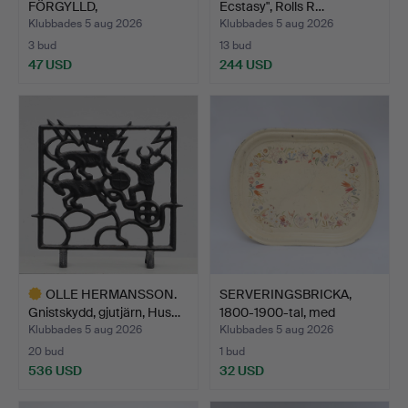
FÖRGYLLD,
Ecstasy", Rolls R…
GEOMETRISKA …
Klubbades 5 aug 2026
Klubbades 5 aug 2026
3 bud
13 bud
47 USD
244 USD
OLLE HERMANSSON.
SERVERINGSBRICKA,
Gnistskydd, gjutjärn, Hus…
1800-1900-tal, med
handm…
Klubbades 5 aug 2026
Klubbades 5 aug 2026
20 bud
1 bud
536 USD
32 USD
Utvalt