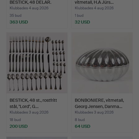
BESTICK, 48 DELAR.
vitmetall, H.A Jürs…
Klubbades 4 aug 2026
Klubbades 4 aug 2026
35 bud
1 bud
363 USD
32 USD
BESTICK, 48 st., rostfritt
BONBONIERE, vitmetall,
stål, "Lord", G…
Georg Jensen, Danma…
Klubbades 3 aug 2026
Klubbades 3 aug 2026
18 bud
8 bud
200 USD
64 USD