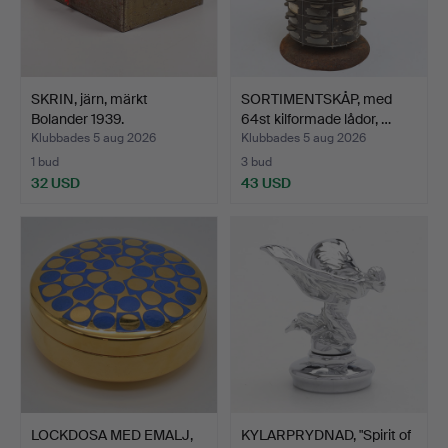
SKRIN, järn, märkt
SORTIMENTSKÅP, med
Bolander 1939.
64st kilformade lådor, …
Klubbades 5 aug 2026
Klubbades 5 aug 2026
1 bud
3 bud
32 USD
43 USD
LOCKDOSA MED EMALJ,
KYLARPRYDNAD, "Spirit of