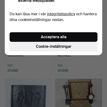
externa webbplatser.
Du kan läsa mer i vår
integritetspolicy
och hantera
dina cookieinställningar nedan.
Acceptera alla
Cookie-inställningar
279
.
ÖPPENSPISGALLER I
300
.
FÖRVARINGSLÅDA I
MÄSSING.
METALL.
Sålt
Sålt
21 USD
21 USD