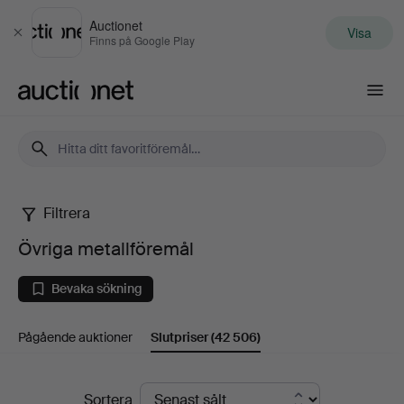
Auctionet
Visa
Stäng
Finns på Google Play
Auctionet.com
Filtrera
Övriga
Övriga metallföremål
metallföremål
Bevaka sökning
Pågående auktioner
Slutpriser
(42 506)
Slutpriser
Sortera