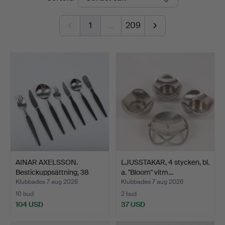
1
…
209
AINAR AXELSSON.
LJUSSTAKAR, 4 stycken, bl.
Bestickuppsättning, 38
a. "Bloom" vitm…
del…
Klubbades 7 aug 2026
Klubbades 7 aug 2026
10 bud
2 bud
104 USD
37 USD