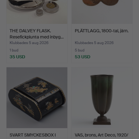
THE DALVEY FLASK.
PLÄTTLAGG, 1800-tal, järn.
Resefickplunta med inbyg…
Klubbades 5 aug 2026
Klubbades 5 aug 2026
1 bud
5 bud
35 USD
53 USD
SVART SMYCKESBOX I
VAS, brons, Art Deco, 1920/