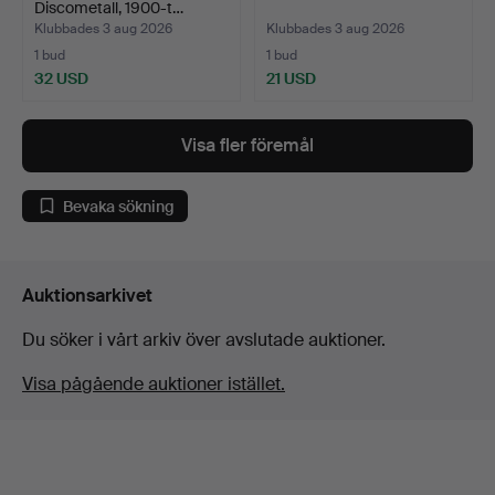
Discometall, 1900-t…
Klubbades 3 aug 2026
Klubbades 3 aug 2026
1 bud
1 bud
32 USD
21 USD
Visa fler föremål
Bevaka sökning
Auktionsarkivet
Du söker i vårt arkiv över avslutade auktioner.
Visa pågående auktioner istället.