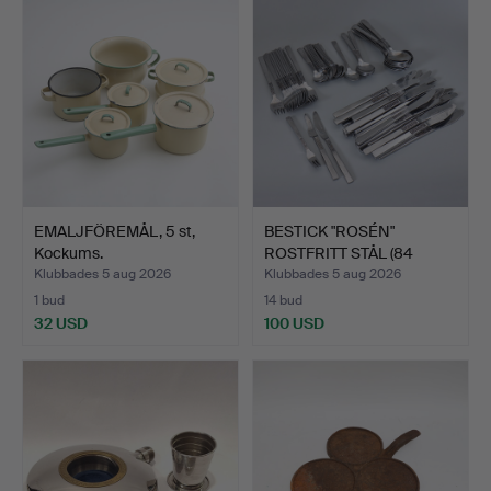
föremål
EMALJFÖREMÅL, 5 st,
BESTICK "ROSÉN"
Kockums.
ROSTFRITT STÅL (84
DELAR).
Klubbades 5 aug 2026
Klubbades 5 aug 2026
1 bud
14 bud
32 USD
100 USD