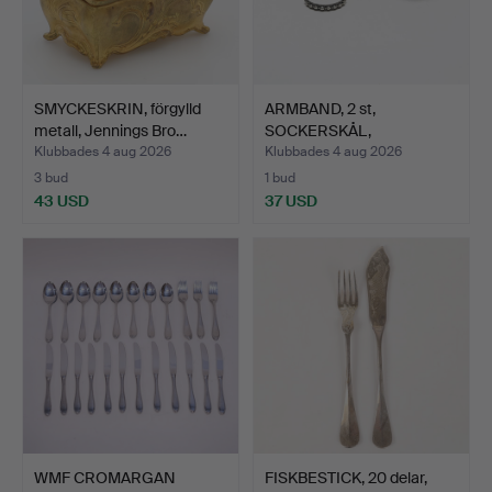
SMYCKESKRIN, förgylld
ARMBAND, 2 st,
metall, Jennings Bro…
SOCKERSKÅL,
GRÄDDKANNA, met…
Klubbades 4 aug 2026
Klubbades 4 aug 2026
3 bud
1 bud
43 USD
37 USD
WMF CROMARGAN
FISKBESTICK, 20 delar,