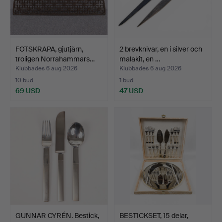
FOTSKRAPA, gjutjärn,
2 brevknivar, en i silver och
troligen Norrahammars…
malakit, en …
Klubbades 6 aug 2026
Klubbades 6 aug 2026
10 bud
1 bud
69 USD
47 USD
GUNNAR CYRÉN. Bestick,
BESTICKSET, 15 delar,