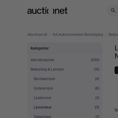
Auctionet.com
Alla föremål
/
RA Auktionsverket Norrköping
/
Belys
Ljusstakar
L
Kategorier
på
Alla kategorier
(339)
Belysning & Lampor
(31)
RA
Bordslampor
(4)
Auktionsverket
Golvlampor
(8)
Norrköping
Ljuskronor
(2)
Ljusstakar
(7)
S
a
Taklampor
(7)