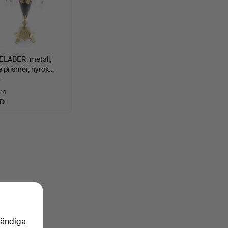
LABER, metall,
e prismor, nyrok…
r
ng
SD
vändiga