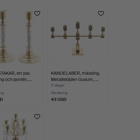
TAKAR, ett par,
KANDELABER, mässing,
g och porslin, …
Metallslöjden Gusum, …
r
11 dagar
ng
Värdering
SD
43 USD