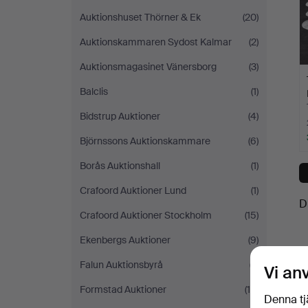
Auktionshuset Thörner & Ek
(20)
Auktionskammaren Sydost Kalmar
(2)
Auktionsmagasinet Vänersborg
(3)
Balclis
(1)
Bidstrup Auktioner
(4)
Björnssons Auktionskammare
(6)
Borås Auktionshall
(1)
Crafoord Auktioner Lund
(1)
D
Crafoord Auktioner Stockholm
(15)
Ekenbergs Auktioner
(9)
Falun Auktionsbyrå
(7)
Vi an
Formstad Auktioner
(16)
Denna tj