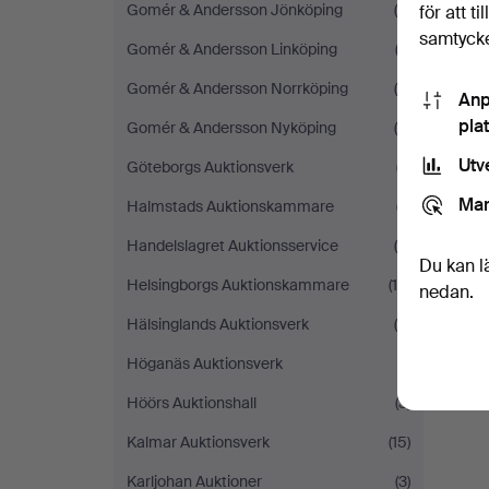
Gomér & Andersson Jönköping
(6)
för att t
samtycke
Gomér & Andersson Linköping
(3)
Gomér & Andersson Norrköping
(6)
Anp
pla
Gomér & Andersson Nyköping
(5)
Utv
Göteborgs Auktionsverk
(7)
Mar
Halmstads Auktionskammare
(7)
Handelslagret Auktionsservice
(5)
Du kan l
Helsingborgs Auktionskammare
(10)
nedan.
Hälsinglands Auktionsverk
(5)
Höganäs Auktionsverk
(1)
Höörs Auktionshall
(3)
Kalmar Auktionsverk
(15)
Karljohan Auktioner
(3)