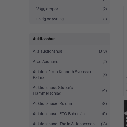
Vägglampor
(2)
Övrig belysning
(1)
Auktionshus
Alla auktionshus
(313)
Arce Auctions
(2)
Auktionsfirma Kenneth Svensson i
(3)
Kalmar
Auktionshaus Stuber's
(4)
Hammerschlag
Auktionshuset Kolonn
(9)
Auktionshuset STO Bohuslän
(5)
Auktionshuset Thelin & Johansson
(13)