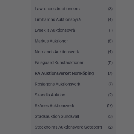
Lawrences Auctioneers
(3)
Limhamns Auktionsbyrå
(4)
Lysekils Auktionsbyrå
(1)
Markus Auktioner
(8)
Norrlands Auktionsverk
(4)
Palsgaard Kunstauktioner
(11)
RA Auktionsverket Norrköping
(7)
Roslagens Auktionsverk
(7)
Skandia Auktion
(2)
Skånes Auktionsverk
(17)
Stadsauktion Sundsvall
(3)
Stockholms Auktionsverk Göteborg
(2)