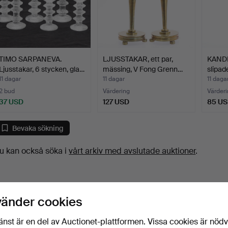
TIMO SARPANEVA.
LJUSSTAKAR, ett par,
KANDE
Ljusstakar, 6 stycken, gla…
mässing, V Fong Grenn…
slipad
11 dagar
11 dagar
11 daga
2 bud
Värdering
Värderi
37 USD
127 USD
85 U
Bevaka sökning
u kan också söka i
vårt arkiv med avslutade auktioner
.
vänder cookies
änst är en del av Auctionet-plattformen. Vissa cookies är nöd