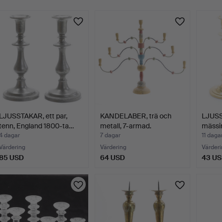
LJUSSTAKAR, ett par,
KANDELABER, trä och
LJUSS
tenn, England 1800-ta…
metall, 7-armad.
mässin
4 dagar
7 dagar
11 daga
Värdering
Värdering
Värderi
85 USD
64 USD
43 U