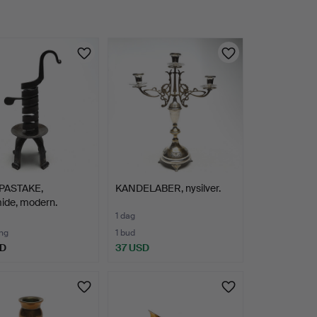
PASTAKE,
KANDELABER, nysilver.
ide, modern.
1 dag
ng
1 bud
SD
37 USD