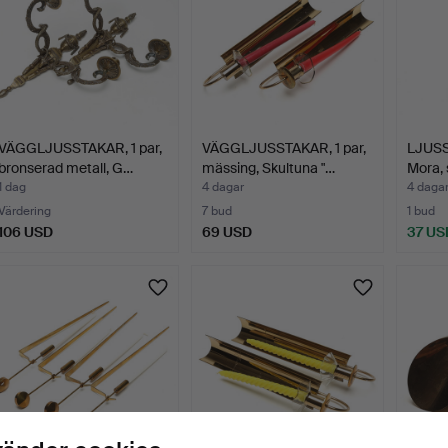
VÄGGLJUSSTAKAR, 1 par,
VÄGGLJUSSTAKAR, 1 par,
LJUSS
bronserad metall, G…
mässing, Skultuna "…
Mora, 
1 dag
4 dagar
4 daga
Värdering
7 bud
1 bud
106 USD
69 USD
37 US