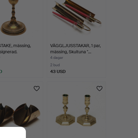
TAKE, mässing,
VÄGGLJUSSTAKAR, 1 par,
signerad.
mässing, Skultuna "…
r
4 dagar
2 bud
D
43 USD