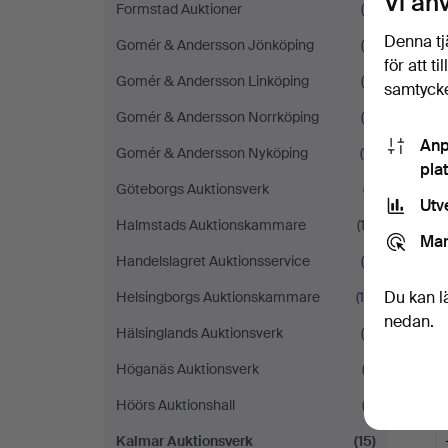
Vi an
Formstad Auktioner
(4)
Denna tj
Gomér & Andersson Jönköping
(6)
för att t
Gomér & Andersson Linköping
(4)
samtycke
Gomér & Andersson Norrköping
(8)
Anp
Gomér & Andersson Nyköping
(11)
pla
Göteborgs Auktionsverk
(7)
Utv
Halmstads Auktionskammare
(12)
Mar
Handelslagret Auktionsservice
(4)
Du kan l
Helsingborgs Auktionskammare
(10)
nedan.
Hälsinglands Auktionsverk
(5)
Höganäs Auktionsverk
(2)
Höörs Auktionshall
(3)
Kalmar Auktionsverk
(15)