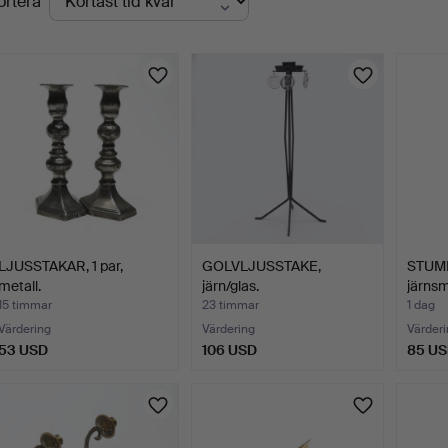
ortera
uktioner
LJUSSTAKAR, 1 par,
GOLVLJUSSTAKE,
STUM
metall.
järn/glas.
järnsm
15 timmar
23 timmar
1 dag
Värdering
Värdering
Värderi
53 USD
106 USD
85 U