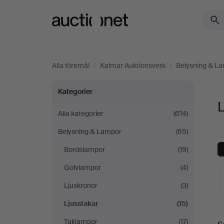
Auctionet.com
Alla föremål
/
Kalmar Auktionsverk
/
Belysning & L
Ljusstakar
Kategorier
L
på
Alla kategorier
(614)
Belysning & Lampor
(65)
Kalmar
Bordslampor
(19)
Auktionsverk
Golvlampor
(4)
Ljuskronor
(3)
Ljusstakar
(15)
Taklampor
(17)