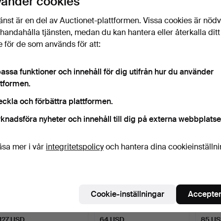
vänder cookies
PIERRE FORSSELL.
PIERRE FORSSELL.
PIERR
änst är en del av Auctionet-plattformen. Vissa cookies är nöd
VÄGGLJUSSTAKAR
VÄGGLJUSSTAKAR, 1 par,
LJUSS
illhandahålla tjänsten, medan du kan hantera eller återkalla ditt
"Pendel" S…
mä…
mässi
4 dagar
4 dagar
5 daga
 för de som används för att:
2 bud
5 bud
Värderi
159 USD
85 USD
95 U
assa funktioner och innehåll för dig utifrån hur du använder
ttformen.
eckla och förbättra plattformen.
knadsföra nyheter och innehåll till dig på externa webbplatse
äsa mer i vår
integritetspolicy
och hantera dina cookieinställn
CARL MALMSTEN.
LJUSSTAKAR, 1 par, tenn,
LJUSS
LJUSSTAKAR 1 par, trä.
Norge.
Bleking
Cookie-inställningar
Accepter
6 dagar
6 dagar
8 daga
Värdering
Värdering
Värderi
127 USD
64 USD
85 U