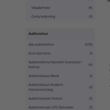
S
a
Vägglampor
(4)
Övrig belysning
(3)
Auktionshus
Alla auktionshus
(278)
Arce Auctions
(1)
Auktionsfirma Kenneth Svensson i
(4)
Kalmar
Auktionshaus Blank
(1)
Auktionshaus Stuber's
(3)
Hammerschlag
Auktionshuset Kolonn
(7)
Auktionshuset STO Bohuslän
(7)