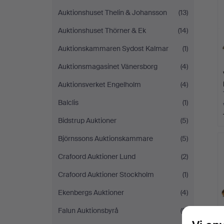
Auktionshuset Thelin & Johansson
(13)
Auktionshuset Thörner & Ek
(14)
Auktionskammaren Sydost Kalmar
(1)
Auktionsmagasinet Vänersborg
(4)
Auktionsverket Engelholm
(4)
Balclis
(1)
Bidstrup Auktioner
(5)
Björnssons Auktionskammare
(5)
Crafoord Auktioner Lund
(2)
Crafoord Auktioner Stockholm
(1)
Ekenbergs Auktioner
(4)
Falun Auktionsbyrå
(5)