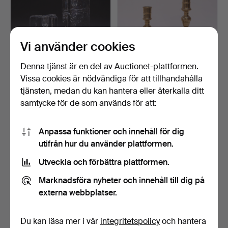
Vi använder cookies
Denna tjänst är en del av Auctionet-plattformen.
Vissa cookies är nödvändiga för att tillhandahålla
TIMO SARPANEVA.
TVÅ LJUSSTAKAR,
LJUSSTAKAR, TVÅ
BAROCKSTIL, OMKRING
tjänsten, medan du kan hantera eller återkalla ditt
STYCKEN, "…
1800.
4 dagar
4 dagar
samtycke för de som används för att:
Värdering
1 bud
53 USD
32 USD
Anpassa funktioner och innehåll för dig
utifrån hur du använder plattformen.
Utveckla och förbättra plattformen.
Marknadsföra nyheter och innehåll till dig på
externa webbplatser.
Du kan läsa mer i vår
integritetspolicy
och hantera