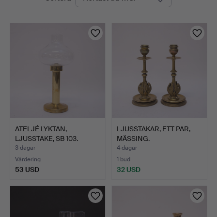
auktioner
ATELJÉ LYKTAN,
LJUSSTAKAR, ETT PAR,
LJUSSTAKE, SB 103.
MÄSSING.
3 dagar
4 dagar
Värdering
1 bud
53 USD
32 USD