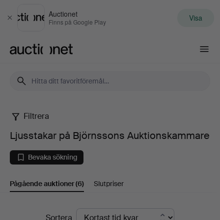
Auctionet
Visa
Stäng
Finns på Google Play
Auctionet.com
Filtrera
Ljusstakar
Ljusstakar på Björnssons Auktionskammare
på
Bevaka sökning
Björnssons
Pågående auktioner
(6)
Slutpriser
Auktionskammare
Pågående
Sortera