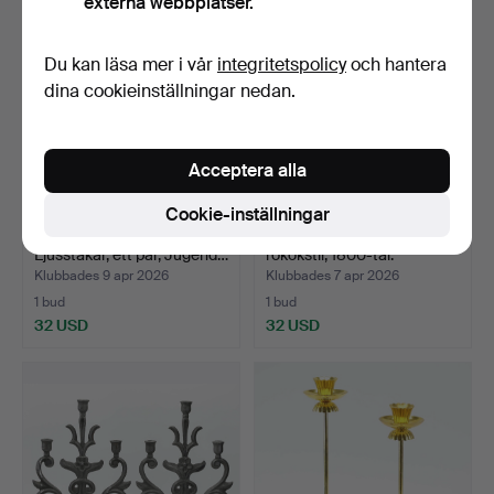
externa webbplatser.
Du kan läsa mer i vår
integritetspolicy
och hantera
dina cookieinställningar nedan.
Acceptera alla
Cookie-inställningar
OSCAR NILSSON.
KANDELABER, mässing,
Ljusstakar, ett par, Jugend…
rokokstil, 1800-tal.
Klubbades 9 apr 2026
Klubbades 7 apr 2026
1 bud
1 bud
32 USD
32 USD