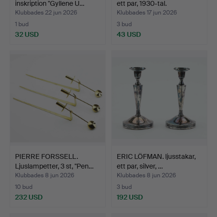
inskription "Gyllene U…
ett par, 1930-tal.
Klubbades 22 jun 2026
Klubbades 17 jun 2026
1 bud
3 bud
32 USD
43 USD
PIERRE FORSSELL.
ERIC LÖFMAN. ljusstakar,
Ljuslampetter, 3 st, "Pen…
ett par, silver, …
Klubbades 8 jun 2026
Klubbades 8 jun 2026
10 bud
3 bud
232 USD
192 USD