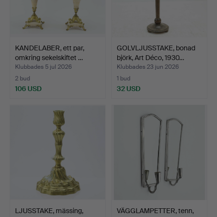
KANDELABER, ett par,
GOLVLJUSSTAKE, bonad
omkring sekelskiftet …
björk, Art Déco, 1930…
Klubbades 5 jul 2026
Klubbades 23 jun 2026
2 bud
1 bud
106 USD
32 USD
LJUSSTAKE, mässing,
VÄGGLAMPETTER, tenn,