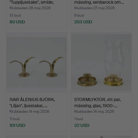
"Tuppljusstake", smide,
mässing, senbarock om…
1900-ta…
Klubbades 28 maj 2026
Klubbades 27 maj 2026
10 bud
9 bud
80 USD
203 USD
IVAR ÅLENIUS BJÖRK,
STORMLYKTOR, ett par,
"Liljan", ljusstakar, …
mässing, glas, 1900-…
Klubbades 14 maj 2026
Klubbades 14 maj 2026
11 bud
1 bud
101 USD
32 USD