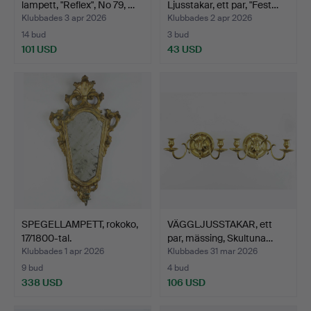
lampett, "Reflex", No 79, …
Ljusstakar, ett par, "Fest…
Klubbades 3 apr 2026
Klubbades 2 apr 2026
14 bud
3 bud
101 USD
43 USD
SPEGELLAMPETT, rokoko,
VÄGGLJUSSTAKAR, ett
17/1800-tal.
par, mässing, Skultuna…
Klubbades 1 apr 2026
Klubbades 31 mar 2026
9 bud
4 bud
338 USD
106 USD