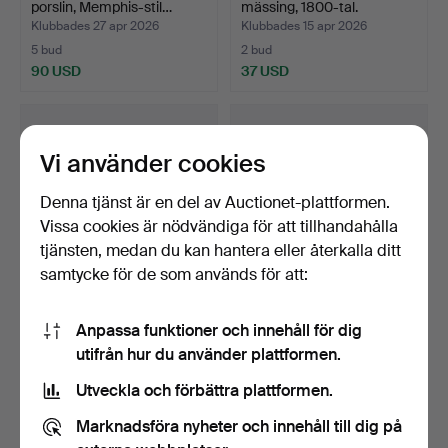
porslin, Memphis-stil…
mässing, 1800-tal.
Klubbades 27 apr 2026
Klubbades 15 apr 2026
5 bud
2 bud
90 USD
37 USD
Vi använder cookies
Denna tjänst är en del av Auctionet-plattformen.
Vissa cookies är nödvändiga för att tillhandahålla
tjänsten, medan du kan hantera eller återkalla ditt
samtycke för de som används för att:
LJUSSTAKAR, 1 par, grön,
KANDELARBRAR, ett par,
Anpassa funktioner och innehåll för dig
gjutjärn, V.O Met…
nysilver, rokokosti…
utifrån hur du använder plattformen.
Klubbades 9 apr 2026
Klubbades 9 apr 2026
5 bud
1 bud
Utveckla och förbättra plattformen.
48 USD
32 USD
Marknadsföra nyheter och innehåll till dig på