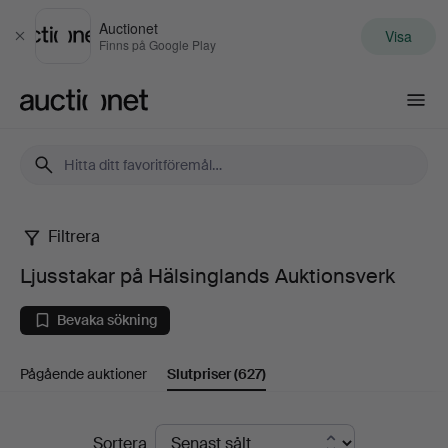
Auctionet
Visa
Stäng
Finns på Google Play
Auctionet.com
Filtrera
Ljusstakar
Ljusstakar på Hälsinglands Auktionsverk
på
Bevaka sökning
Hälsinglands
Pågående auktioner
Slutpriser
(627)
Auktionsverk
Slutpriser
Sortera