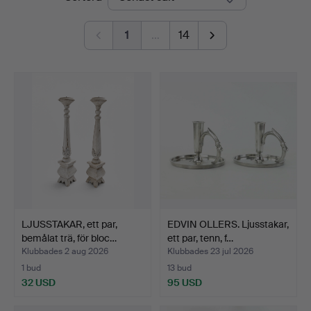
1
…
14
LJUSSTAKAR, ett par,
EDVIN OLLERS. Ljusstakar,
bemålat trä, för bloc…
ett par, tenn, f…
Klubbades 2 aug 2026
Klubbades 23 jul 2026
1 bud
13 bud
32 USD
95 USD