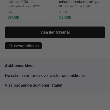
hjärtan, 1900-tal.
snäckformade, mässing…
Klubbades 14 mar 2026
Klubbades 7 mar 2026
2 bud
5 bud
37 USD
53 USD
Visa fler föremål
Bevaka sökning
Auktionsarkivet
Du söker i vårt arkiv över avslutade auktioner.
Visa pågående auktioner istället.