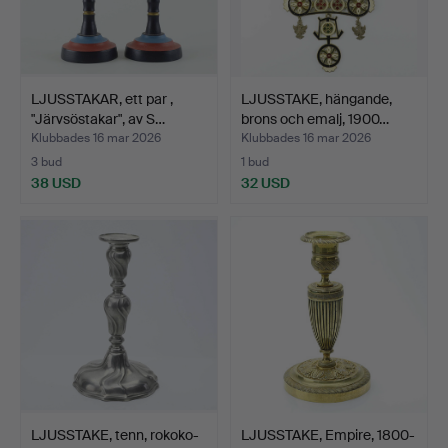
LJUSSTAKAR, ett par ,
LJUSSTAKE, hängande,
"Järvsöstakar", av S…
brons och emalj, 1900…
Klubbades 16 mar 2026
Klubbades 16 mar 2026
3 bud
1 bud
38 USD
32 USD
LJUSSTAKE, tenn, rokoko-
LJUSSTAKE, Empire, 1800-