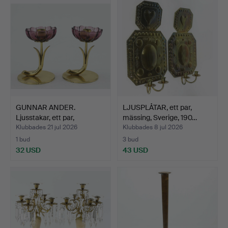
GUNNAR ANDER.
LJUSPLÅTAR, ett par,
Ljusstakar, ett par,
mässing, Sverige, 190…
mässing…
Klubbades 21 jul 2026
Klubbades 8 jul 2026
1 bud
3 bud
32 USD
43 USD