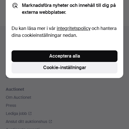
Marknadsföra nyheter och innehåll till dig på
externa webbplatser.
Du kan läsa mer i vår
integritetspolicy
och hantera
Sidfotsnavigation
dina cookieinställningar nedan.
Hjälp och kontakt
Kontakta support
Alla auktionshus
Acceptera alla
Betalningsalternativ
Cookie-inställningar
Vi skickar med
Sociala medier
Auctionet
Om Auctionet
Press
Lediga jobb
Anslut ditt auktionshus