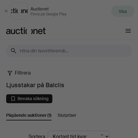
Auctionet
Visa
Stäng
Finns på Google Play
Auctionet.com
Filtrera
Ljusstakar
Ljusstakar på Balclis
på
Bevaka sökning
Balclis
Pågående auktioner
(1)
Slutpriser
Pågående
Sortera