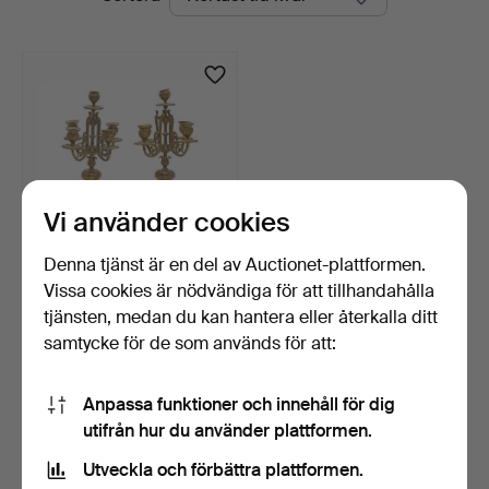
auktioner
Vi använder cookies
Denna tjänst är en del av Auctionet-plattformen.
Vissa cookies är nödvändiga för att tillhandahålla
Par ljusstakar Napoleon III i
förgylld bro…
tjänsten, medan du kan hantera eller återkalla ditt
6 dagar
samtycke för de som används för att:
1 bud
35 USD
Anpassa funktioner och innehåll för dig
utifrån hur du använder plattformen.
Bevaka sökning
Utveckla och förbättra plattformen.
Du kan också söka i
vårt arkiv med avslutade auktioner
.