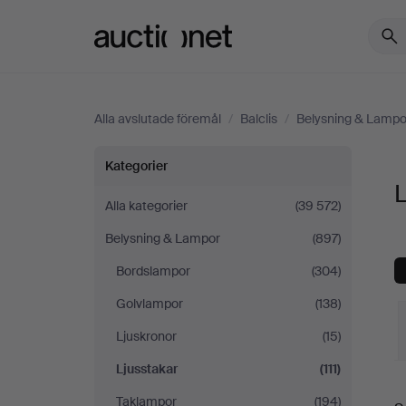
Auctionet.com
Alla avslutade föremål
/
Balclis
/
Belysning & Lampo
Ljusstakar
Kategorier
L
på
Alla kategorier
(39 572)
Belysning & Lampor
(897)
Balclis
Bordslampor
(304)
Golvlampor
(138)
Ljuskronor
(15)
Ljusstakar
(111)
S
Taklampor
(194)