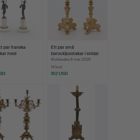
tt par franska
Ett par små
akar med
barockljusstakar i snidat
serie…
och …
Klubbades 8 mar 2026
14 bud
USD
162 USD