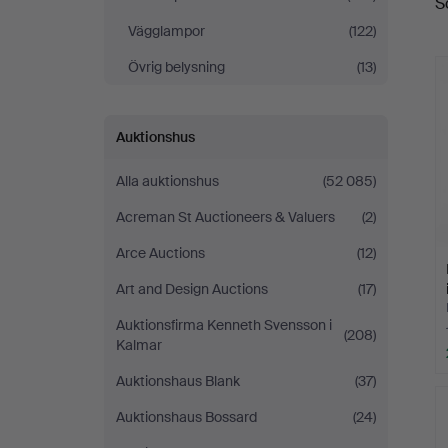
S
Vägglampor
(122)
Övrig belysning
(13)
Auktionshus
Alla auktionshus
(52 085)
Acreman St Auctioneers & Valuers
(2)
Arce Auctions
(12)
Art and Design Auctions
(17)
Auktionsfirma Kenneth Svensson i
(208)
Kalmar
Auktionshaus Blank
(37)
Auktionshaus Bossard
(24)