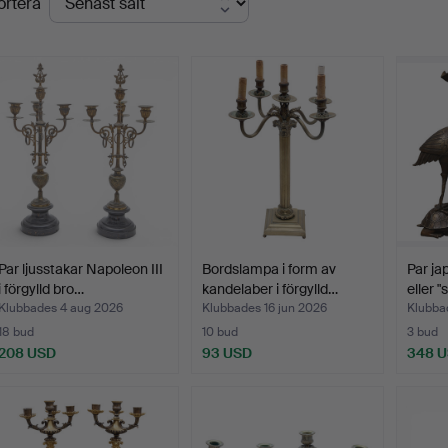
ortera
Par ljusstakar Napoleon III
Bordslampa i form av
Par ja
i förgylld bro…
kandelaber i förgylld…
eller "
Klubbades 4 aug 2026
Klubbades 16 jun 2026
Klubba
18 bud
10 bud
3 bud
208 USD
93 USD
348 