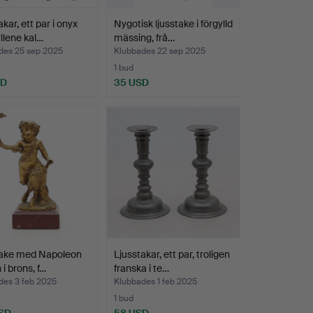
kar, ett par i onyx
Nygotisk ljusstake i förgylld
llene kal…
mässing, frå…
des 25 sep 2025
Klubbades 22 sep 2025
1 bud
SD
35 USD
take med Napoleon
Ljusstakar, ett par, troligen
n i brons, f…
franska i te…
des 3 feb 2025
Klubbades 1 feb 2025
1 bud
SD
58 USD