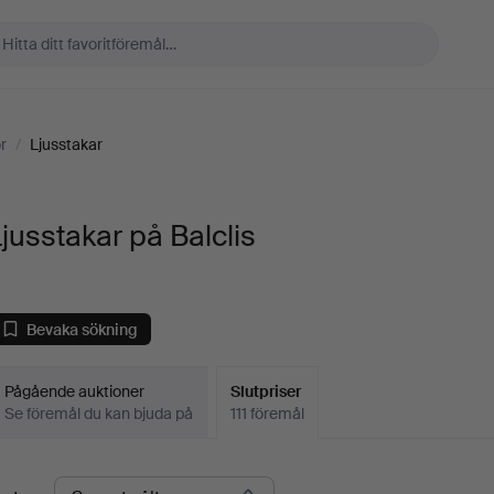
r
/
Ljusstakar
jusstakar på Balclis
Bevaka sökning
Pågående auktioner
Slutpriser
Se föremål du kan bjuda på
111 föremål
lutpriser