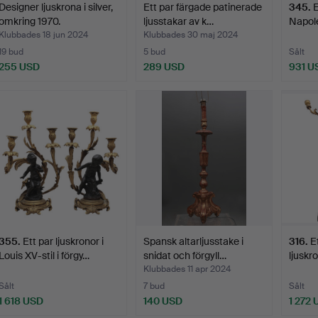
Designer ljuskrona i silver,
Ett par färgade patinerade
345
.
E
omkring 1970.
ljusstakar av k…
Napole
Klubbades 18 jun 2024
Klubbades 30 maj 2024
19 bud
5 bud
Sålt
255 USD
289 USD
931 U
355
.
Ett par ljuskronor i
Spansk altarljusstake i
316
.
E
Louis XV-stil i förgy…
snidat och förgyll…
ljuskr
Klubbades 11 apr 2024
Sålt
7 bud
Sålt
1 618 USD
140 USD
1 272