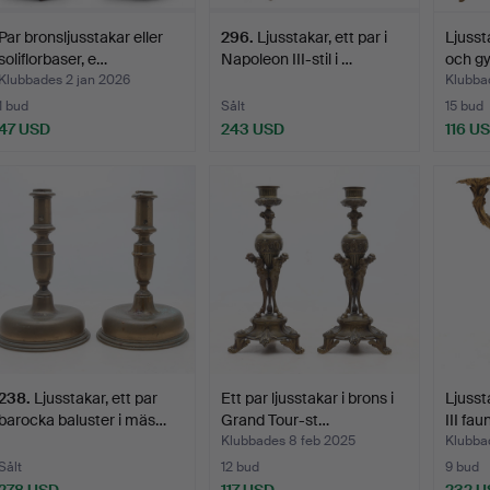
Par bronsljusstakar eller
296
.
Ljusstakar, ett par i
Ljussta
soliflorbaser, e…
Napoleon III-stil i …
och gy
Klubbades 2 jan 2026
Klubba
1 bud
Sålt
15 bud
47 USD
243 USD
116 U
238
.
Ljusstakar, ett par
Ett par ljusstakar i brons i
Ljuss
barocka baluster i mäs…
Grand Tour-st…
III fau
Klubbades 8 feb 2025
Klubba
Sålt
12 bud
9 bud
278 USD
117 USD
232 U