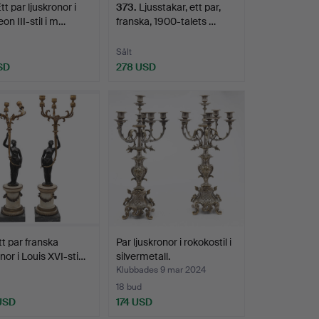
tt par ljuskronor i
373
.
Ljusstakar, ett par,
on III-stil i m…
franska, 1900-talets …
Sålt
SD
278 USD
tt par franska
Par ljuskronor i rokokostil i
onor i Louis XVI-sti…
silvermetall.
Klubbades 9 mar 2024
18 bud
 USD
174 USD