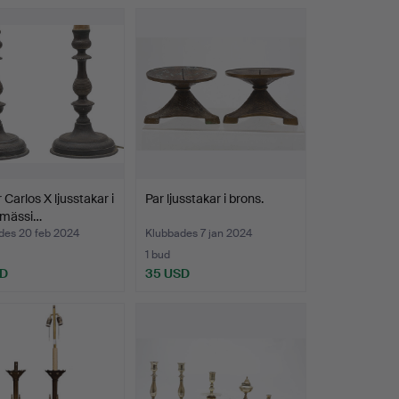
 Carlos X ljusstakar i
Par ljusstakar i brons.
 mässi…
des 20 feb 2024
Klubbades 7 jan 2024
1 bud
SD
35 USD