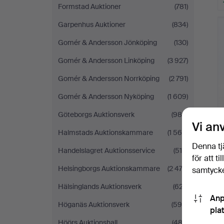
Formstad Auktioner
(781)
Garpenhus Auktioner
(834)
Gomér & Andersson Jönköping
(130)
Gomér & Andersson Linköping
(3 927)
Gomér & Andersson Norrköping
(2 791)
Gomér & Andersson Nyköping
(1 609)
Göteborgs Auktionsverk
(986)
Vi an
Halmstads Auktionskammare
(1 566)
Denna tj
Handelslagret Auktionsservice
(518)
för att t
Helsingborgs Auktionskammare
(2 472)
samtycke
Hälsinglands Auktionsverk
(627)
Anp
Höganäs Auktionsverk
(595)
pla
Höörs Auktionshall
(482)