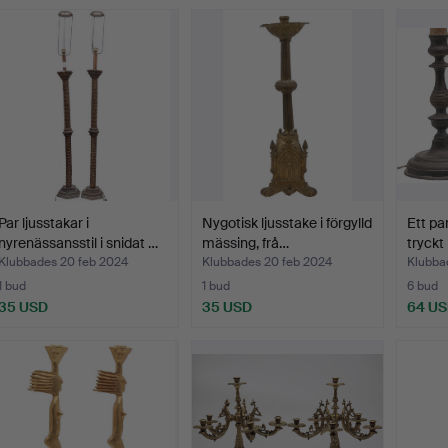
Par ljusstakar i
Nygotisk ljusstake i förgylld
Ett par
nyrenässansstil i snidat …
mässing, frå…
tryckt
Klubbades 20 feb 2024
Klubbades 20 feb 2024
Klubba
1 bud
1 bud
6 bud
35 USD
35 USD
64 U