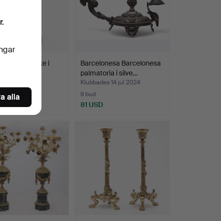
r.
ingar
X-stil ljusstake i
Barcelonesa Barcelonesa
 från 1900…
palmatoria i silve…
es 29 jul 2024
Klubbades 14 jul 2024
9 bud
a alla
SD
81 USD