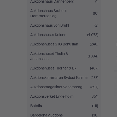
Auktionshaus Dannenberg
(1)
Auktionshaus Stuber's
(10)
Hammerschlag
Auktionshaus von Brühl
(2)
Auktionshuset Kolonn
(4 073)
Auktionshuset STO Bohuslän
(246)
Auktionshuset Thelin &
(1 394)
Johansson
Auktionshuset Thörner & Ek
(467)
Auktionskammaren Sydost Kalmar
(237)
Auktionsmagasinet Vänersborg
(397)
Auktionsverket Engelholm
(851)
Balclis
(111)
Barcelona Auctions
(38)