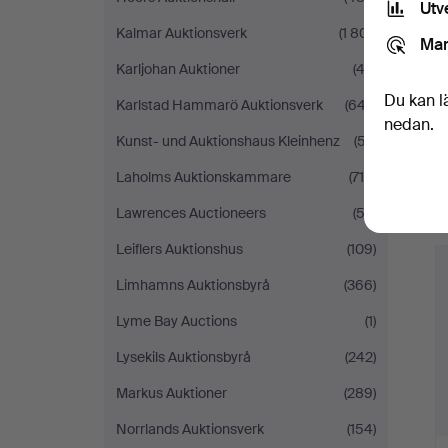
Utv
Kalmar Auktionsverk
(1 801)
Mar
Karljohan Auktioner
(42)
Du kan l
Karlstad Hammarö Auktionsverk
(647)
nedan.
Kunst- und Auktionshaus Kleinhenz
(57)
Laholms Auktionskammare
(714)
Lawrences Auctioneers
(52)
Leiflers Auktionshus
(109)
Limhamns Auktionsbyrå
(366)
Lyme Bay Auctions
(1)
Lysekils Auktionsbyrå
(242)
Markus Auktioner
(289)
Norrlands Auktionsverk
(154)