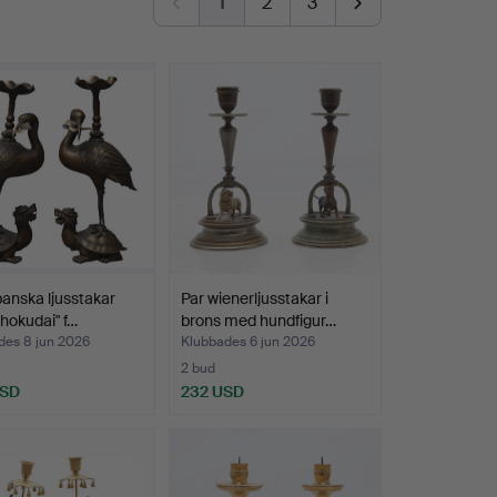
1
2
3
panska ljusstakar
Par wienerljusstakar i
shokudai" f…
brons med hundfigur…
des 8 jun 2026
Klubbades 6 jun 2026
2 bud
USD
232 USD