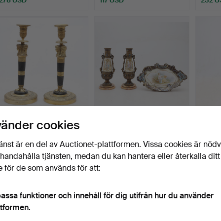
242
.
Empire ljusstakar, ett
316
.
Centrum och ett par
243
.
T
vänder cookies
par i förgylld och …
franska Belle Époque-v…
från 1
änst är en del av Auctionet-plattformen. Vissa cookies är nöd
Sålt
Sålt
Sålt
illhandahålla tjänsten, medan du kan hantera eller återkalla ditt
1 503 USD
694 USD
694 
 för de som används för att:
assa funktioner och innehåll för dig utifrån hur du använder
ttformen.