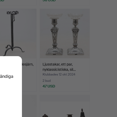
ekanna i smidesjärn,
Ljusstakar, ett par,
500-talet.
nyklassicistiska, sil…
Klubbades 12 okt 2024
vändiga
2 bud
USD
47 USD