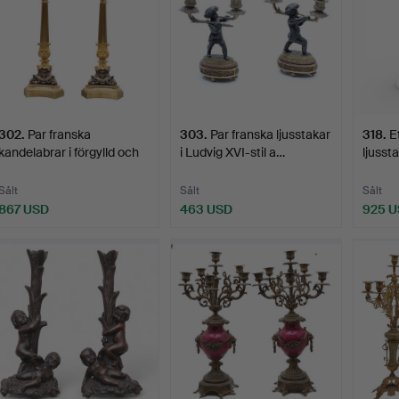
302
.
Par franska
303
.
Par franska ljusstakar
318
.
E
kandelabrar i förgylld och
i Ludvig XVI-stil a…
ljusst
pat…
chinoi
Sålt
Sålt
Sålt
867 USD
463 USD
925 