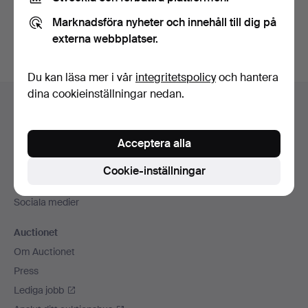
Du kan också söka i
vårt arkiv med avslutade auktioner
.
Marknadsföra nyheter och innehåll till dig på
externa webbplatser.
Du kan läsa mer i vår
integritetspolicy
och hantera
Sidfotsnavigation
dina cookieinställningar nedan.
Hjälp och kontakt
Kontakta support
Acceptera alla
Alla auktionshus
Betalningsalternativ
Cookie-inställningar
Vi skickar med
Sociala medier
Auctionet
Om Auctionet
Press
Lediga jobb