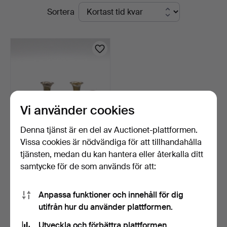
Pågående
Sortera
Kleinhenz
auktioner
Vi använder cookies
Denna tjänst är en del av Auctionet-plattformen.
Vissa cookies är nödvändiga för att tillhandahålla
CARL FREDERIK
tjänsten, medan du kan hantera eller återkalla ditt
CHRISTIANSEN. DANSK
samtycke för de som används för att:
DESIGNAD…
1 dag
Värdering
162 USD
Anpassa funktioner och innehåll för dig
utifrån hur du använder plattformen.
Bevaka sökning
Utveckla och förbättra plattformen.