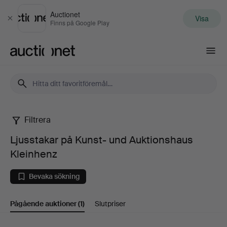
Auctionet
Visa
Stäng
Finns på Google Play
Auctionet.com
Filtrera
Ljusstakar
Ljusstakar på Kunst- und Auktionshaus
på
Kleinhenz
Kunst-
Bevaka sökning
und
Pågående auktioner
(1)
Slutpriser
Auktionshaus