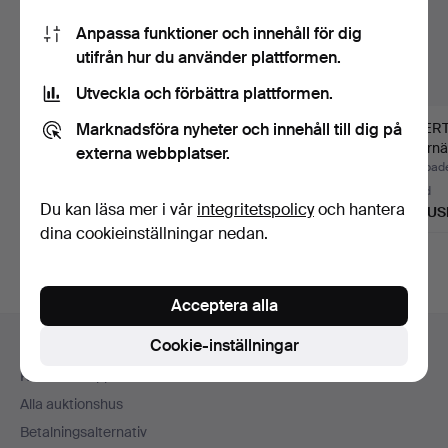
Anpassa funktioner och innehåll för dig
utifrån hur du använder plattformen.
Utveckla och förbättra plattformen.
Marknadsföra nyheter och innehåll till dig på
ANTON MICHELSEN.
NANNA DITZEL.
P. HERT
Vin-/vattenkanna med
Örhängen i
smörnäb
externa webbplatser.
rund…
sterlingsilver. M…
Klubbades 6 aug 2026
Klubbades 4 aug 2026
Klubbade
10 bud
20 bud
8 bud
Du kan läsa mer i vår
integritetspolicy
och hantera
140 USD
271 USD
220 US
dina cookieinställningar nedan.
Acceptera alla
Sidfotsnavigation
Cookie-inställningar
Hjälp och kontakt
Kontakta support
Alla auktionshus
Betalningsalternativ