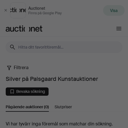
Auctionet
Visa
Stäng
Finns på Google Play
Auctionet.com
Filtrera
Silver
Silver på Palsgaard Kunstauktioner
på
Bevaka sökning
Palsgaard
Pågående auktioner
(0)
Slutpriser
Kunstauktioner
Pågående
Vi har tyvärr inga föremål som matchar din sökning.