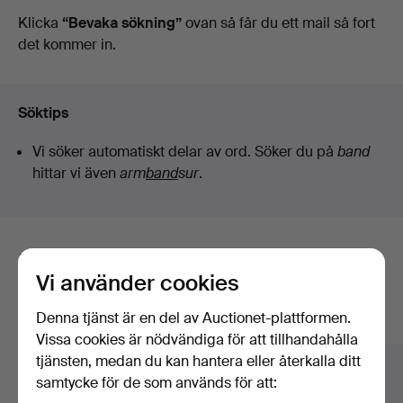
auktioner
Klicka
“Bevaka sökning”
ovan så får du ett mail så fort
det kommer in.
Söktips
Vi söker automatiskt delar av ord. Söker du på
band
hittar vi även
arm
band
sur
.
Här är föremål från vårt arkiv som
Vi använder cookies
matchar din sökning
Denna tjänst är en del av Auctionet-plattformen.
Visa alla föremål
Vissa cookies är nödvändiga för att tillhandahålla
tjänsten, medan du kan hantera eller återkalla ditt
samtycke för de som används för att: