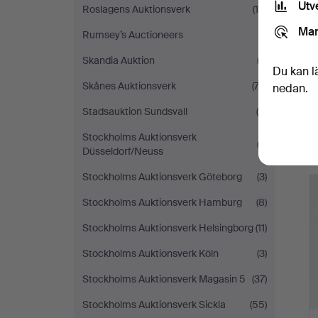
Utv
Roslagens Auktionsverk
(18)
Mar
Rumsey’s Auctioneers
(1)
Skandia Auktion
(2)
Du kan l
Skånes Auktionsverk
(73)
nedan.
Stadsauktion Sundsvall
(5)
Stockholms Auktionsverk
(3)
Düsseldorf/Neuss
Stockholms Auktionsverk Göteborg
(3)
Stockholms Auktionsverk Hamburg
(8)
Stockholms Auktionsverk Helsingborg
(11)
Stockholms Auktionsverk Köln
(3)
Stockholms Auktionsverk Magasin 5
(37)
Stockholms Auktionsverk Sickla
(55)