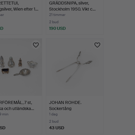
ETTETUI,
GRÄDDSNIPA, silver,
gsilver, Wien efter 1…
Stockholm 1950. Vikt c…
mar
21 timmar
2 bud
SD
190 USD
RFÖREMÅL, 7 st,
JOHAN ROHDE.
ka och utländska…
Sockertång
"Dronning/Acanthus…
9 min
1 dag
2 bud
USD
43 USD