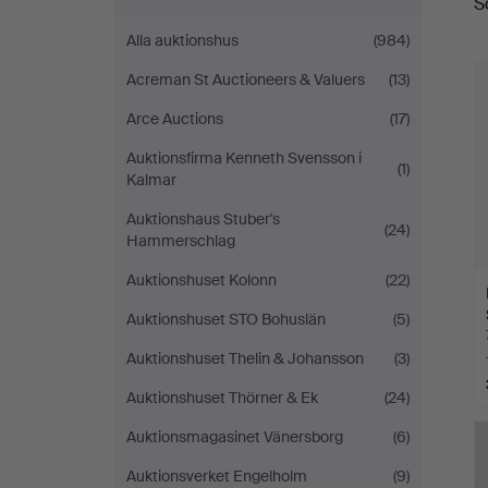
S
a
Alla auktionshus
(984)
Acreman St Auctioneers & Valuers
(13)
Arce Auctions
(17)
Auktionsfirma Kenneth Svensson i
(1)
Kalmar
Auktionshaus Stuber's
(24)
Hammerschlag
Auktionshuset Kolonn
(22)
Auktionshuset STO Bohuslän
(5)
Auktionshuset Thelin & Johansson
(3)
Auktionshuset Thörner & Ek
(24)
Auktionsmagasinet Vänersborg
(6)
Auktionsverket Engelholm
(9)