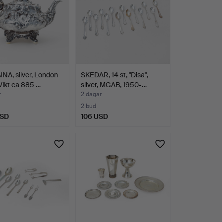
A, silver, London
SKEDAR, 14 st, "Disa",
Vikt ca 885 …
silver, MGAB, 1950-…
r
2 dagar
2 bud
USD
106 USD