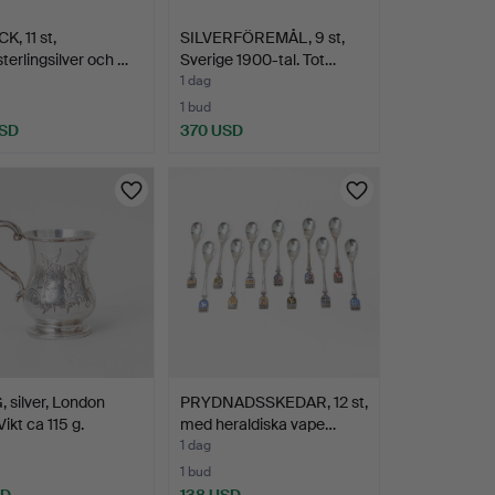
K, 11 st,
SILVERFÖREMÅL, 9 st,
sterlingsilver och …
Sverige 1900-tal. Tot…
1 dag
1 bud
USD
370 USD
silver, London
PRYDNADSSKEDAR, 12 st,
ikt ca 115 g.
med heraldiska vape…
1 dag
1 bud
SD
138 USD