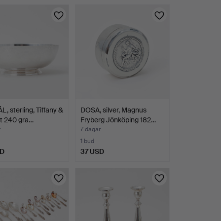
L, sterling, Tiffany &
DOSA, silver, Magnus
kt 240 gra…
Fryberg Jönköping 182…
r
7 dagar
1 bud
SD
37 USD