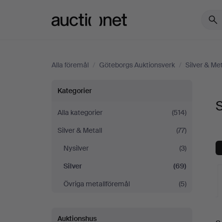
Auctionet.com
Alla föremål
/
Göteborgs Auktionsverk
/
Silver & Met
Silver
Kategorier
S
på
Alla kategorier
(514)
Silver & Metall
(77)
Göteborgs
Nysilver
(3)
Auktionsverk
Silver
(69)
Övriga metallföremål
(5)
Auktionshus