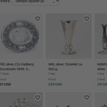
ortera
uktioner
FAT, silver, CG Hallberg
VAS, silver. Totalvikt ca
KANDE
Stockholm 1968. V…
350 g.
silver.
7 dagar
1 dag
1 dag
1 bud
4 bud
2 bud
37 USD
233 USD
317 U