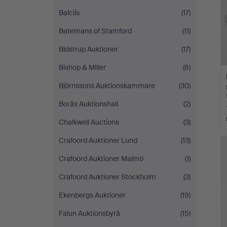
Balclis
(17)
Batemans of Stamford
(11)
Bidstrup Auktioner
(17)
Bishop & Miller
(6)
Björnssons Auktionskammare
(30)
Borås Auktionshall
(2)
Chalkwell Auctions
(3)
Crafoord Auktioner Lund
(13)
Crafoord Auktioner Malmö
(1)
Crafoord Auktioner Stockholm
(3)
Ekenbergs Auktioner
(19)
Falun Auktionsbyrå
(15)