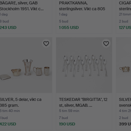
BÄGARE, silver, GAB
PRAKTKANNA,
CIGAR
Stockholm 1951. Vikt c…
sterlingsilver. Vikt ca 805
sterlin
g.
1 dag
1 dag
21 tim
8 bud
5 bud
2 bud
243 USD
1 055 USD
127 U
SILVER, 5 delar, vikt ca
TESKEDAR "BIRGITTA", 12
SILVE
385 gram.
st, silver, MGAB. …
svens
6 tim 40 min
5 tim 59 min
4 tim 2
1 bud
7 bud
2 bud
422 USD
190 USD
399 