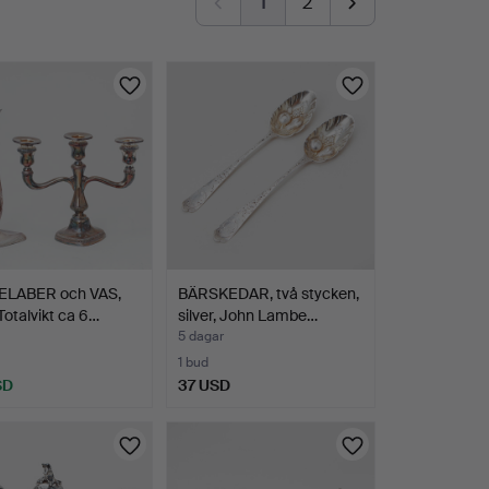
1
2
LABER och VAS,
BÄRSKEDAR, två stycken,
 Totalvikt ca 6…
silver, John Lambe…
5 dagar
1 bud
SD
37 USD