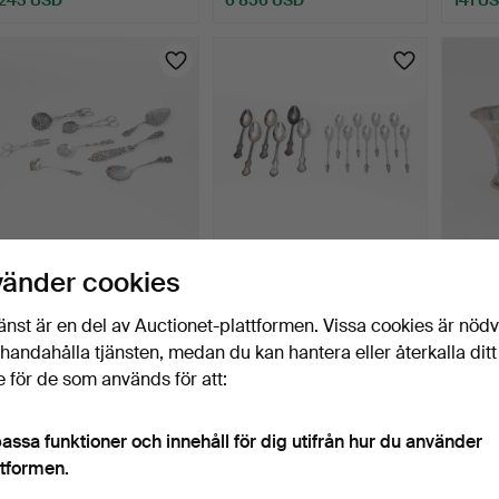
Utvalt
föremål
BESTICK, 8 st, silver,
TE-och KAFFESKEDAR,
BÄGARE
vänder cookies
svenska och utländs…
6+9 st, silver, Sverig…
talets
1 dag
1 dag
1 dag
änst är en del av Auctionet-plattformen. Vissa cookies är nöd
1 bud
1 bud
1 bud
illhandahålla tjänsten, medan du kan hantera eller återkalla ditt
338 USD
211 USD
190 U
 för de som används för att:
assa funktioner och innehåll för dig utifrån hur du använder
ttformen.