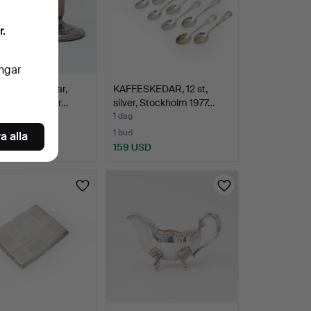
r.
ingar
TAKAR, ett par,
KAFFESKEDAR, 12 st,
, svenska impor…
silver, Stockholm 1977…
1 dag
1 bud
a alla
SD
159 USD