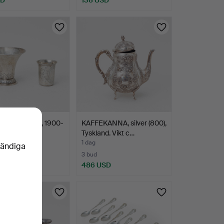
, 2 st, silver, 1900-
KAFFEKANNA, silver (800),
 första h…
Tyskland. Vikt c…
1 dag
vändiga
3 bud
SD
486 USD