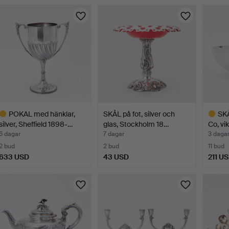
POKAL med hänklar,
SKÅL på fot, silver och
SKÅ
silver, Sheffield 1898-…
glas, Stockholm 18…
Co, vi
6 dagar
7 dagar
3 daga
2 bud
2 bud
11 bud
633 USD
43 USD
211 U
valt
Utvalt
öremål
föremål