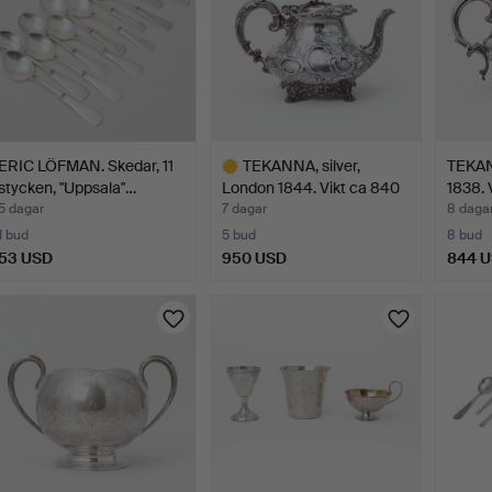
ERIC LÖFMAN. Skedar, 11
TEKANNA, silver,
TEKANN
stycken, "Uppsala"…
London 1844. Vikt ca 840
1838. 
…
5 dagar
7 dagar
8 daga
1 bud
5 bud
8 bud
53 USD
950 USD
844 
Utvalt
föremål