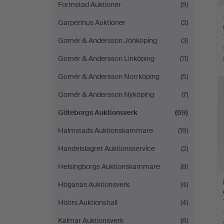
Formstad Auktioner
(9)
Garpenhus Auktioner
(2)
Gomér & Andersson Jönköping
(3)
Gomér & Andersson Linköping
(11)
Ut
Gomér & Andersson Norrköping
(5)
f
Gomér & Andersson Nyköping
(7)
Göteborgs Auktionsverk
(69)
Halmstads Auktionskammare
(19)
Handelslagret Auktionsservice
(2)
Helsingborgs Auktionskammare
(8)
Höganäs Auktionsverk
(4)
Höörs Auktionshall
(4)
Kalmar Auktionsverk
(8)