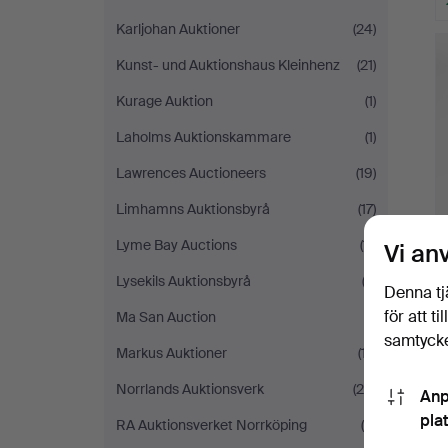
Karljohan Auktioner
(24)
Kunst- und Auktionshaus Kleinhenz
(21)
Kurage Auktion
(1)
Laholms Auktionskammare
(1)
Lawrences Auctioneers
(19)
Limhamns Auktionsbyrå
(17)
Lyme Bay Auctions
(11)
Vi an
Lysekils Auktionsbyrå
(2)
Denna tj
för att t
Ma San Auction
(1)
samtycke
Markus Auktioner
(17)
Norrlands Auktionsverk
(24)
Anp
pla
RA Auktionsverket Norrköping
(8)