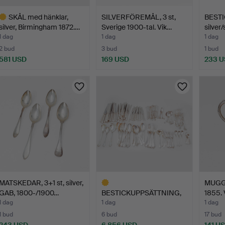
SKÅL med hänklar,
SILVERFÖREMÅL, 3 st,
BESTIC
silver, Birmingham 1872.…
Sverige 1900-tal. Vik…
silver/
1 dag
1 dag
1 dag
2 bud
3 bud
1 bud
581 USD
169 USD
233 
valt
öremål
MATSKEDAR, 3+1 st, silver,
MUGG, 
GAB, 1800-/1900…
BESTICKUPPSÄTTNING,
1855. V
184 delar, silver, sve…
1 dag
1 dag
1 dag
1 bud
6 bud
17 bud
243 USD
6 856 USD
141 U