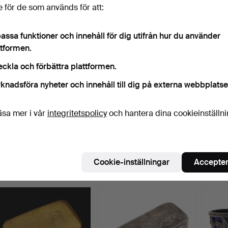
347 USD
263 USD
395 
 för de som används för att:
assa funktioner och innehåll för dig utifrån hur du använder
ttformen.
eckla och förbättra plattformen.
knadsföra nyheter och innehåll till dig på externa webbplatse
äsa mer i vår
integritetspolicy
och hantera dina cookieinställn
BAKELSEGAFFLAR, 12 st,
VINSIL, tenn, märkt
BREV
silver, Thorvald Ma…
"ETAIN PARIS FRANCE", …
tennis
tal.
Klubbades 27 feb 2022
Klubbades 27 feb 2022
Klubba
13 bud
3 bud
17 bud
Cookie-inställningar
Accepter
211 USD
48 USD
169 U