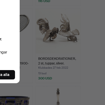
USD
116 USD
r.
ingar
KLÄMMA,
BORDSDEKORATIONER,
rack, nysilver, 1900-
2 st, tuppar, silver.
des 27 feb 2022
Klubbades 27 feb 2022
13 bud
a alla
SD
300 USD