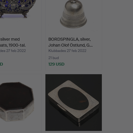
silver med
BORDSPINGLA, silver,
sats, 1900-tal.
Johan Olof Östlund, G…
des 27 feb 2022
Klubbades 27 feb 2022
21 bud
SD
129 USD