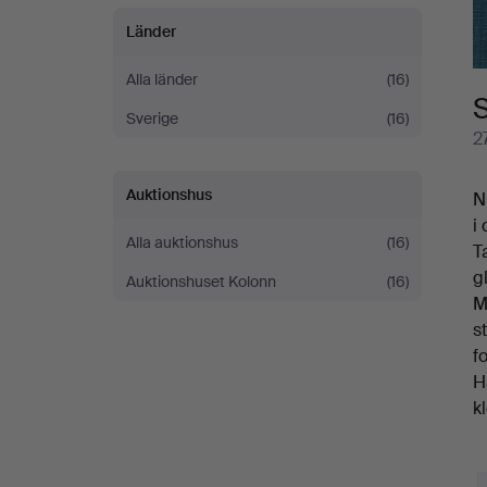
Länder
Alla länder
(16)
Sverige
(16)
2
Auktionshus
N
i 
Alla auktionshus
(16)
T
g
Auktionshuset Kolonn
(16)
M
s
f
H
k