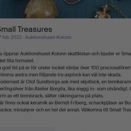
Small Treasures
7 feb 2022
· Auktionshuset Kolonn
u öppnar Auktionshuset Kolonn skattkistan och bjuder er Sma
det lilla formatet.
a god tid på er för under locket väntar över 100 preciosaförem
lömma andra men följande tre axplock kan väl inte skada.
odernast är Olof Sundborgs ask med skjutlock, en tennkaramell
terlingsilver från Atelier Borgila, lika snygg in- som utvändi
orm av ett tennisrack, sätter räkningarna på plats.
är finns också keramik av Berndt Friberg, schackpjäser av 
lockor, miniatyrer och en hel del annat. Välkomna till Small Tre