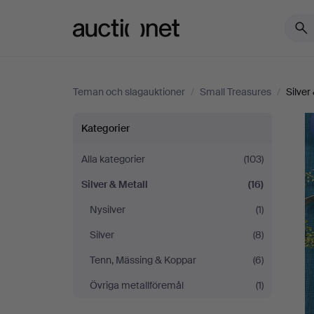
Auctionet.com
Teman och slagauktioner
/
Small Treasures
/
Silver
Small
Kategorier
Treasures
Alla kategorier
(103)
Silver & Metall
(16)
Nysilver
(1)
Silver
(8)
Tenn, Mässing & Koppar
(6)
Övriga metallföremål
(1)