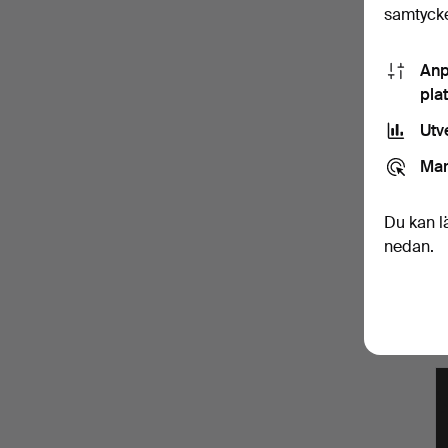
samtycke
Anp
pla
Utv
Mar
Du kan l
nedan.