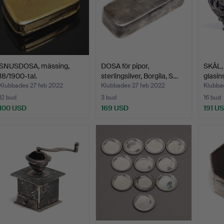
SNUSDOSA, mässing,
DOSA för pipor,
SKÅL, 
18/1900-tal.
sterlingsilver, Borgila, S…
glasin
Klubbades 27 feb 2022
Klubbades 27 feb 2022
Klubba
12 bud
3 bud
16 bud
100 USD
169 USD
191 U