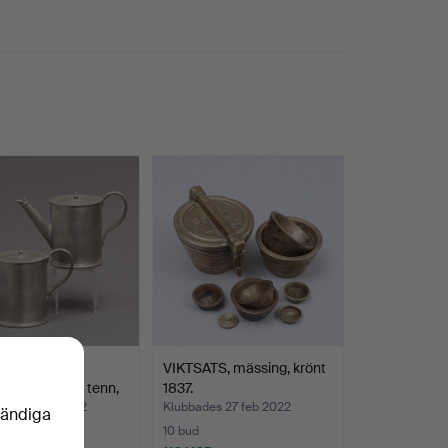
B LEMON.
VIKTSATS, mässing, krönt
dkannor 2 st, tenn,
1837.
des 27 feb 2022
Klubbades 27 feb 2022
vändiga
10 bud