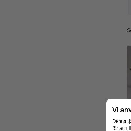
S
S
Vi an
Denna tj
för att t