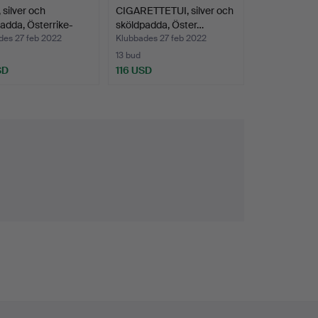
silver och
CIGARETTETUI, silver och
adda, Österrike-
sköldpadda, Öster…
des 27 feb 2022
Klubbades 27 feb 2022
13 bud
SD
116 USD