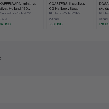
KAFFEKVARN, miniatyr,
COASTERS, 11 st, silver,
DOSA, 
silver, Holland, 190…
CG Hallberg, Stoc…
sköldp
Ung…
Klubbades 27 feb 2022
Klubbades 27 feb 2022
Klubba
9 bud
20 bud
19 bud
74 USD
158 USD
178 U
.