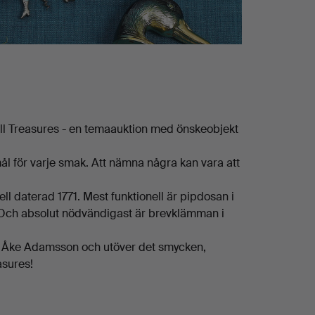
ll Treasures - en temaauktion med önskeobjekt
ål för varje smak. Att nämna några kan vara att
 daterad 1771. Mest funktionell är pipdosan i
gt. Och absolut nödvändigast är brevklämman i
Bo Åke Adamsson och utöver det smycken,
asures!