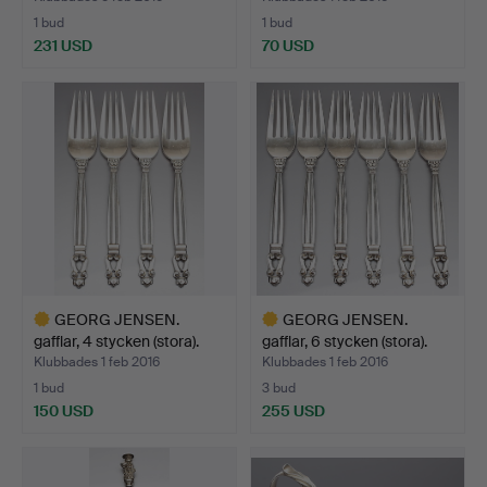
1 bud
1 bud
231 USD
70 USD
GEORG JENSEN.
GEORG JENSEN.
gafflar, 4 stycken (stora).
gafflar, 6 stycken (stora).
Klubbades 1 feb 2016
Klubbades 1 feb 2016
1 bud
3 bud
150 USD
255 USD
Utvalt
Utvalt
föremål
föremål