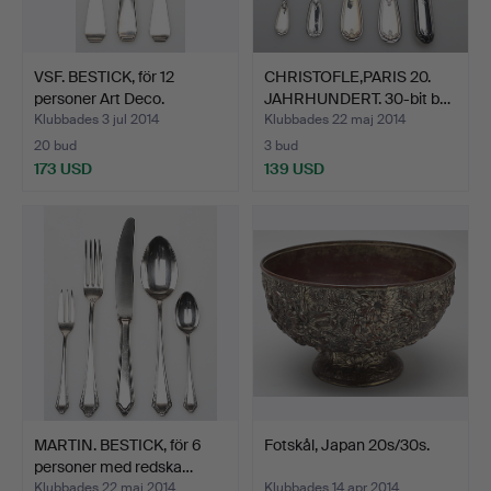
VSF. BESTICK, för 12
CHRISTOFLE,PARIS 20.
personer Art Deco.
JAHRHUNDERT. 30-bit b…
Klubbades 3 jul 2014
Klubbades 22 maj 2014
20 bud
3 bud
173 USD
139 USD
MARTIN. BESTICK, för 6
Fotskål, Japan 20s/30s.
personer med redska…
Klubbades 22 maj 2014
Klubbades 14 apr 2014