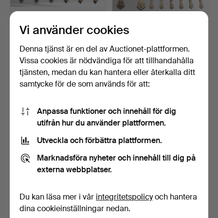
Vi använder cookies
6 HISTORICISM
2 HISTORICISM
MOCKASKEDAR, ca 1890.
PRESENTATION & 6
Denna tjänst är en del av Auctionet-plattformen.
mocka sked,…
Klubbades 24 jun 2015
Klubbades 22 jun 2015
Vissa cookies är nödvändiga för att tillhandahålla
2 bud
3 bud
tjänsten, medan du kan hantera eller återkalla ditt
41 USD
56 USD
samtycke för de som används för att:
Anpassa funktioner och innehåll för dig
utifrån hur du använder plattformen.
Utveckla och förbättra plattformen.
Marknadsföra nyheter och innehåll till dig på
externa webbplatser.
Du kan läsa mer i vår
integritetspolicy
och hantera
GUNDORPH ALBERTUS
GUNDORPH ALBERTUS
(1887 HILLEROD 1969). 7 …
(1887 HILLEROD 1969). 8 …
dina cookieinställningar nedan.
Klubbades 22 jun 2015
Klubbades 22 jun 2015