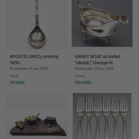
APOSTELSKED, omkring
GRAVY BOAT, så kallad
1900.
”såsbåt,” George III.
Klubbades 31 jan 2016
Klubbades 29 jan 2016
1 bud
3 bud
70 USD
170 USD