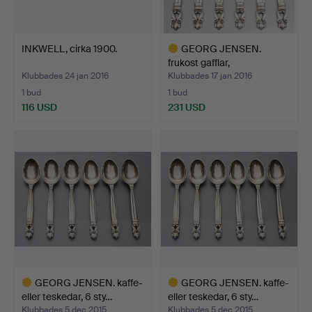
INKWELL, cirka 1900.
GEORG JENSEN.
frukost gafflar,
förpackning…
Klubbades 24 jan 2016
Klubbades 17 jan 2016
1 bud
1 bud
116 USD
231 USD
Utvalt
föremål
GEORG JENSEN. kaffe-
GEORG JENSEN. kaffe-
eller teskedar, 6 sty…
eller teskedar, 6 sty…
Klubbades 5 dec 2015
Klubbades 5 dec 2015