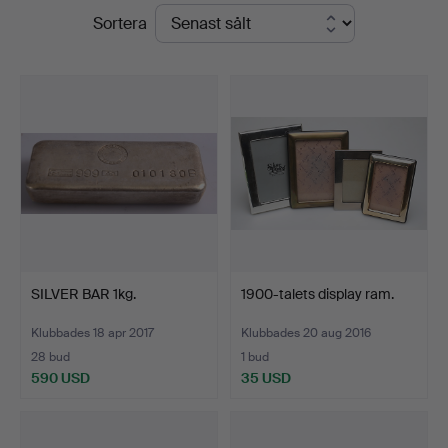
Slutpriser
Sortera
Dannenberg
SILVER BAR 1kg.
1900-talets display ram.
Klubbades 18 apr 2017
Klubbades 20 aug 2016
28 bud
1 bud
590 USD
35 USD