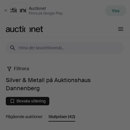
Auctionet
Visa
Stäng
Finns på Google Play
Auctionet.com
Filtrera
Silver
Silver & Metall på Auktionshaus
&
Dannenberg
Metall
Bevaka sökning
på
Pågående auktioner
Slutpriser
(42)
Auktionshaus