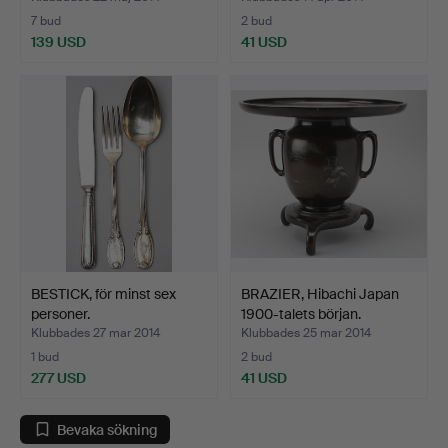
7 bud
2 bud
139 USD
41 USD
BESTICK, för minst sex
BRAZIER, Hibachi Japan
personer.
1900-talets början.
Klubbades 27 mar 2014
Klubbades 25 mar 2014
1 bud
2 bud
277 USD
41 USD
Bevaka sökning