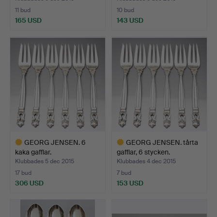
11 bud
10 bud
165 USD
143 USD
Utvalt
Utvalt
föremål
föremål
GEORG JENSEN. 6
GEORG JENSEN. tårta
kaka gafflar.
gafflar, 6 stycken.
Klubbades 5 dec 2015
Klubbades 4 dec 2015
17 bud
7 bud
306 USD
153 USD
Utvalt
Utvalt
föremål
föremål