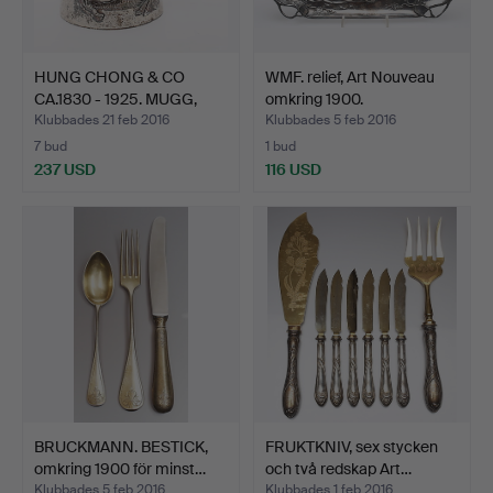
HUNG CHONG & CO
WMF. relief, Art Nouveau
CA.1830 - 1925. MUGG,
omkring 1900.
Shan…
Klubbades 21 feb 2016
Klubbades 5 feb 2016
7 bud
1 bud
237 USD
116 USD
BRUCKMANN. BESTICK,
FRUKTKNIV, sex stycken
omkring 1900 för minst…
och två redskap Art…
Klubbades 5 feb 2016
Klubbades 1 feb 2016