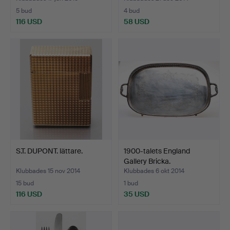
5 bud
4 bud
116 USD
58 USD
S.T. DUPONT. lättare.
1900-talets England
Gallery Bricka.
Klubbades 15 nov 2014
Klubbades 6 okt 2014
15 bud
1 bud
116 USD
35 USD