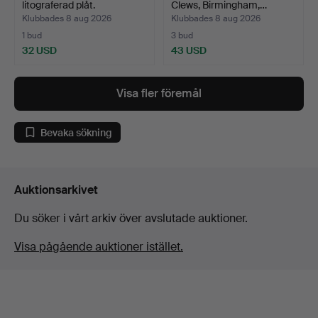
litograferad plåt.
Clews, Birmingham,…
Klubbades 8 aug 2026
Klubbades 8 aug 2026
1 bud
3 bud
32 USD
43 USD
Visa fler föremål
Bevaka sökning
Auktionsarkivet
Du söker i vårt arkiv över avslutade auktioner.
Visa pågående auktioner istället.