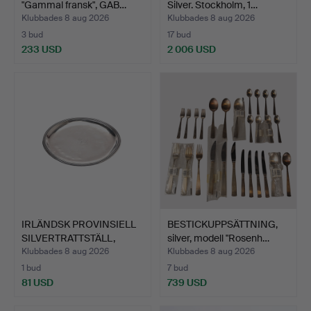
"Gammal fransk", GAB…
Silver. Stockholm, 1…
Klubbades 8 aug 2026
Klubbades 8 aug 2026
3 bud
17 bud
233 USD
2 006 USD
IRLÄNDSK PROVINSIELL
BESTICKUPPSÄTTNING,
SILVERTRATTSTÄLL,
silver, modell "Rosenh…
GEO…
Klubbades 8 aug 2026
Klubbades 8 aug 2026
1 bud
7 bud
81 USD
739 USD