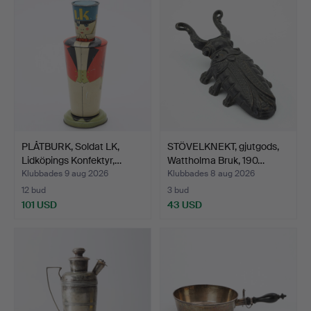
PLÅTBURK, Soldat LK,
STÖVELKNEKT, gjutgods,
Lidköpings Konfektyr,…
Wattholma Bruk, 190…
Klubbades 9 aug 2026
Klubbades 8 aug 2026
12 bud
3 bud
101 USD
43 USD