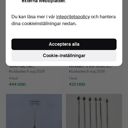
externa webbplatser.
Du kan läsa mer i vår
integritetspolicy
och hantera
dina cookieinställningar nedan.
Acceptera alla
Cookie-inställningar
LJUSSTAKAR, ett par, silver,
JOHAN HENRIK LEFFLER,
1800-tal, rok…
verksam 1799-1836, 6…
Klubbades 8 aug 2026
Klubbades 8 aug 2026
4 bud
1 bud
444 USD
422 USD