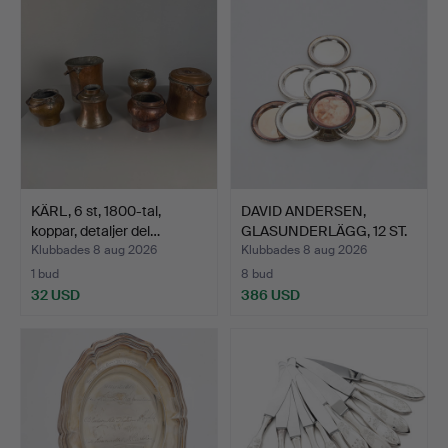
KÄRL, 6 st, 1800-tal,
DAVID ANDERSEN,
koppar, detaljer del…
GLASUNDERLÄGG, 12 ST.
Silv…
Klubbades 8 aug 2026
Klubbades 8 aug 2026
1 bud
8 bud
32 USD
386 USD