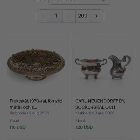
1
…
209
Fruktskål, 1970-tal, förgylld
CARL NEUENDORFF DY,
metall och s…
SOCKERSKÅL OCH
GRÄDDKA…
Klubbades 9 aug 2026
Klubbades 9 aug 2026
7 bud
7 bud
116 USD
728 USD