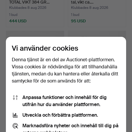
TOTAL VIKT 384 GR…
tal, vikt ca.…
Klubbades 8 aug 2026
Klubbades 8 aug 2026
1 bud
1 bud
444 USD
95 USD
Vi använder cookies
Denna tjänst är en del av Auctionet-plattformen.
Vissa cookies är nödvändiga för att tillhandahålla
tjänsten, medan du kan hantera eller återkalla ditt
samtycke för de som används för att:
SILVERFÖREMÅL, 7 st,
LJUSSTAKAR, ett par, silver,
Anpassa funktioner och innehåll för dig
svenska och utländska…
rokoko-stil, …
utifrån hur du använder plattformen.
Klubbades 8 aug 2026
Klubbades 8 aug 2026
3 bud
10 bud
Utveckla och förbättra plattformen.
401 USD
420 USD
Marknadsföra nyheter och innehåll till dig på