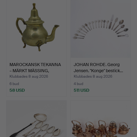
MAROCKANSK TEKANNA
JOHAN ROHDE. Georg
– MÄRKT MÄSSING,
Jensen. "Konge" bestick…
FYRBEN…
Klubbades 8 aug 2026
Klubbades 8 aug 2026
6 bud
4 bud
58 USD
511 USD