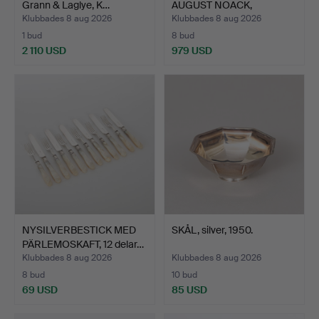
Grann & Laglye, K…
AUGUST NOACK,
BORDSSURTOU…
Klubbades 8 aug 2026
Klubbades 8 aug 2026
1 bud
8 bud
2 110 USD
979 USD
Utvalt
föremål
NYSILVERBESTICK MED
SKÅL, silver, 1950.
PÄRLEMOSKAFT, 12 delar…
Klubbades 8 aug 2026
Klubbades 8 aug 2026
8 bud
10 bud
69 USD
85 USD