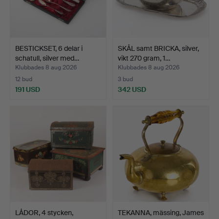
BESTICKSET, 6 delar i
SKÅL samt BRICKA, silver,
schatull, silver med…
vikt 270 gram, 1…
Klubbades 8 aug 2026
Klubbades 8 aug 2026
12 bud
3 bud
191 USD
342 USD
LÅDOR, 4 stycken,
TEKANNA, mässing, James