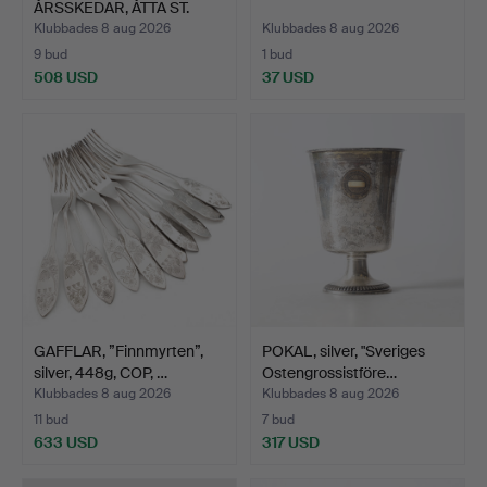
ÅRSSKEDAR, ÅTTA ST.
Förgy…
Klubbades 8 aug 2026
Klubbades 8 aug 2026
9 bud
1 bud
508 USD
37 USD
GAFFLAR, ”Finnmyrten”,
POKAL, silver, "Sveriges
silver, 448g, COP, …
Ostengrossistföre…
Klubbades 8 aug 2026
Klubbades 8 aug 2026
11 bud
7 bud
633 USD
317 USD