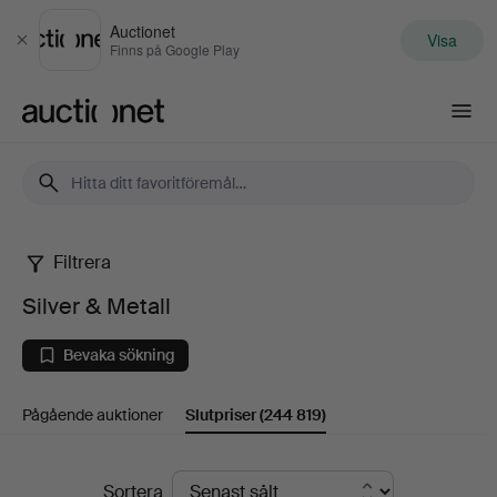
Auctionet
Visa
Stäng
Finns på Google Play
Auctionet.com
Filtrera
Silver
Silver & Metall
&
Bevaka sökning
Metall
Pågående auktioner
Slutpriser
(244 819)
Slutpriser
Sortera