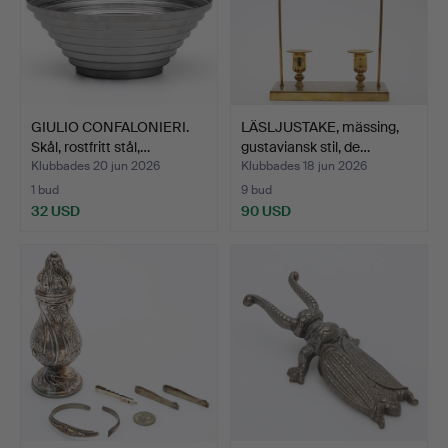
GIULIO CONFALONIERI.
LÄSLJUSTAKE, mässing,
Skål, rostfritt stål,…
gustaviansk stil, de…
Klubbades 20 jun 2026
Klubbades 18 jun 2026
1 bud
9 bud
32 USD
90 USD