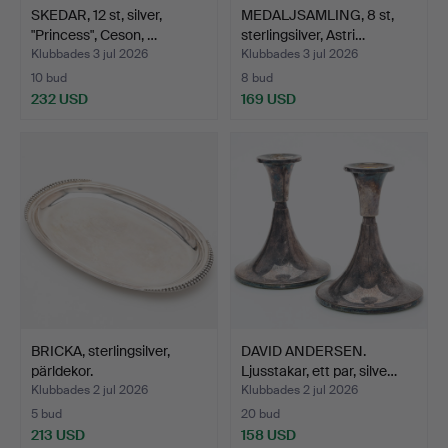
SKEDAR, 12 st, silver,
MEDALJSAMLING, 8 st,
"Princess", Ceson, …
sterlingsilver, Astri…
Klubbades 3 jul 2026
Klubbades 3 jul 2026
10 bud
8 bud
232 USD
169 USD
BRICKA, sterlingsilver,
DAVID ANDERSEN.
pärldekor.
Ljusstakar, ett par, silve…
Klubbades 2 jul 2026
Klubbades 2 jul 2026
5 bud
20 bud
213 USD
158 USD