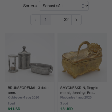
Slutpriser
Sortera
Vänersborg
1
…
32
BRUKSFÖREMÅL, 3 delar,
SMYCKESKRIN, förgylld
tenn.
metall, Jennings Bro…
Klubbades 4 aug 2026
Klubbades 4 aug 2026
1 bud
3 bud
64 USD
43 USD