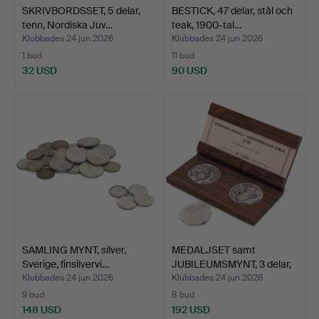
SKRIVBORDSSET, 5 delar,
BESTICK, 47 delar, stål och
tenn, Nordiska Juv…
teak, 1900-tal…
Klubbades 24 jun 2026
Klubbades 24 jun 2026
1 bud
11 bud
32 USD
90 USD
SAMLING MYNT, silver,
MEDALJSET samt
Sverige, finsilvervi…
JUBILEUMSMYNT, 3 delar,
fin…
Klubbades 24 jun 2026
Klubbades 24 jun 2026
9 bud
8 bud
148 USD
192 USD