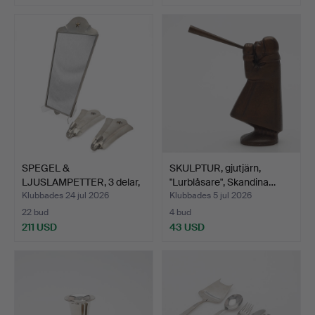
SPEGEL &
SKULPTUR, gjutjärn,
LJUSLAMPETTER, 3 delar,
"Lurblåsare", Skandina…
GAB, tenn…
Klubbades 24 jul 2026
Klubbades 5 jul 2026
22 bud
4 bud
211 USD
43 USD