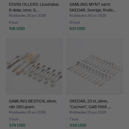
EDVIN OLLERS. Ljusstakar,
SAMLING MYNT samt
8 delar, tenn, S…
SKEDAR, Sverige, finsilv…
Klubbades 26 jun 2026
Klubbades 26 jun 2026
6 bud
10 bud
106 USD
631 USD
SAMLING BESTICK, silver,
SKEDAR, 23 st, silver,
vikt 280 gram.
"Carmen", GAB 1968 …
Klubbades 25 jun 2026
Klubbades 25 jun 2026
11 bud
7 bud
379 USD
338 USD