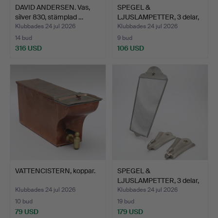
DAVID ANDERSEN. Vas,
SPEGEL &
silver 830, stämplad …
LJUSLAMPETTER, 3 delar,
GAB, tenn…
Klubbades 24 jul 2026
Klubbades 24 jul 2026
14 bud
9 bud
316 USD
106 USD
VATTENCISTERN, koppar.
SPEGEL &
LJUSLAMPETTER, 3 delar,
GAB, tenn…
Klubbades 24 jul 2026
Klubbades 24 jul 2026
10 bud
19 bud
79 USD
179 USD