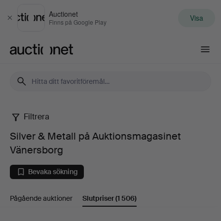
Auctionet
Visa
Stäng
Finns på Google Play
Auctionet.com
Filtrera
Silver
Silver & Metall på Auktionsmagasinet
&
Vänersborg
Metall
Bevaka sökning
på
Pågående auktioner
Slutpriser
(1 506)
Auktionsmagasinet