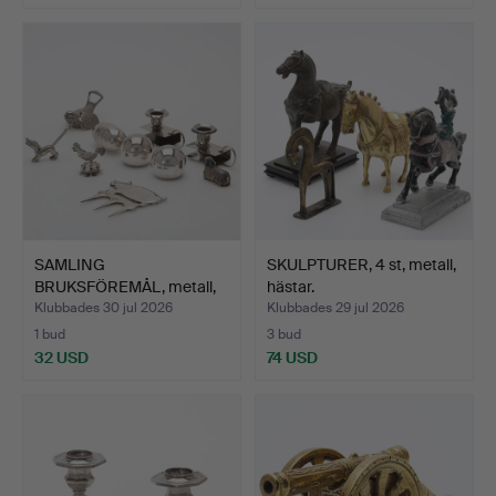
SAMLING
SKULPTURER, 4 st, metall,
BRUKSFÖREMÅL, metall,
hästar.
10 delar.
Klubbades 30 jul 2026
Klubbades 29 jul 2026
1 bud
3 bud
32 USD
74 USD