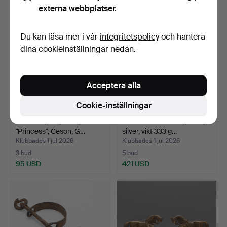
externa webbplatser.
Du kan läsa mer i vår
integritetspolicy
och hantera
dina cookieinställningar nedan.
Acceptera alla
Cookie-inställningar
SKEDAR, 9 st, silver,
SAMLING BESTICK, 15 st,
"Princess", Ceson, G…
silver, vikt 333 g…
Klubbades 1 jul 2026
Klubbades 1 jul 2026
3 bud
5 bud
95 USD
421 USD