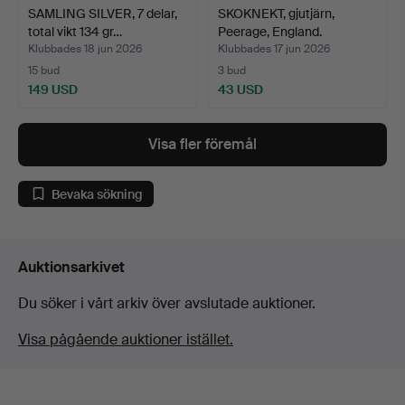
SAMLING SILVER, 7 delar,
SKOKNEKT, gjutjärn,
total vikt 134 gr…
Peerage, England.
Klubbades 18 jun 2026
Klubbades 17 jun 2026
15 bud
3 bud
149 USD
43 USD
Visa fler föremål
Bevaka sökning
Auktionsarkivet
Du söker i vårt arkiv över avslutade auktioner.
Visa pågående auktioner istället.