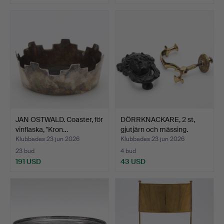
JAN OSTWALD. Coaster, för
DÖRRKNACKARE, 2 st,
vinflaska, "Kron…
gjutjärn och mässing.
Klubbades 23 jun 2026
Klubbades 23 jun 2026
23 bud
4 bud
191 USD
43 USD