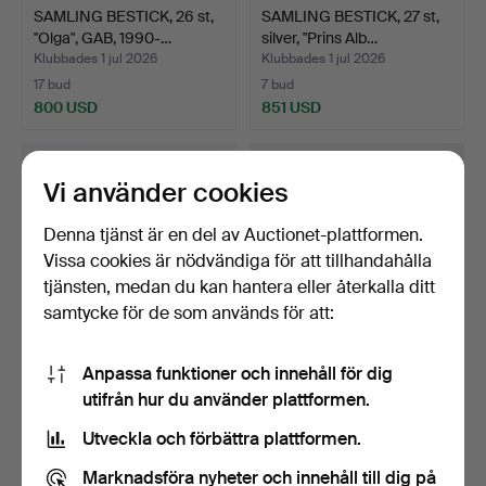
SAMLING BESTICK, 26 st,
SAMLING BESTICK, 27 st,
"Olga", GAB, 1990-…
silver, "Prins Alb…
Klubbades 1 jul 2026
Klubbades 1 jul 2026
17 bud
7 bud
800 USD
851 USD
Vi använder cookies
Denna tjänst är en del av Auctionet-plattformen.
Vissa cookies är nödvändiga för att tillhandahålla
tjänsten, medan du kan hantera eller återkalla ditt
samtycke för de som används för att:
Anpassa funktioner och innehåll för dig
SAMLING BESTICK, 19 st,
SAMLING BESTICK, 3 st,
utifrån hur du använder plattformen.
silver, "Amsterdam…
silver, Danmark 193…
Klubbades 1 jul 2026
Klubbades 1 jul 2026
Utveckla och förbättra plattformen.
10 bud
1 bud
235 USD
85 USD
Marknadsföra nyheter och innehåll till dig på