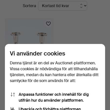
Pågående
Sortera
Auktionskammare
auktioner
Vi använder cookies
Denna tjänst är en del av Auctionet-plattformen.
Vissa cookies är nödvändiga för att tillhandahålla
LJUSSTAKAR SILVER. Ett
tjänsten, medan du kan hantera eller återkalla ditt
par, Göteborg 1957.…
samtycke för de som används för att:
5 dagar
Värdering
85 USD
Anpassa funktioner och innehåll för dig
utifrån hur du använder plattformen.
Bevaka sökning
Utveckla och förbättra plattformen.