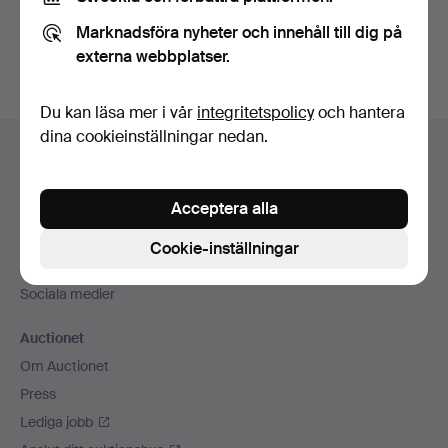
Du kan också söka i
vårt arkiv med avslutade auktioner
.
Marknadsföra nyheter och innehåll till dig på
externa webbplatser.
Du kan läsa mer i vår
integritetspolicy
och hantera
Sidfotsnavigation
dina cookieinställningar nedan.
Hjälp och kontakt
Kontakta support
Acceptera alla
Alla auktionshus
Betalningsalternativ
Cookie-inställningar
Vi skickar med
Sociala medier
Auctionet
Om Auctionet
Press
Lediga jobb