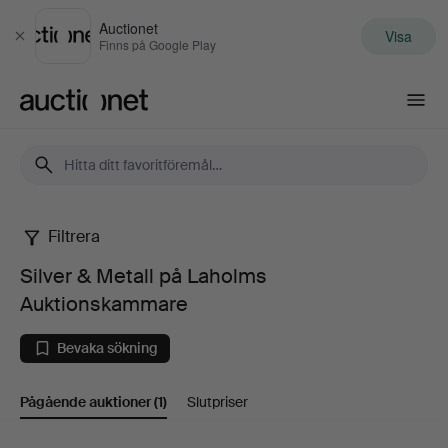
Auctionet
Visa
Stäng
Finns på Google Play
Auctionet.com
Filtrera
Silver
Silver & Metall på Laholms
&
Auktionskammare
Metall
Bevaka sökning
på
Pågående auktioner
(1)
Slutpriser
Laholms