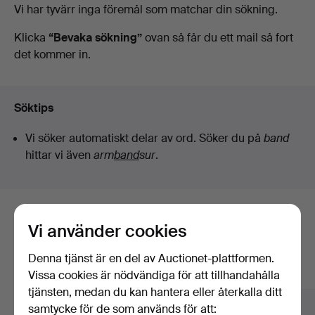
Pågående
Vi har tyvärr inga föremål som matchar din sökning.
auktioner
Klicka
“Bevaka sökning”
ovan så får du ett mail så fort
det kommer in.
Söktips
Vi söker automatiskt delar av ord. Söker du på
band
hittar vi även
arm
band
sur
.
Här är föremål från vårt arkiv som
Vi använder cookies
matchar din sökning
Denna tjänst är en del av Auctionet-plattformen.
Visa alla föremål
Vissa cookies är nödvändiga för att tillhandahålla
tjänsten, medan du kan hantera eller återkalla ditt
samtycke för de som används för att: