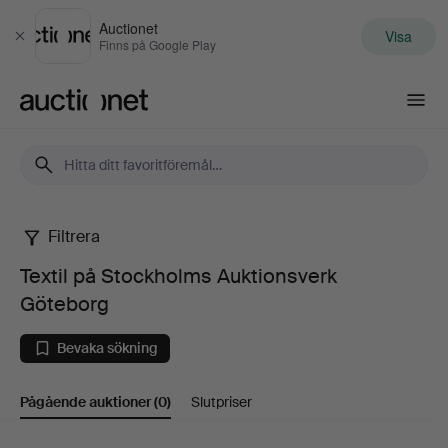
Auctionet
Visa
Stäng
Finns på Google Play
Auctionet.com
Filtrera
Textil
Textil på Stockholms Auktionsverk
på
Göteborg
Stockholms
Bevaka sökning
Auktionsverk
Pågående auktioner
(0)
Slutpriser
Göteborg