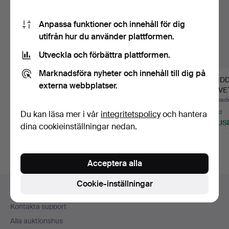
Anpassa funktioner och innehåll för dig
utifrån hur du använder plattformen.
Utveckla och förbättra plattformen.
Marknadsföra nyheter och innehåll till dig på
ANETTE
HANDDUKAR OCH
HANDD
externa webbplatser.
MAGNUSSON. Textil,
DUKAR. Linne, 45 st.
SERVET
"Lavendel" ur Kr…
st.
Klubbades 15 jun 2026
Klubbades 4 jun 2026
Klubbade
12 bud
6 bud
16 bud
Du kan läsa mer i vår
integritetspolicy
och hantera
123 USD
80 USD
138 US
dina cookieinställningar nedan.
Acceptera alla
Sidfotsnavigation
Cookie-inställningar
Hjälp och kontakt
Kontakta support
Alla auktionshus