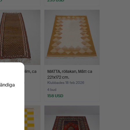
RIMATTA, Kelim, ca
MATTA, röllakan, Mått ca
21 cm.
221x172 cm.
des 6 mar 2026
Klubbades 18 feb 2026
vändiga
4 bud
SD
158 USD