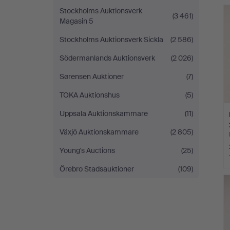
Stockholms Auktionsverk
(3 461)
Magasin 5
Stockholms Auktionsverk Sickla
(2 586)
Södermanlands Auktionsverk
(2 026)
Sørensen Auktioner
(7)
TOKA Auktionshus
(5)
Uppsala Auktionskammare
(11)
Växjö Auktionskammare
(2 805)
Young's Auctions
(25)
Örebro Stadsauktioner
(109)