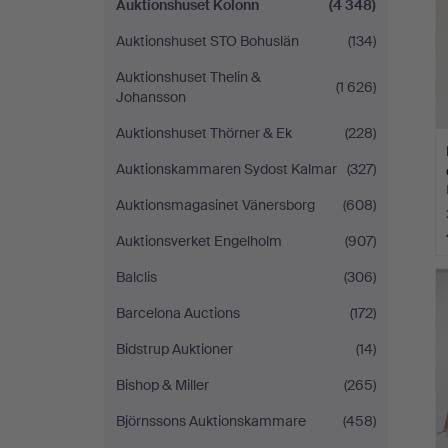
Auktionshuset Kolonn
(4 348)
Auktionshuset STO Bohuslän
(134)
Auktionshuset Thelin &
(1 626)
Johansson
Auktionshuset Thörner & Ek
(228)
Auktionskammaren Sydost Kalmar
(327)
Auktionsmagasinet Vänersborg
(608)
Auktionsverket Engelholm
(907)
Balclis
(306)
Barcelona Auctions
(172)
Bidstrup Auktioner
(14)
Bishop & Miller
(265)
Björnssons Auktionskammare
(458)