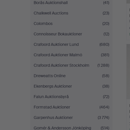
Borås Auktionshall
(41)
Chalkwell Auctions
(23)
Colombos
(20)
Connoisseur Bokauktioner
(12)
Crafoord Auktioner Lund
(680)
Crafoord Auktioner Malmö
(381)
Crafoord Auktioner Stockholm
(1 288)
Dreweatts Online
(58)
Ekenbergs Auktioner
(38)
Falun Auktionsbyrå
(72)
Formstad Auktioner
(464)
Garpenhus Auktioner
(3 774)
Gomér & Andersson Jönköping
(514)