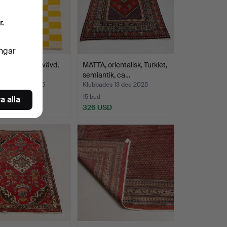
r.
ingar
 Kelim, handvävd,
MATTA, orientalisk, Turkiet,
a.
semiantik, ca…
des 18 dec 2025
Klubbades 13 dec 2025
15 bud
a alla
SD
326 USD