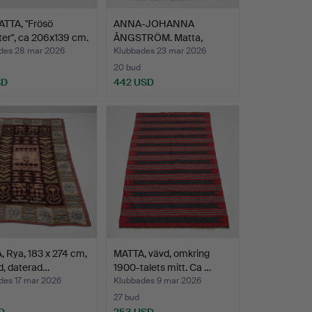
TTA, "Frösö
ANNA-JOHANNA
er", ca 206x139 cm.
ÅNGSTRÖM. Matta,
röllakan, "B…
des 28 mar 2026
Klubbades 23 mar 2026
20 bud
SD
442 USD
 Rya, 183 x 274 cm,
MATTA, vävd, omkring
d, daterad…
1900-talets mitt. Ca …
des 17 mar 2026
Klubbades 9 mar 2026
27 bud
D
253 USD