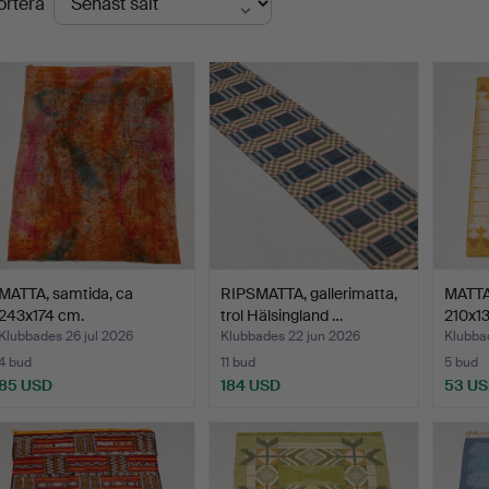
ortera
MATTA, samtida, ca
RIPSMATTA, gallerimatta,
MATTA,
243x174 cm.
trol Hälsingland …
210x1
Klubbades 26 jul 2026
Klubbades 22 jun 2026
Klubba
4 bud
11 bud
5 bud
85 USD
184 USD
53 U