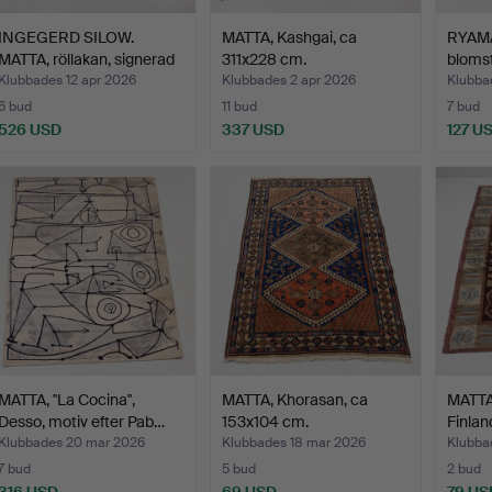
INGEGERD SILOW.
MATTA, Kashgai, ca
RYAMA
MATTA, röllakan, signerad
311x228 cm.
blomst
…
Klubbades 12 apr 2026
Klubbades 2 apr 2026
Klubba
6 bud
11 bud
7 bud
526 USD
337 USD
127 U
MATTA, "La Cocina",
MATTA, Khorasan, ca
MATTA,
Desso, motiv efter Pab…
153x104 cm.
Finlan
Klubbades 20 mar 2026
Klubbades 18 mar 2026
Klubba
7 bud
5 bud
2 bud
316 USD
69 USD
79 US