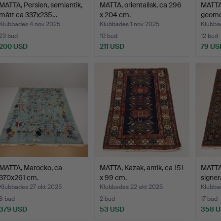
MATTA, Persien, semiantik,
MATTA, orientalisk, ca 296
MATTA
mått ca 337x235…
x 204 cm.
geomet
Klubbades 4 nov 2025
Klubbades 1 nov 2025
Klubba
23 bud
10 bud
12 bud
200 USD
211 USD
79 US
MATTA, Marocko, ca
MATTA, Kazak, antik, ca 151
MATTA,
370x261 cm.
x 99 cm.
signer
Klubbades 27 okt 2025
Klubbades 22 okt 2025
Klubba
8 bud
2 bud
17 bud
379 USD
53 USD
358 