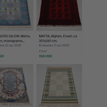
ERD SILOW. Matta,
MATTA, Afghan, Ersari, ca
kan, monograms…
351x261 cm.
des 22 apr 2026
Klubbades 21 apr 2026
2 bud
SD
158 USD