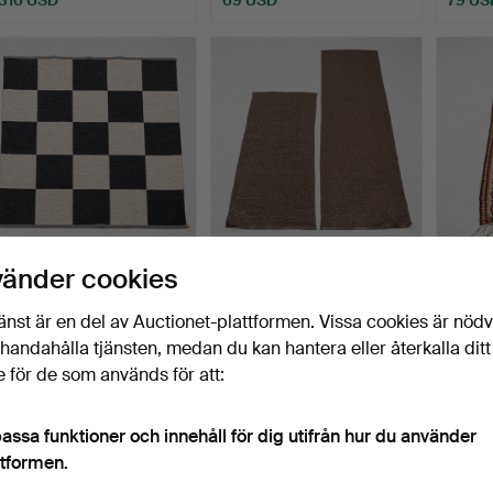
GUNILLA LAGERHEM
GÅNGMATTOR, 2 st,
GALLE
vänder cookies
ULLBERG. Matta, "Arkad
Pappelina, 69 x 155cm re…
280x1
92…
Klubbades 9 mar 2026
Klubbades 7 mar 2026
Klubba
änst är en del av Auctionet-plattformen. Vissa cookies är nöd
19 bud
1 bud
2 bud
illhandahålla tjänsten, medan du kan hantera eller återkalla ditt
358 USD
37 USD
106 U
 för de som används för att:
assa funktioner och innehåll för dig utifrån hur du använder
ttformen.