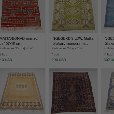
MATTA/BONAD, nomad,
INGEGERD SILOW. Matta,
INGEG
ca 167x111 cm.
röllakan, monograms…
rölla
Klubbades 25 maj 2026
Klubbades 24 apr 2026
Klubba
2 bud
7 bud
14 bud
43 USD
200 USD
337 U