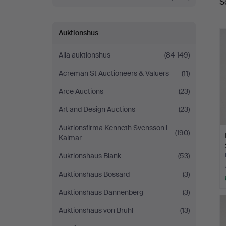
S
Auktionshus
Alla auktionshus
(84 149)
Acreman St Auctioneers & Valuers
(11)
Arce Auctions
(23)
Art and Design Auctions
(23)
Auktionsfirma Kenneth Svensson i
(190)
Kalmar
Auktionshaus Blank
(53)
Auktionshaus Bossard
(3)
Auktionshaus Dannenberg
(3)
Auktionshaus von Brühl
(13)