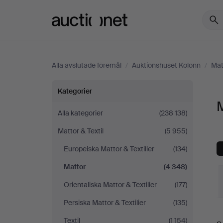
Auctionet.com
Alla avslutade föremål
/
Auktionshuset Kolonn
/
Mat
Mattor
Kategorier
M
på
Alla kategorier
(238 138)
Mattor & Textil
(5 955)
Auktionshuset
Europeiska Mattor & Textilier
(134)
Kolonn
Mattor
(4 348)
Orientaliska Mattor & Textilier
(177)
Persiska Mattor & Textilier
(135)
S
Textil
(1 154)