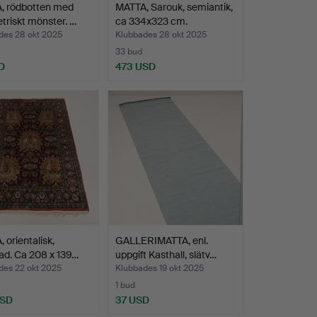
, rödbotten med
MATTA, Sarouk, semiantik,
riskt mönster. …
ca 334x323 cm.
des 28 okt 2025
Klubbades 28 okt 2025
33 bud
D
473 USD
 orientalisk,
GALLERIMATTA, enl.
ad. Ca 208 x 139…
uppgift Kasthall, slätv…
des 22 okt 2025
Klubbades 19 okt 2025
1 bud
USD
37 USD