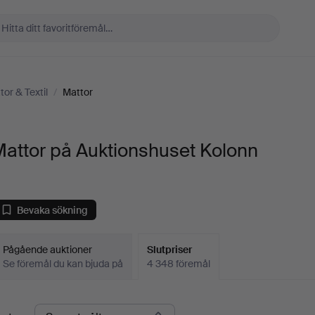
tor & Textil
/
Mattor
attor på Auktionshuset Kolonn
Bevaka sökning
Pågående auktioner
Slutpriser
Se föremål du kan bjuda på
4 348 föremål
lutpriser