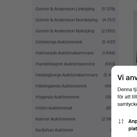
Gomér & Andersson Linköping
(11 378)
Gomér & Andersson Norrköping
(4 757)
Gomér & Andersson Nyköping
(2 095)
Göteborgs Auktionsverk
(5 437)
Halmstads Auktionskammare
(1 848)
Handelslagret Auktionsservice
(563)
Helsingborgs Auktionskammare
(5 411)
Vi an
Hälsinglands Auktionsverk
(489)
Denna tj
för att t
Höganäs Auktionsverk
(353)
samtycke
Höörs Auktionshall
(851)
Kalmar Auktionsverk
(2 386)
Anp
pla
Karljohan Auktioner
(8)