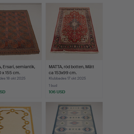
 Ersari, semiantik,
MATTA, röd botten, Mått
 x 155 cm.
ca 153x99 cm.
des 18 okt 2025
Klubbades 17 okt 2025
1 bud
USD
106 USD