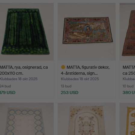
MATTA, rya, osignerad, ca
MATTA, figurativ dekor,
MATTA,
200x110 cm.
4-årstiderna, sign…
ca 250
Klubbades 18 okt 2025
Klubbades 18 okt 2025
Klubba
24 bud
13 bud
10 bud
179 USD
253 USD
380 
Utvalt
föremål