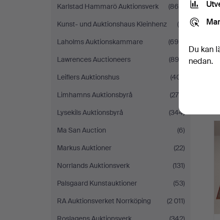
Utv
Karlstad Hammarö Auktionsverk
(865)
Mar
Kunst- und Auktionshaus Kleinhenz
(9)
Laholms Auktionskammare
(694)
Du kan l
Lawrences Auctioneers
(893)
nedan.
Leiflers Auktionshus
(401)
Limhamns Auktionsbyrå
(276)
Lysekils Auktionsbyrå
(344)
Ma San Auction
(6)
Markus Auktioner
(22)
Norrlands Auktionsverk
(131)
Palsgaard Kunstauktioner
(53)
RA Auktionsverket Norrköping
(2 011)
Roslagens Auktionsverk
(342)