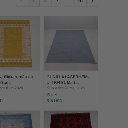
1
2
3
…
91
 röllakan, mått ca
GUNILLA LAGERHEM-
30 cm.
ULLBERG. Matta,
"Gåsöga",…
des 5 jun 2026
Klubbades 28 maj 2026
15 bud
SD
516 USD