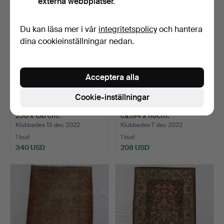
externa webbplatser.
Du kan läsa mer i vår
integritetspolicy
och hantera
dina cookieinställningar nedan.
Acceptera alla
Cookie-inställningar
- VÄV - 20. århundrade, ull,
- TURKMENSKA - ull,
250 x 136 cm.
ca.194 x 118cm.
Klubbades 13 dec 2022
Klubbades 7 dec 2022
1 bud
1 bud
340 USD
208 USD