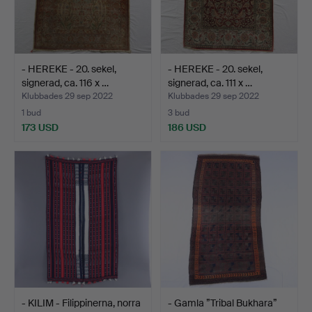
- HEREKE - 20. sekel,
- HEREKE - 20. sekel,
signerad, ca. 116 x …
signerad, ca. 111 x …
Klubbades 29 sep 2022
Klubbades 29 sep 2022
1 bud
3 bud
173 USD
186 USD
- KILIM - Filippinerna, norra
- Gamla ”Tribal Bukhara”