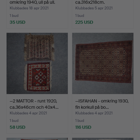
omkring 1940, ull på ull.
ca.316x218cm.
Klubbades 18 apr 2021
Klubbades 5 apr 2021
1 bud
1 bud
35 USD
225 USD
—2 MATTOR - runt 1920,
—ISFAHAN - omkring 1930,
ca.36x46cm och 40x4…
fin korkull på bo…
Klubbades 4 apr 2021
Klubbades 4 apr 2021
1 bud
1 bud
58 USD
116 USD