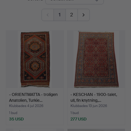
Blank
1
2
- ORIENTMATTA - troligen
- KESCHAN - 1900-talet,
Anatolien, Turkie…
ull, fin knytning,…
Klubbades 4 jul 2026
Klubbades 13 jun 2026
1 bud
1 bud
35 USD
277 USD