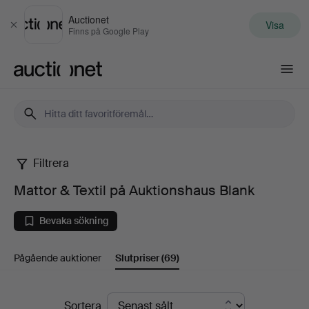
Auctionet
Visa
Stäng
Finns på Google Play
Auctionet.com
Filtrera
Mattor
Mattor & Textil på Auktionshaus Blank
&
Bevaka sökning
Textil
Pågående auktioner
Slutpriser
(69)
på
Auktionshaus
Slutpriser
Sortera