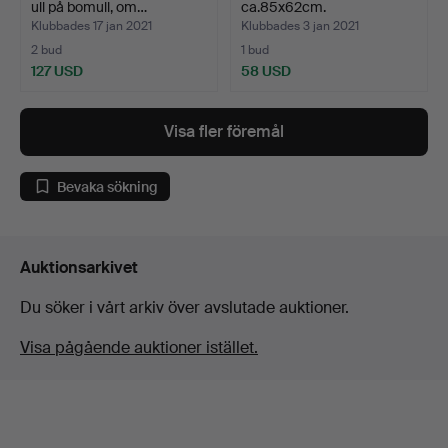
ull på bomull, om…
ca.85x62cm.
Klubbades 17 jan 2021
Klubbades 3 jan 2021
2 bud
1 bud
127 USD
58 USD
Visa fler föremål
Bevaka sökning
Auktionsarkivet
Du söker i vårt arkiv över avslutade auktioner.
Visa pågående auktioner istället.