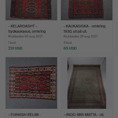
- KELARDASHT -
- KAUKASISKA - omkring
Sydkaukasus, omkring
1930, ull på ull.
1930, …
Klubbades 30 aug 2021
Klubbades 29 aug 2021
1 bud
3 bud
231 USD
65 USD
—TURKISH KELIM -
—INDO-MIR MATTA - ull,