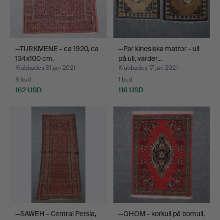
—TURKMENE - ca 1920, ca
—Par kinesiska mattor - ull
134x100 cm.
på ull, varder…
Klubbades 31 jan 2021
Klubbades 17 jan 2021
8 bud
1 bud
162 USD
116 USD
—SAWEH - Central Persia,
—GHOM - korkull på bomull,