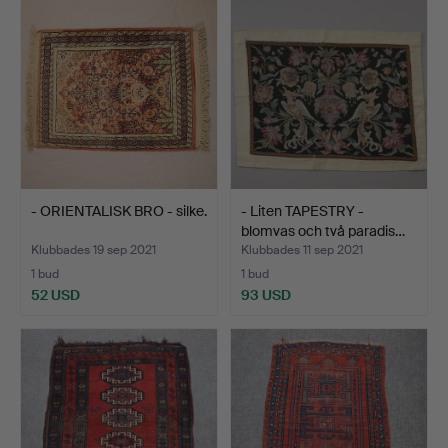
- ORIENTALISK BRO - silke.
- Liten TAPESTRY -
blomvas och två paradis…
Klubbades 19 sep 2021
Klubbades 11 sep 2021
1 bud
1 bud
52 USD
93 USD