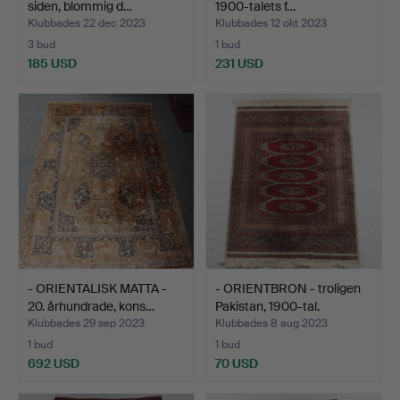
siden, blommig d…
1900-talets f…
Klubbades 22 dec 2023
Klubbades 12 okt 2023
3 bud
1 bud
185 USD
231 USD
- ORIENTALISK MATTA -
- ORIENTBRON - troligen
20. århundrade, kons…
Pakistan, 1900-tal.
Klubbades 29 sep 2023
Klubbades 8 aug 2023
1 bud
1 bud
692 USD
70 USD