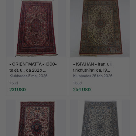
- ORIENTMATTA - 1900-
- ISFAHAN - Iran, ull,
talet, ull, ca 232 x …
finknutning, ca. 19…
Klubbades 5 maj 2026
Klubbades 26 feb 2026
1 bud
1 bud
231 USD
254 USD