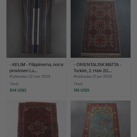
- KELIM - Filippinerna, norra
- ORIENTALISK MATTA -
provinsen Lu…
Turkiet, 2. Halv 20.…
Klubbades 22 mar 2024
Klubbades 21 jan 2024
1 bud
1 bud
104 USD
116 USD