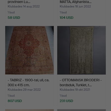
provinsen Lu…
MATTA, Afghanista…
Klubbades 14 aug 2022
Klubbades 18 jun 2022
1 bud
1 bud
58 USD
104 USD
- TABRIZ - 1900-tal, ull, ca.
- OTTOMANSK BRODERI -
300 x 415 cm.
bordsduk, Turkiet, t…
Klubbades 29 mar 2022
Klubbades 19 okt 2021
1 bud
1 bud
807 USD
231 USD