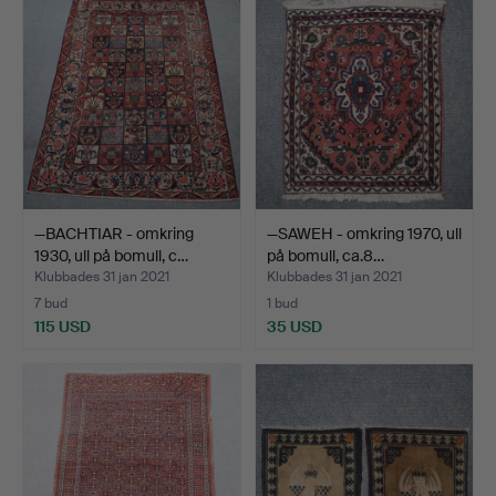
—BACHTIAR - omkring
—SAWEH - omkring 1970, ull
1930, ull på bomull, c…
på bomull, ca.8…
Klubbades 31 jan 2021
Klubbades 31 jan 2021
7 bud
1 bud
115 USD
35 USD