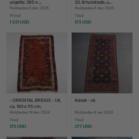
ungefär. 395 x …
20. århundrade, u…
Klubbades 8 dec 2025
Klubbades 8 dec 2025
14 bud
1 bud
1 331 USD
173 USD
- ORIENTAL BRIDGE - Ull,
Kasak - ull.
ca. 183 x 115 cm.
Klubbades 19 dec 2024
Klubbades 8 apr 2024
1 bud
1 bud
173 USD
277 USD