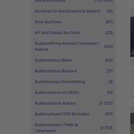
Alla auktionshus
(129 548)
Acreman St Auctioneers & Valuers
(18)
Arce Auctions
(87)
Art and Design Auctions
(23)
Auktionsfirma Kenneth Svensson i
(312)
Kalmar
Auktionshaus Blank
(69)
Auktionshaus Bossard
(21)
Auktionshaus Dannenberg
(3)
Auktionshaus von Brühl
(13)
Auktionshuset Kolonn
(5 952)
Auktionshuset STO Bohuslän
(311)
Auktionshuset Thelin &
(3 783)
Johansson