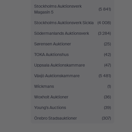
Stockholms Auktionsverk
(5 841)
Magasin 5
Stockholms Auktionsverk Sickla
(4 008)
Södermanlands Auktionsverk
(3 284)
Sørensen Auktioner
(25)
TOKA Auktionshus
(42)
Uppsala Auktionskammare
(47)
Växjö Auktionskammare
(5 481)
Wickmans
(1)
Woxholt Auktioner
(36)
Young's Auctions
(39)
Örebro Stadsauktioner
(307)