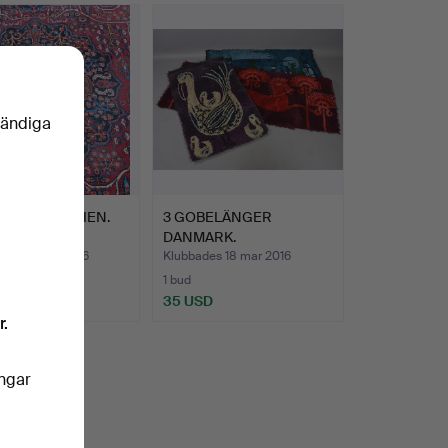
vändiga
MATTA PERSIEN.
3 GOBELÄNGER
DANMARK.
des 24 mar 2016
Klubbades 18 mar 2016
1 bud
USD
35 USD
r.
ingar