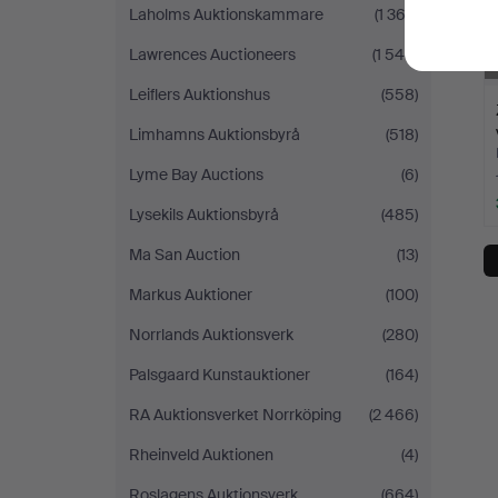
Laholms Auktionskammare
(1 363)
Lawrences Auctioneers
(1 545)
Leiflers Auktionshus
(558)
Limhamns Auktionsbyrå
(518)
Lyme Bay Auctions
(6)
Lysekils Auktionsbyrå
(485)
Ma San Auction
(13)
Markus Auktioner
(100)
Norrlands Auktionsverk
(280)
Palsgaard Kunstauktioner
(164)
RA Auktionsverket Norrköping
(2 466)
Rheinveld Auktionen
(4)
Roslagens Auktionsverk
(664)