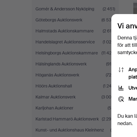
Gomér & Andersson Nyköping
(2 451)
Göteborgs Auktionsverk
(6 536)
Vi an
Halmstads Auktionskammare
(2 618)
Denna tj
Handelslagret Auktionsservice
(1 024)
för att t
samtycke
Helsingborgs Auktionskammare
(11 423)
Hälsinglands Auktionsverk
(915)
Anp
Höganäs Auktionsverk
(726)
pla
Höörs Auktionshall
(1 242)
Utv
Kalmar Auktionsverk
(3 004)
Mar
Karljohan Auktioner
(58)
Du kan l
Karlstad Hammarö Auktionsverk
(2 299)
nedan.
Kunst- und Auktionshaus Kleinhenz
(9)