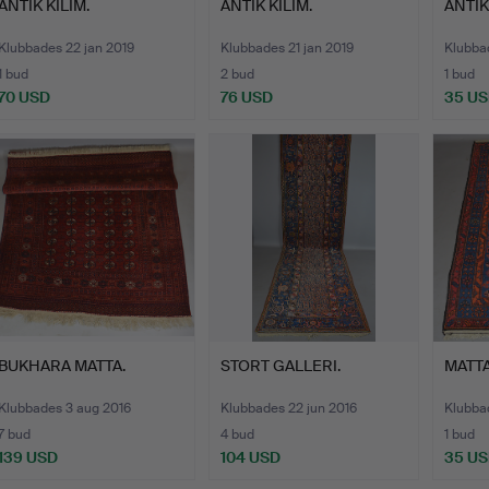
ANTIK KILIM.
ANTIK KILIM.
ANTIK
Klubbades 22 jan 2019
Klubbades 21 jan 2019
Klubba
1 bud
2 bud
1 bud
70 USD
76 USD
35 U
BUKHARA MATTA.
STORT GALLERI.
MATTA
Klubbades 3 aug 2016
Klubbades 22 jun 2016
Klubba
7 bud
4 bud
1 bud
139 USD
104 USD
35 U