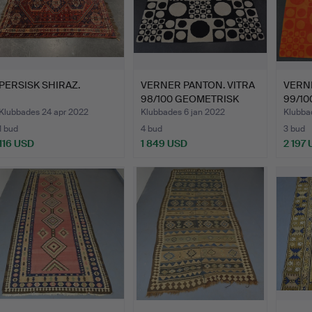
PERSISK SHIRAZ.
VERNER PANTON. VITRA
VERNE
98/100 GEOMETRISK
99/1
MAT…
MAT…
Klubbades 24 apr 2022
Klubbades 6 jan 2022
Klubbad
1 bud
4 bud
3 bud
116 USD
1 849 USD
2 197