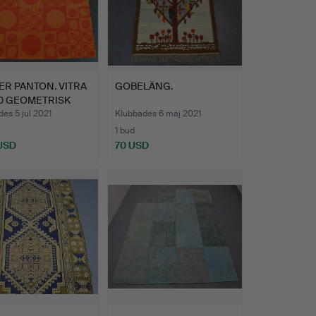
R PANTON. VITRA
GOBELÄNG.
00 GEOMETRISK
es 5 jul 2021
Klubbades 6 maj 2021
1 bud
 USD
70 USD