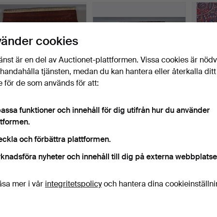
vänder cookies
änst är en del av Auctionet-plattformen. Vissa cookies är nöd
illhandahålla tjänsten, medan du kan hantera eller återkalla ditt
 för de som används för att:
BUKHARA MATTA.
2 MATTOR.
STOR 
assa funktioner och innehåll för dig utifrån hur du använder
ttformen.
Klubbades 8 apr 2016
Klubbades 8 apr 2016
Klubba
1 bud
1 bud
3 bud
eckla och förbättra plattformen.
116 USD
35 USD
256 
knadsföra nyheter och innehåll till dig på externa webbplatse
äsa mer i vår
integritetspolicy
och hantera dina cookieinställn