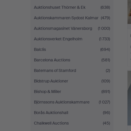
Auktionshuset Thörner & Ek
(638)
Auktionskammaren Sydost Kalmar
(479)
Auktionsmagasinet Vänersborg
(1 000)
Auktionsverket Engelholm
(1 733)
Balclis
(694)
Barcelona Auctions
(581)
Batemans of Stamford
(2)
Bidstrup Auktioner
(109)
Bishop & Miller
(891)
Björnssons Auktionskammare
(1 027)
Borås Auktionshall
(96)
Chalkwell Auctions
(45)