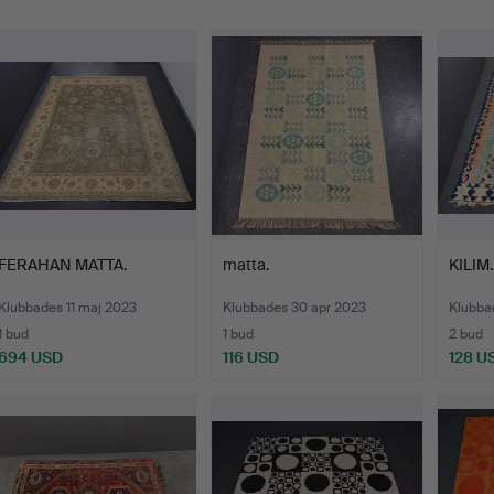
FERAHAN MATTA.
matta.
KILIM.
Klubbades 11 maj 2023
Klubbades 30 apr 2023
Klubbad
1 bud
1 bud
2 bud
694 USD
116 USD
128 U