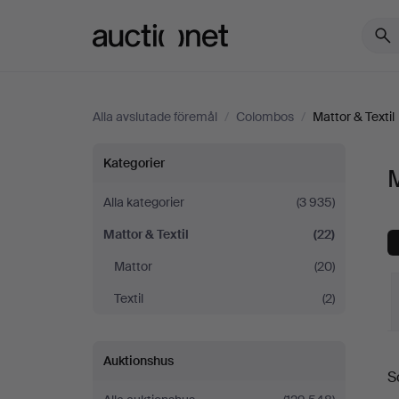
Auctionet.com
Alla avslutade föremål
/
Colombos
/
Mattor & Textil
Mattor
Kategorier
M
&
Alla kategorier
(3 935)
Mattor & Textil
(22)
Textil
Mattor
(20)
på
Textil
(2)
Colombos
S
Auktionshus
S