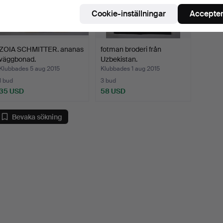
Cookie-inställningar
Accepter
ZOIA SCHMITTER. ananas
fotman broderi från
väggbonad.
Uzbekistan.
Klubbades 5 aug 2015
Klubbades 1 aug 2015
1 bud
3 bud
35 USD
58 USD
Bevaka sökning