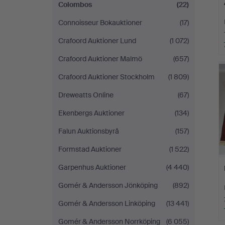
Colombos
(22)
Connoisseur Bokauktioner
(17)
Crafoord Auktioner Lund
(1 072)
Crafoord Auktioner Malmö
(657)
Crafoord Auktioner Stockholm
(1 809)
Dreweatts Online
(67)
Ekenbergs Auktioner
(134)
Falun Auktionsbyrå
(157)
Formstad Auktioner
(1 522)
Garpenhus Auktioner
(4 440)
Gomér & Andersson Jönköping
(892)
Gomér & Andersson Linköping
(13 441)
Gomér & Andersson Norrköping
(6 055)