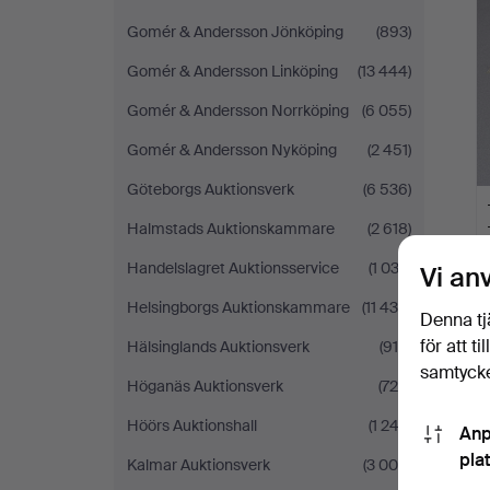
Gomér & Andersson Jönköping
(893)
Gomér & Andersson Linköping
(13 444)
Gomér & Andersson Norrköping
(6 055)
Gomér & Andersson Nyköping
(2 451)
Göteborgs Auktionsverk
(6 536)
Halmstads Auktionskammare
(2 618)
Handelslagret Auktionsservice
(1 033)
Vi an
Helsingborgs Auktionskammare
(11 430)
Denna tj
för att t
Hälsinglands Auktionsverk
(915)
samtycke
Höganäs Auktionsverk
(726)
Höörs Auktionshall
(1 243)
Anp
pla
Kalmar Auktionsverk
(3 004)