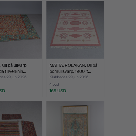
 Ull på ullvarp.
MATTA, RÖLAKAN. Ull på
a tillverknin…
bomullsvarp. 1900-t…
des 29 jun 2026
Klubbades 29 jun 2026
4 bud
USD
169 USD