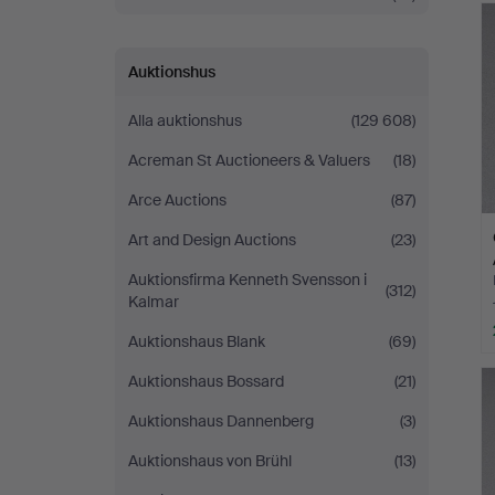
Auktionshus
Alla auktionshus
(129 608)
Acreman St Auctioneers & Valuers
(18)
Arce Auctions
(87)
Art and Design Auctions
(23)
Auktionsfirma Kenneth Svensson i
(312)
Kalmar
Auktionshaus Blank
(69)
Auktionshaus Bossard
(21)
Auktionshaus Dannenberg
(3)
Auktionshaus von Brühl
(13)