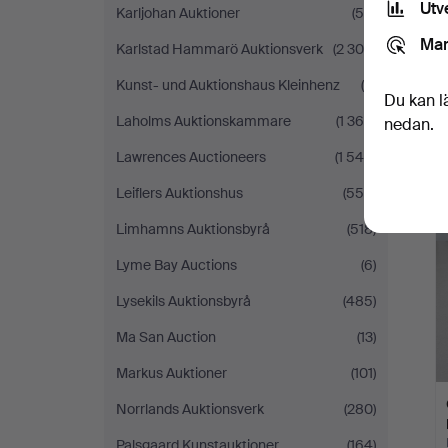
Utv
Karljohan Auktioner
(59)
Mar
Karlstad Hammarö Auktionsverk
(2 300)
Kunst- und Auktionshaus Kleinhenz
(9)
Du kan l
Laholms Auktionskammare
(1 364)
nedan.
Lawrences Auctioneers
(1 546)
Leiflers Auktionshus
(558)
Limhamns Auktionsbyrå
(518)
Lyme Bay Auctions
(6)
Lysekils Auktionsbyrå
(485)
Ma San Auction
(13)
Markus Auktioner
(101)
Norrlands Auktionsverk
(280)
Palsgaard Kunstauktioner
(164)