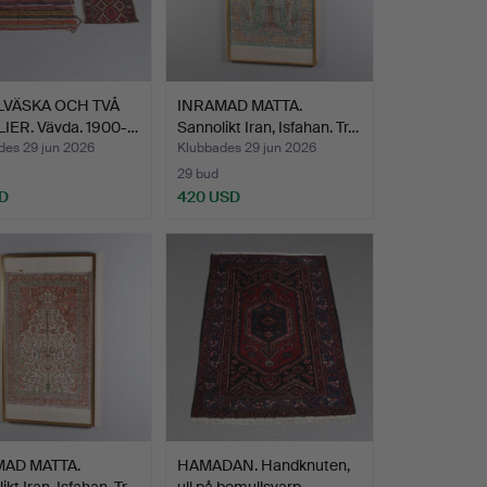
LVÄSKA OCH TVÅ
INRAMAD MATTA.
LIER. Vävda. 1900-…
Sannolikt Iran, Isfahan. Tr…
des 29 jun 2026
Klubbades 29 jun 2026
29 bud
D
420 USD
AD MATTA.
HAMADAN. Handknuten,
ikt Iran, Isfahan. Tr…
ull på bomullsvarp.