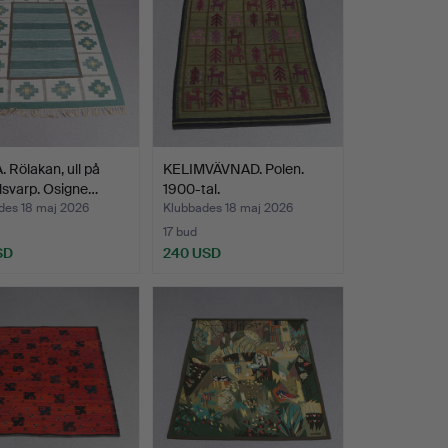
 Rölakan, ull på
KELIMVÄVNAD. Polen.
lsvarp. Osigne…
1900-tal.
des 18 maj 2026
Klubbades 18 maj 2026
17 bud
SD
240 USD