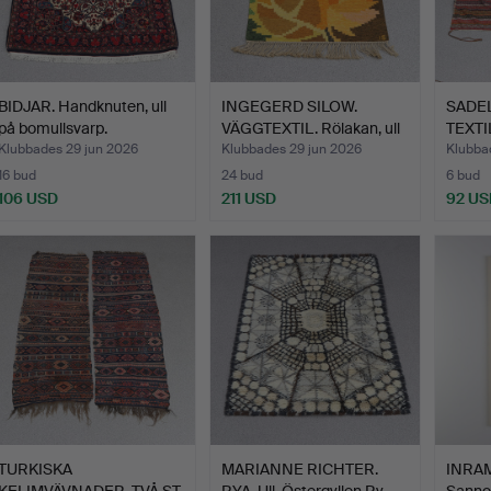
BIDJAR. Handknuten, ull
INGEGERD SILOW.
SADE
på bomullsvarp.
VÄGGTEXTIL. Rölakan, ull
TEXTI
p…
Klubbades 29 jun 2026
Klubbades 29 jun 2026
Klubba
16 bud
24 bud
6 bud
106 USD
211 USD
92 US
TURKISKA
MARIANNE RICHTER.
INRAM
KELIMVÄVNADER, TVÅ ST.
RYA. Ull. Östergyllen Ry…
Sannol