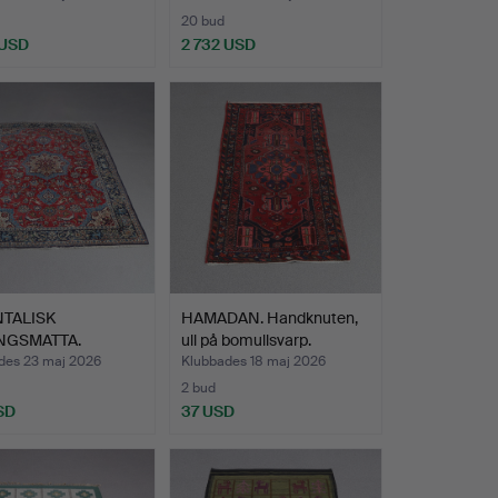
20 bud
 USD
2 732 USD
Utvalt
föremål
NTALISK
HAMADAN. Handknuten,
NGSMATTA.
ull på bomullsvarp.
uten, ull …
des 23 maj 2026
Klubbades 18 maj 2026
2 bud
SD
37 USD