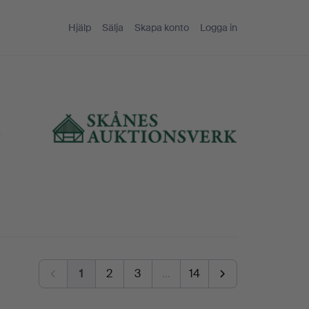
Hjälp
Sälja
Skapa konto
Logga in
k
1
2
3
…
14