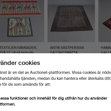
TEXTILIER/VÄVNADER,
ANTIK VÄSTPERSISK
HAMA
TVÅ ST. Ull på bomulls…
SALONGSMATTA.
GALLE
Handknuten…
Handkn
Klubbades 12 jun 2026
Klubbades 1 jun 2026
Klubba
vänder cookies
14 bud
2 bud
18 bud
116 USD
158 USD
137 U
änst är en del av Auctionet-plattformen. Vissa cookies är nöd
illhandahålla tjänsten, medan du kan hantera eller återkalla ditt
 för de som används för att:
assa funktioner och innehåll för dig utifrån hur du använder
ttformen.