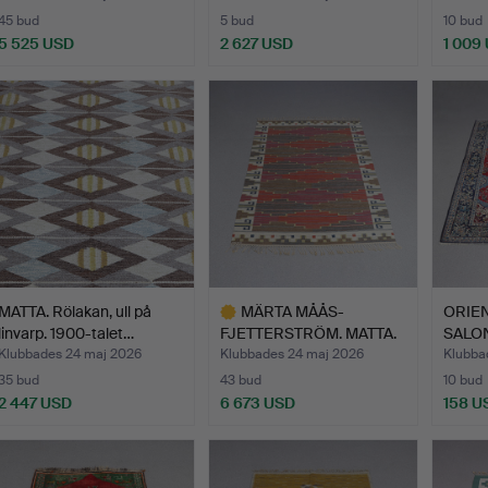
45 bud
5 bud
10 bud
5 525 USD
2 627 USD
1 009
Utvalt
föremål
MATTA. Rölakan, ull på
MÄRTA MÅÅS-
ORIE
linvarp. 1900-talet…
FJETTERSTRÖM. MATTA.
SALO
Rölakan. U…
Handkn
Klubbades 24 maj 2026
Klubbades 24 maj 2026
Klubba
35 bud
43 bud
10 bud
2 447 USD
6 673 USD
158 U
Utvalt
föremål