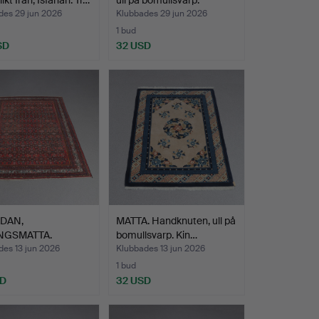
des 29 jun 2026
Klubbades 29 jun 2026
1 bud
SD
32 USD
DAN,
MATTA. Handknuten, ull på
NGSMATTA.
bomullsvarp. Kin…
uten, ull på …
des 13 jun 2026
Klubbades 13 jun 2026
1 bud
SD
32 USD