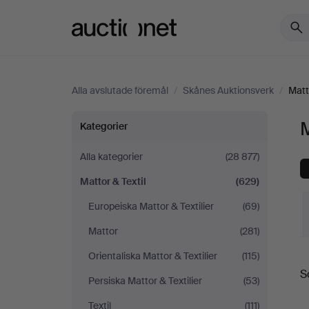
Auctionet.com
Alla avslutade föremål
/
Skånes Auktionsverk
/
Matt
Mattor
M
Kategorier
&
Alla kategorier
(28 877)
Mattor & Textil
(629)
Textil
Europeiska Mattor & Textilier
(69)
på
Mattor
(281)
Skånes
S
Orientaliska Mattor & Textilier
(115)
S
Persiska Mattor & Textilier
(53)
Auktionsverk
Textil
(111)