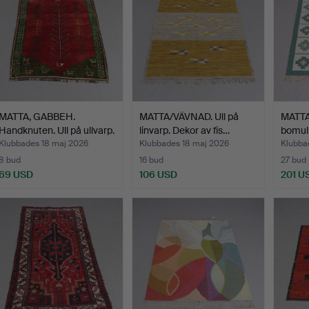
MATTA, GABBEH.
MATTA/VÄVNAD. Ull på
MATTA.
Handknuten. Ull på ullvarp.
linvarp. Dekor av fis…
bomul
Klubbades 18 maj 2026
Klubbades 18 maj 2026
Klubba
8 bud
16 bud
27 bud
69 USD
106 USD
201 U