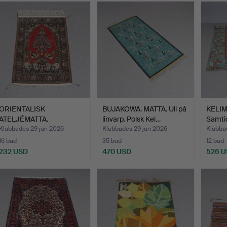
ORIENTALISK
BUJAKOWA. MATTA. Ull på
KELIM.
ATELJÉMATTA.
linvarp. Polsk Kel…
Samtid
Handknuten, silke…
Klubbades 29 jun 2026
Klubbades 29 jun 2026
Klubba
16 bud
35 bud
12 bud
232 USD
470 USD
526 