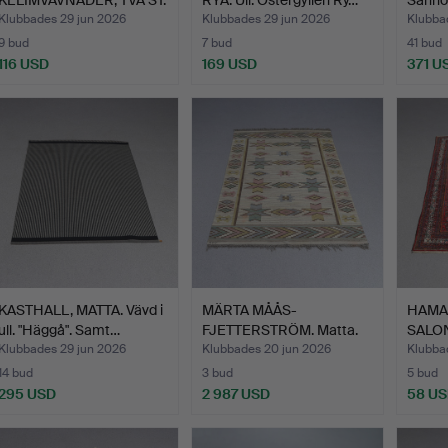
Ull på ull…
Klubbades 29 jun 2026
Klubbades 29 jun 2026
Klubba
9 bud
7 bud
41 bud
116 USD
169 USD
371 U
KASTHALL, MATTA. Vävd i
MÄRTA MÅÅS-
HAMA
ull. "Häggå". Samt…
FJETTERSTRÖM. Matta.
SALO
Rölakan. U…
Handkn
Klubbades 29 jun 2026
Klubbades 20 jun 2026
Klubba
14 bud
3 bud
5 bud
295 USD
2 987 USD
58 U