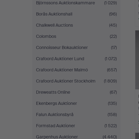
Björnssons Auktionskammare
(1 029)
Borås Auktionshall
(96)
Chalkwell Auctions
(45)
Colombos
(22)
Connoisseur Bokauktioner
(17)
Crafoord Auktioner Lund
(1 072)
Crafoord Auktioner Malmö
(657)
Crafoord Auktioner Stockholm
(1 809)
Dreweatts Online
(67)
Ekenbergs Auktioner
(135)
Falun Auktionsbyrå
(158)
Formstad Auktioner
(1 522)
Garpenhus Auktioner
(4 440)