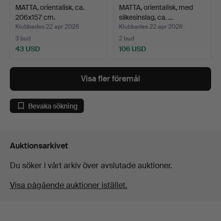
MATTA, orientalisk, ca.
MATTA, orientalisk, med
206x157 cm.
silkesinslag, ca. …
Klubbades 22 apr 2026
Klubbades 22 apr 2026
3 bud
2 bud
43 USD
106 USD
Visa fler föremål
Bevaka sökning
Auktionsarkivet
Du söker i vårt arkiv över avslutade auktioner.
Visa pågående auktioner istället.