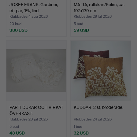
JOSEF FRANK. Gardiner,
MATTA, röllakan/Kelim, ca.
ett par, "Ek, lind …
197x139 cm.
Klubbades 4 aug 2026
Klubbades 29 jul 2026
20 bud
5 bud
380 USD
59 USD
PARTI DUKAR OCH VIRKAT
KUDDAR, 2 st, broderade.
ÖVERKAST.
Klubbades 28 jul 2026
Klubbades 24 jul 2026
5 bud
1 bud
48 USD
32 USD