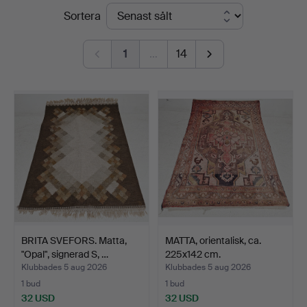
Slutpriser
Sortera
Thörner
&
1
…
14
Ek
BRITA SVEFORS. Matta,
MATTA, orientalisk, ca.
"Opal", signerad S, …
225x142 cm.
Klubbades 5 aug 2026
Klubbades 5 aug 2026
1 bud
1 bud
32 USD
32 USD