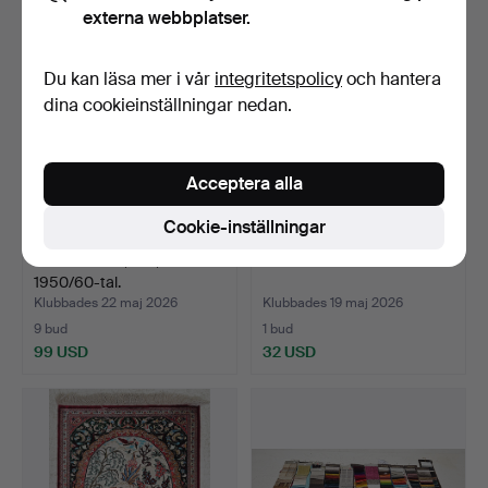
externa webbplatser.
Du kan läsa mer i vår
integritetspolicy
och hantera
dina cookieinställningar nedan.
Acceptera alla
Cookie-inställningar
RYAMATTOR, 3 st,
PARTI TYGPROVER.
1950/60-tal.
Klubbades 22 maj 2026
Klubbades 19 maj 2026
9 bud
1 bud
99 USD
32 USD