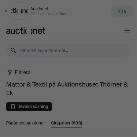
Auctionet
Visa
Stäng
Finns på Google Play
Auctionet.com
Filtrera
Mattor
Mattor & Textil på Auktionshuset Thörner &
&
Ek
Textil
Bevaka sökning
på
Pågående auktioner
Slutpriser
(638)
Auktionshuset