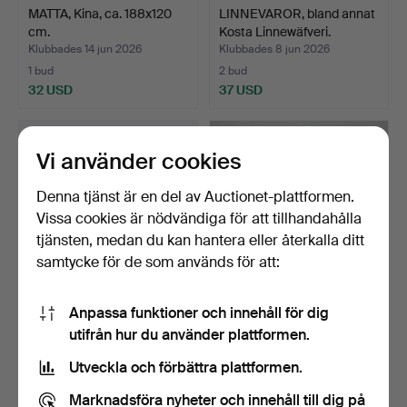
MATTA, Kina, ca. 188x120
LINNEVAROR, bland annat
cm.
Kosta Linnewäfveri.
Klubbades 14 jun 2026
Klubbades 8 jun 2026
1 bud
2 bud
32 USD
37 USD
Vi använder cookies
Denna tjänst är en del av Auctionet-plattformen.
Vissa cookies är nödvändiga för att tillhandahålla
tjänsten, medan du kan hantera eller återkalla ditt
samtycke för de som används för att:
Anpassa funktioner och innehåll för dig
MATTA, Kina, ca. 274x183
ANNA-JOHANNA
utifrån hur du använder plattformen.
cm.
ÅNGSTRÖM. Matta,
röllakan, si…
Klubbades 4 jun 2026
Klubbades 29 maj 2026
Utveckla och förbättra plattformen.
2 bud
7 bud
37 USD
53 USD
Marknadsföra nyheter och innehåll till dig på