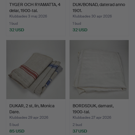
TYGER OCH RYAMATTA, 4
DUK/BONAD, daterad anno
delar, 1900-tal.
1901.
Klubbades 3 maj 2026
Klubbades 30 apr 2026
1 bud
1 bud
32 USD
32 USD
DUKAR, 2 st, lin, Monica
BORDSDUK, damast,
Dare.
1900-tal.
Klubbades 29 apr 2026
Klubbades 27 apr 2026
5 bud
2 bud
85 USD
37 USD