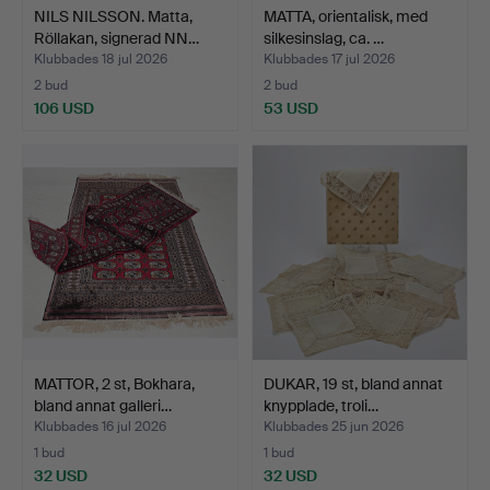
NILS NILSSON. Matta,
MATTA, orientalisk, med
Röllakan, signerad NN…
silkesinslag, ca. …
Klubbades 18 jul 2026
Klubbades 17 jul 2026
2 bud
2 bud
106 USD
53 USD
MATTOR, 2 st, Bokhara,
DUKAR, 19 st, bland annat
bland annat galleri…
knypplade, troli…
Klubbades 16 jul 2026
Klubbades 25 jun 2026
1 bud
1 bud
32 USD
32 USD