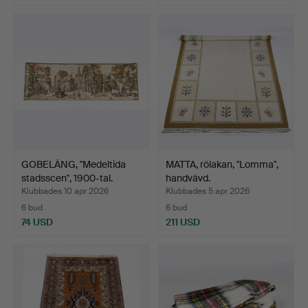
GOBELÄNG, "Medeltida
MATTA, rölakan, "Lomma",
stadsscen", 1900-tal.
handvävd.
Klubbades 10 apr 2026
Klubbades 5 apr 2026
6 bud
6 bud
74 USD
211 USD