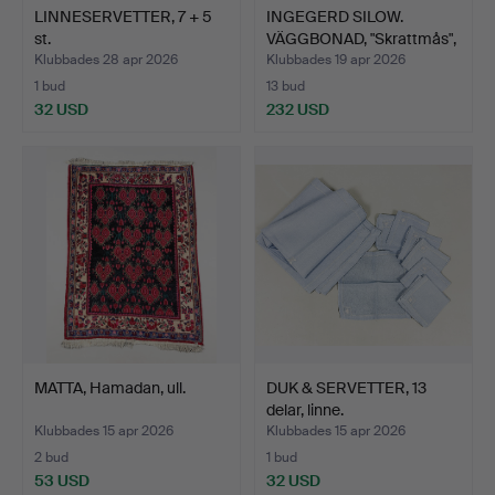
LINNESERVETTER, 7 + 5
INGEGERD SILOW.
st.
VÄGGBONAD, "Skrattmås",
Ax…
Klubbades 28 apr 2026
Klubbades 19 apr 2026
1 bud
13 bud
32 USD
232 USD
MATTA, Hamadan, ull.
DUK & SERVETTER, 13
delar, linne.
Klubbades 15 apr 2026
Klubbades 15 apr 2026
2 bud
1 bud
53 USD
32 USD