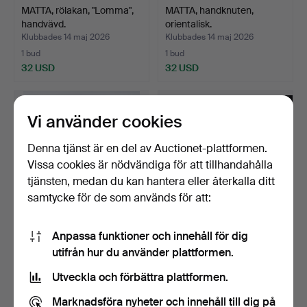
MATTA, rölakan, "Lomma",
MATTA, handknuten,
handvävd.
orientalisk.
Klubbades 14 maj 2026
Klubbades 14 maj 2026
1 bud
1 bud
32 USD
32 USD
Vi använder cookies
Denna tjänst är en del av Auctionet-plattformen.
Vissa cookies är nödvändiga för att tillhandahålla
tjänsten, medan du kan hantera eller återkalla ditt
samtycke för de som används för att:
Anpassa funktioner och innehåll för dig
RÖLLAKANSMATTA,
GUNILLA LAGERHEM
utifrån hur du använder plattformen.
signerad ILS, Ilsalestalon…
ULLBERG. MATTA, "Stubb
10…
Klubbades 11 maj 2026
Klubbades 9 maj 2026
Utveckla och förbättra plattformen.
7 bud
7 bud
58 USD
274 USD
Marknadsföra nyheter och innehåll till dig på