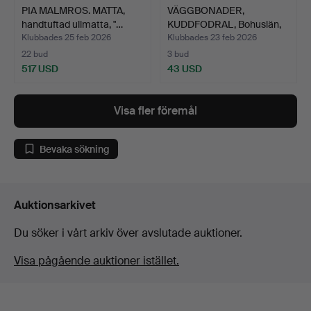
PIA MALMROS. MATTA,
VÄGGBONADER,
handtuftad ullmatta, "…
KUDDFODRAL, Bohuslän,
1900-ta…
Klubbades 25 feb 2026
Klubbades 23 feb 2026
22 bud
3 bud
517 USD
43 USD
Visa fler föremål
Bevaka sökning
Auktionsarkivet
Du söker i vårt arkiv över avslutade auktioner.
Visa pågående auktioner istället.