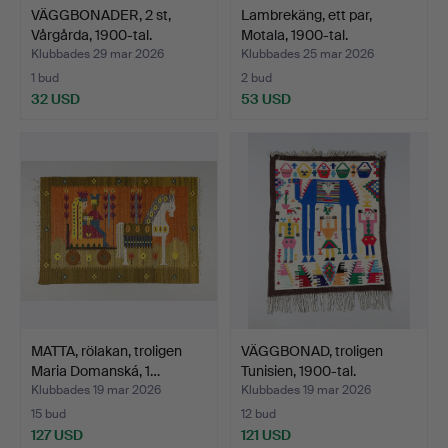
VÄGGBONADER, 2 st,
Lambrekäng, ett par,
Vårgårda, 1900-tal.
Motala, 1900-tal.
Klubbades 29 mar 2026
Klubbades 25 mar 2026
1 bud
2 bud
32 USD
53 USD
MATTA, rölakan, troligen
VÄGGBONAD, troligen
Maria Domanská, 1…
Tunisien, 1900-tal.
Klubbades 19 mar 2026
Klubbades 19 mar 2026
15 bud
12 bud
127 USD
121 USD