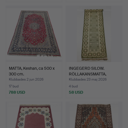
MATTA, Keshan, ca 500 x
INGEGERD SILOW.
300 cm.
RÖLLAKANSMATTA,
gallerimod…
Klubbades 2 jun 2026
Klubbades 23 maj 2026
17 bud
4 bud
788 USD
58 USD