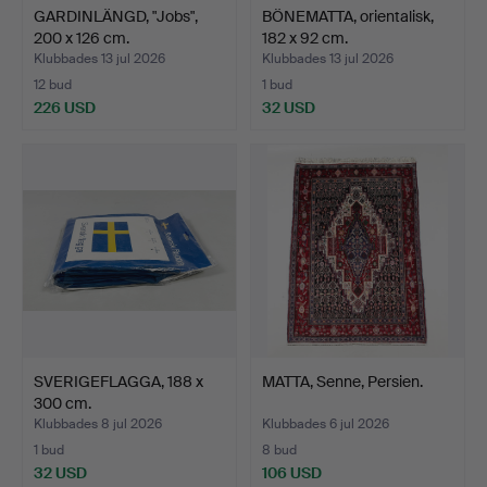
GARDINLÄNGD, "Jobs",
BÖNEMATTA, orientalisk,
200 x 126 cm.
182 x 92 cm.
Klubbades 13 jul 2026
Klubbades 13 jul 2026
12 bud
1 bud
226 USD
32 USD
SVERIGEFLAGGA, 188 x
MATTA, Senne, Persien.
300 cm.
Klubbades 8 jul 2026
Klubbades 6 jul 2026
1 bud
8 bud
32 USD
106 USD