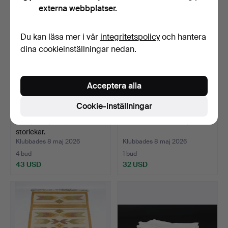
externa webbplatser.
Du kan läsa mer i vår
integritetspolicy
och hantera
dina cookieinställningar nedan.
Acceptera alla
Cookie-inställningar
DUK, linne, 8 st, olika
DUK & SERVETTER, 7 delar.
storlekar.
Klubbades 8 maj 2026
Klubbades 8 maj 2026
4 bud
1 bud
43 USD
32 USD