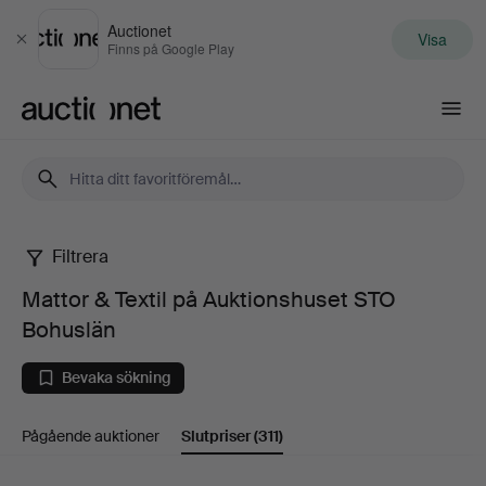
Auctionet
Visa
Stäng
Finns på Google Play
Auctionet.com
Filtrera
Mattor
Mattor & Textil på Auktionshuset STO
&
Bohuslän
Textil
Bevaka sökning
på
Pågående auktioner
Slutpriser
(311)
Auktionshuset