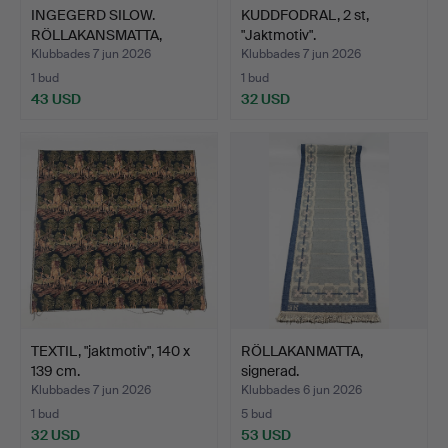
INGEGERD SILOW.
KUDDFODRAL, 2 st,
RÖLLAKANSMATTA,
"Jaktmotiv".
signerad I…
Klubbades 7 jun 2026
Klubbades 7 jun 2026
1 bud
1 bud
43 USD
32 USD
TEXTIL, "jaktmotiv", 140 x
RÖLLAKANMATTA,
139 cm.
signerad.
Klubbades 7 jun 2026
Klubbades 6 jun 2026
1 bud
5 bud
32 USD
53 USD