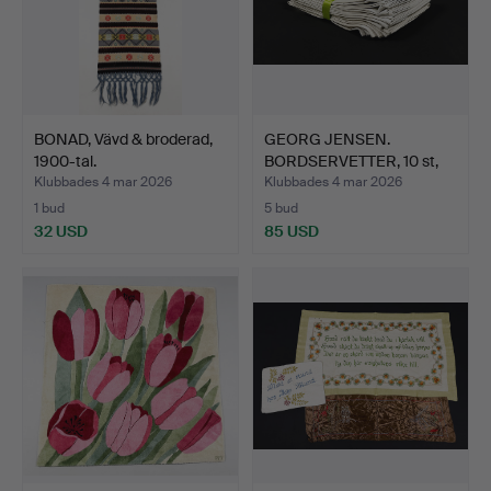
BONAD, Vävd & broderad,
GEORG JENSEN.
1900-tal.
BORDSERVETTER, 10 st,
bomull…
Klubbades 4 mar 2026
Klubbades 4 mar 2026
1 bud
5 bud
32 USD
85 USD