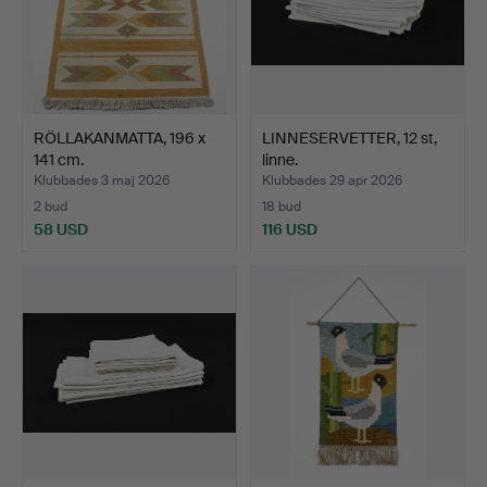
RÖLLAKANMATTA, 196 x
LINNESERVETTER, 12 st,
141 cm.
linne.
Klubbades 3 maj 2026
Klubbades 29 apr 2026
2 bud
18 bud
58 USD
116 USD