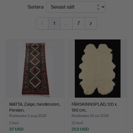
Slutpriser
Sortera
STO
Bohuslän
1
…
7
MATTA, Zaige, handknuten,
FÅRSKINNSPLÄD, 120 x
Persien.
190 cm.
Klubbades 2 aug 2026
Klubbades 30 jul 2026
2 bud
22 bud
37 USD
253 USD