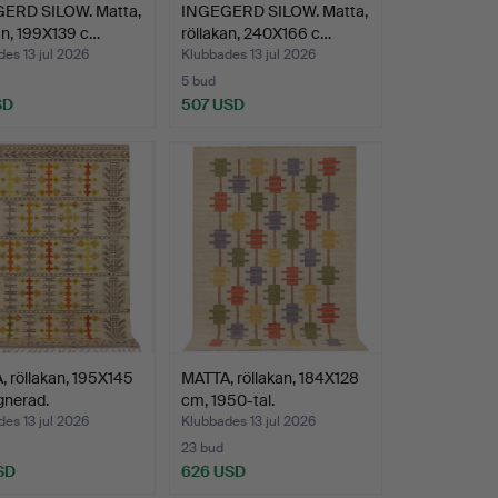
ERD SILOW. Matta,
INGEGERD SILOW. Matta,
an, 199X139 c…
röllakan, 240X166 c…
es 13 jul 2026
Klubbades 13 jul 2026
5 bud
SD
507 USD
 röllakan, 195X145
MATTA, röllakan, 184X128
gnerad.
cm, 1950-tal.
es 13 jul 2026
Klubbades 13 jul 2026
23 bud
SD
626 USD