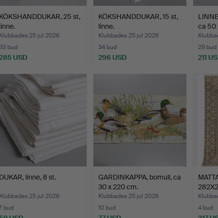
KÖKSHANDDUKAR, 25 st,
KÖKSHANDDUKAR, 15 st,
LINNE
linne.
linne.
ca 50 
Klubbades 25 jul 2026
Klubbades 25 jul 2026
Klubbad
33 bud
34 bud
29 bud
285 USD
296 USD
211 U
DUKAR, linne, 8 st.
GARDINKAPPA, bomull, ca
MATTA,
30 x 220 cm.
282X2
Klubbades 25 jul 2026
Klubbades 25 jul 2026
Klubbad
7 bud
10 bud
4 bud
59 USD
77 USD
317 U