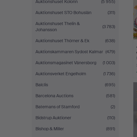
Auktionshuset Kolonn
(5 955)
Auktionshuset STO Bohuslän
(311)
Auktionshuset Thelin &
(3 783)
Johansson
Auktionshuset Thörner & Ek
(638)
Auktionskammaren Sydost Kalmar
(479)
Auktionsmagasinet Vänersborg
(1 003)
Auktionsverket Engelholm
(1 736)
Balclis
(695)
Barcelona Auctions
(581)
Batemans of Stamford
(2)
Bidstrup Auktioner
(110)
Bishop & Miller
(891)