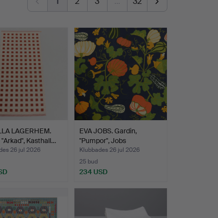
1
2
3
…
32
LLA LAGERHEM.
EVA JOBS. Gardin,
 "Arkad", Kasthall…
"Pumpor", Jobs
Handtryck…
es 26 jul 2026
Klubbades 26 jul 2026
25 bud
SD
234 USD