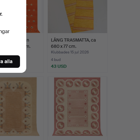
r.
ingar
, Kelim Afghan
LÅNG TRASMATTA, ca
n, 238X175 cm.
680 x 77 cm.
es 21 jul 2026
Klubbades 15 jul 2026
4 bud
a alla
USD
43 USD