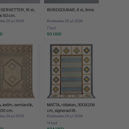
SERVETTER, 16 st,
BORDSDUKAR, 6 st, linne.
x 50 cm.
es 25 jul 2026
Klubbades 25 jul 2026
7 bud
SD
55 USD
 kelim, semiantik,
MATTA, röllakan, 300X206
00 cm.
cm, signerad IR.
es 24 jul 2026
Klubbades 24 jul 2026
14 bud
SD
834 USD