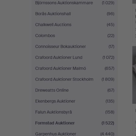
Björnssons Auktionskammare
(1 029)
Borås Auktionshall
(96)
Chalkwell Auctions
(45)
Colombos
(22)
Connoisseur Bokauktioner
(17)
Crafoord Auktioner Lund
(1 072)
Crafoord Auktioner Malmö
(657)
Crafoord Auktioner Stockholm
(1 809)
Dreweatts Online
(67)
Ekenbergs Auktioner
(135)
Falun Auktionsbyrå
(158)
Formstad Auktioner
(1 522)
Garpenhus Auktioner
(4 440)