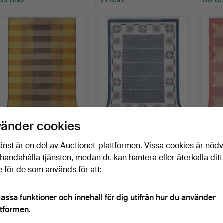
MATTA, röllakan
MATTA, röllakan, 200X140
MATTA,
vänder cookies
(dubbelsidig), 309X196 cm.
cm.
cm.
Klubbades 24 jul 2026
Klubbades 24 jul 2026
Klubbad
änst är en del av Auctionet-plattformen. Vissa cookies är nöd
10 bud
13 bud
8 bud
illhandahålla tjänsten, medan du kan hantera eller återkalla ditt
633 USD
211 USD
844 
 för de som används för att:
assa funktioner och innehåll för dig utifrån hur du använder
ttformen.