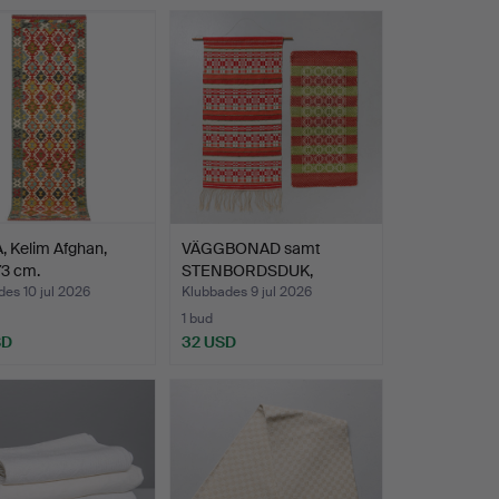
 Kelim Afghan,
VÄGGBONAD samt
3 cm.
STENBORDSDUK,
allmoge.
es 10 jul 2026
Klubbades 9 jul 2026
1 bud
SD
32 USD