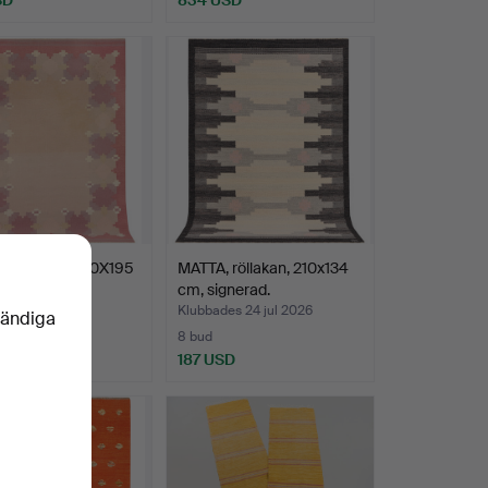
 röllakan, 290X195
MATTA, röllakan, 210x134
cm, signerad.
es 24 jul 2026
Klubbades 24 jul 2026
vändiga
8 bud
USD
187 USD