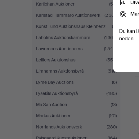
Utv
Karljohan Auktioner
(59)
Mar
Karlstad Hammarö Auktionsverk
(2 301)
Kunst- und Auktionshaus Kleinhenz
(9)
Du kan l
Laholms Auktionskammare
(1 364)
nedan.
Lawrences Auctioneers
(1 546)
Leiflers Auktionshus
(558)
Limhamns Auktionsbyrå
(518)
Lyme Bay Auctions
(6)
Lysekils Auktionsbyrå
(485)
Ma San Auction
(13)
Markus Auktioner
(101)
Norrlands Auktionsverk
(280)
Palsgaard Kunstauktioner
(164)