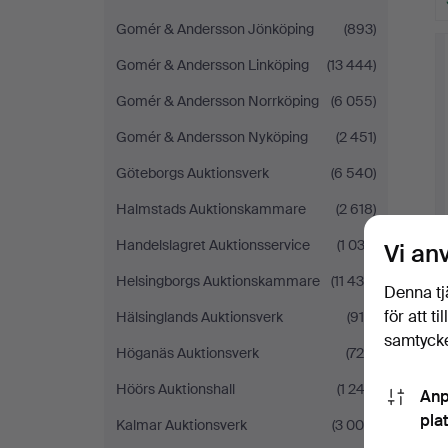
Gomér & Andersson Jönköping
(893)
Gomér & Andersson Linköping
(13 444)
Gomér & Andersson Norrköping
(6 055)
Gomér & Andersson Nyköping
(2 451)
Göteborgs Auktionsverk
(6 540)
Halmstads Auktionskammare
(2 618)
Handelslagret Auktionsservice
(1 033)
Vi an
Helsingborgs Auktionskammare
(11 430)
Denna tj
för att t
Hälsinglands Auktionsverk
(915)
samtycke
Höganäs Auktionsverk
(726)
Höörs Auktionshall
(1 243)
Anp
pla
Kalmar Auktionsverk
(3 004)