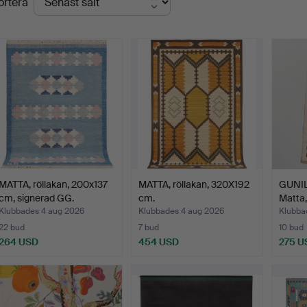
ortera
MATTA, röllakan, 200x137
MATTA, röllakan, 320X192
GUNI
cm, signerad GG.
cm.
Matta,
Klubbades 4 aug 2026
Klubbades 4 aug 2026
Klubbad
22 bud
7 bud
10 bud
264 USD
454 USD
275 U