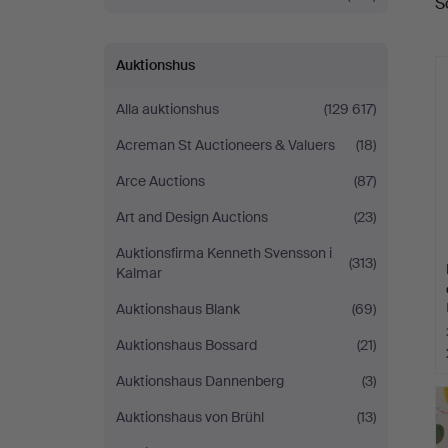
S
Auktionshus
Alla auktionshus
(129 617)
Acreman St Auctioneers & Valuers
(18)
Arce Auctions
(87)
Art and Design Auctions
(23)
Auktionsfirma Kenneth Svensson i
(313)
Kalmar
Auktionshaus Blank
(69)
Auktionshaus Bossard
(21)
Auktionshaus Dannenberg
(3)
Auktionshaus von Brühl
(13)