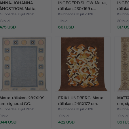
ANNA-JOHANNA
INGEGERD SILOW. Matta,
INGEG
ÅNGSTRÖM. Matta,
röllakan, 230x169 c…
röllak
röllakan, 23…
Klubbades 13 jul 2026
Klubbades 13 jul 2026
Klubbad
13 bud
11 bud
30 bud
475 USD
601 USD
317 U
Matta, röllakan, 282X199
ERIK LUNDBERG. Matta,
MATTA,
cm, signerad GG.
röllakan, 245X172 cm.
cm, si
Klubbades 13 jul 2026
Klubbades 13 jul 2026
Klubbad
9 bud
10 bud
10 bud
844 USD
422 USD
391 U