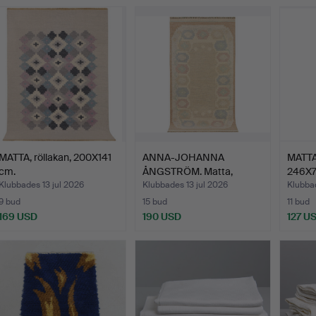
MATTA, röllakan, 200X141
ANNA-JOHANNA
MATTA,
cm.
ÅNGSTRÖM. Matta,
246X7
röllakan, 17…
Klubbades 13 jul 2026
Klubbades 13 jul 2026
Klubbad
9 bud
15 bud
11 bud
169 USD
190 USD
127 U