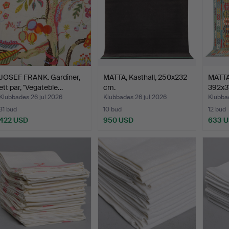
JOSEF FRANK. Gardiner,
MATTA, Kasthall, 250x232
MATTA,
ett par, "Vegateble…
cm.
392x3
Klubbades 26 jul 2026
Klubbades 26 jul 2026
Klubbad
31 bud
10 bud
12 bud
422 USD
950 USD
633 