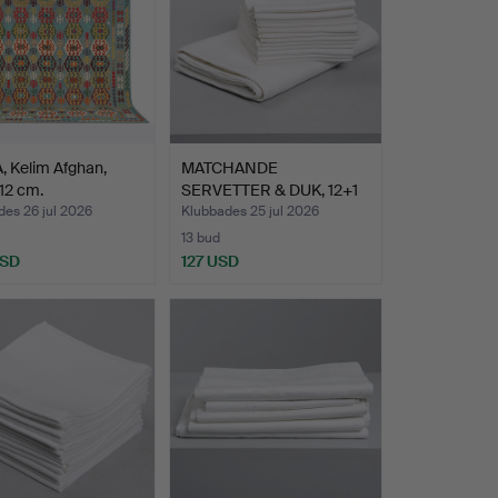
 Kelim Afghan,
MATCHANDE
12 cm.
SERVETTER & DUK, 12+1
delar, lin…
es 26 jul 2026
Klubbades 25 jul 2026
13 bud
USD
127 USD