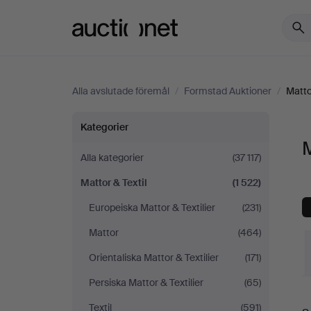
Auctionet.com
Alla avslutade föremål
/
Formstad Auktioner
/
Matto
Mattor
Kategorier
M
&
Alla kategorier
(37 117)
Mattor & Textil
(1 522)
Textil
Europeiska Mattor & Textilier
(231)
på
Mattor
(464)
Formstad
Orientaliska Mattor & Textilier
(171)
Persiska Mattor & Textilier
(65)
Auktioner
S
Textil
(591)