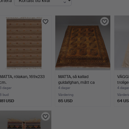
ortera
uktioner
MATTA, rölakan, 169x233
MATTA, så kallad
VÄGGB
cm.
guldafghan, mått ca
trolig
305x2…
3 dagar
4 dagar
4 daga
8 bud
Värdering
Värderi
181 USD
85 USD
64 U