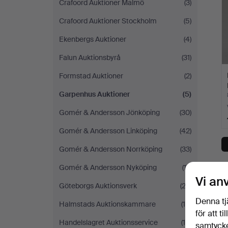
Crafoord Auktioner Malmö
(3)
Crafoord Auktioner Stockholm
(5)
Ekenbergs Auktioner
(4)
Falun Auktionsbyrå
(31)
Formstad Auktioner
(2)
Garpenhus Auktioner
(5)
Gomér & Andersson Jönköping
(30)
Gomér & Andersson Linköping
(42)
Gomér & Andersson Norrköping
(33)
D
Gomér & Andersson Nyköping
(17)
Vi an
Göteborgs Auktionsverk
(23)
Denna tj
Halmstads Auktionskammare
(15)
för att t
Handelslagret Auktionsservice
(19)
samtycke