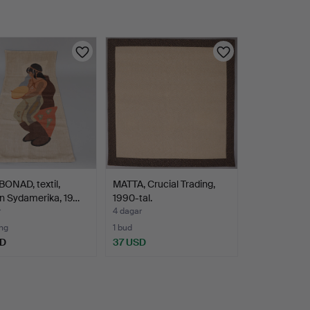
ONAD, textil,
MATTA, Crucial Trading,
en Sydamerika, 19…
1990-tal.
r
4 dagar
ng
1 bud
SD
37 USD