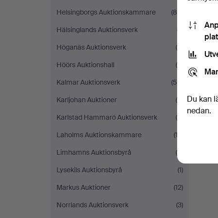
Helsingborgs Auktionskammare
(88)
Anp
Hälsinglands Auktionsverk
(7)
pla
Höganäs Auktionsverk
(9)
Utv
Höörs Auktionshall
(4)
Mar
Kalmar Auktionsverk
(55)
Du kan l
Karljohan Auktioner
(8)
nedan.
Karlstad Hammarö Auktionsverk
(8)
Laholms Auktionskammare
(12)
Limhamns Auktionsbyrå
(8)
Lysekils Auktionsbyrå
(1)
Markus Auktioner
(12)
Norrlands Auktionsverk
(3)