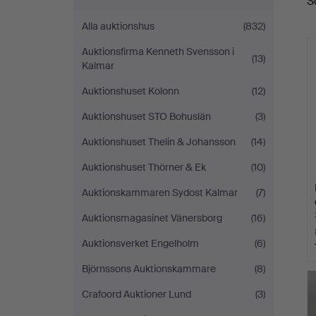
S
a
Alla auktionshus
(832)
Auktionsfirma Kenneth Svensson i
(13)
Kalmar
Auktionshuset Kolonn
(12)
Auktionshuset STO Bohuslän
(3)
Auktionshuset Thelin & Johansson
(14)
Auktionshuset Thörner & Ek
(10)
Auktionskammaren Sydost Kalmar
(7)
Auktionsmagasinet Vänersborg
(16)
Auktionsverket Engelholm
(6)
Björnssons Auktionskammare
(8)
Crafoord Auktioner Lund
(3)