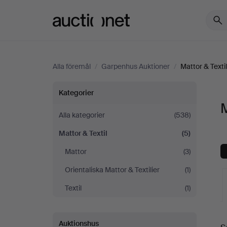
Auctionet.com
Alla föremål
/
Garpenhus Auktioner
/
Mattor & Textil
Mattor
Kategorier
M
&
Alla kategorier
(538)
Mattor & Textil
(5)
Textil
Mattor
(3)
på
Orientaliska Mattor & Textilier
(1)
Garpenhus
Textil
(1)
Auktioner
Auktionshus