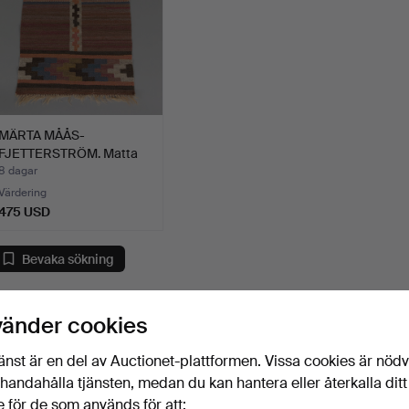
MÄRTA MÅÅS-
FJETTERSTRÖM. Matta
"Körsbärsma…
8 dagar
Värdering
475 USD
Bevaka sökning
u kan också söka i
vårt arkiv med avslutade auktioner
.
vänder cookies
änst är en del av Auctionet-plattformen. Vissa cookies är nöd
illhandahålla tjänsten, medan du kan hantera eller återkalla ditt
 för de som används för att: