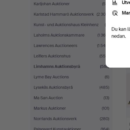
Utv
Karljohan Auktioner
(59)
Mar
Karlstad Hammarö Auktionsverk
(2 300)
Kunst- und Auktionshaus Kleinhenz
(9)
Du kan l
Laholms Auktionskammare
(1 364)
nedan.
Lawrences Auctioneers
(1 546)
Leiflers Auktionshus
(558)
Limhamns Auktionsbyrå
(518)
Lyme Bay Auctions
(6)
Lysekils Auktionsbyrå
(485)
Ma San Auction
(13)
Markus Auktioner
(101)
Norrlands Auktionsverk
(280)
Palsgaard Kunstauktioner
(164)