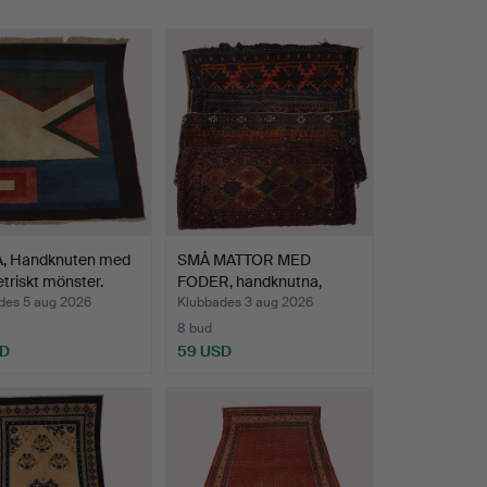
, Handknuten med
SMÅ MATTOR MED
riskt mönster.
FODER, handknutna,
oriental…
des 5 aug 2026
Klubbades 3 aug 2026
8 bud
SD
59 USD