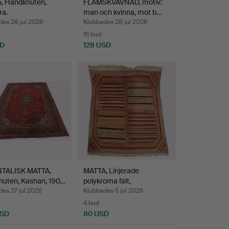
, Handknuten,
FLAMSKVÄVNAD, motiv:
ra.
man och kvinna, mot b…
des 28 jul 2026
Klubbades 28 jul 2026
16 bud
SD
128 USD
TALISK MATTA,
MATTA, Linjerade
nuten, Kashan, 190…
polykroma fält,
handknute…
es 27 jul 2026
Klubbades 5 jul 2026
4 bud
USD
80 USD