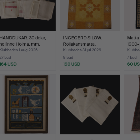
HANDDUKAR. 30 delar,
INGEGERD SILOW.
Matta 
hellinne Holma, mm.
Röllakansmatta,
1900- 
geometrisk…
Klubbades 1 aug 2026
Klubbades 31 jul 2026
Klubbad
27 bud
8 bud
7 bud
164 USD
190 USD
60 U