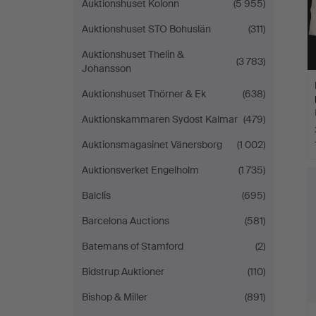
Auktionshuset Kolonn
(5 955)
Auktionshuset STO Bohuslän
(311)
Auktionshuset Thelin &
(3 783)
Johansson
Auktionshuset Thörner & Ek
(638)
Auktionskammaren Sydost Kalmar
(479)
Auktionsmagasinet Vänersborg
(1 002)
Auktionsverket Engelholm
(1 735)
Balclis
(695)
Barcelona Auctions
(581)
Batemans of Stamford
(2)
Bidstrup Auktioner
(110)
Bishop & Miller
(891)