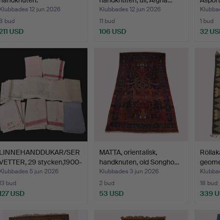
handknuten.
handknuten, ull, Afgha…
Asport
Klubbades 12 jun 2026
Klubbades 12 jun 2026
Klubba
8 bud
11 bud
1 bud
211 USD
106 USD
32 US
LINNEHANDDUKAR/SER
MATTA, orientalisk,
Rölla
VETTER, 29 stycken,1900-
handknuten, old Songho…
geomet
…
signe
Klubbades 5 jun 2026
Klubbades 3 jun 2026
Klubba
13 bud
2 bud
18 bud
127 USD
53 USD
339 