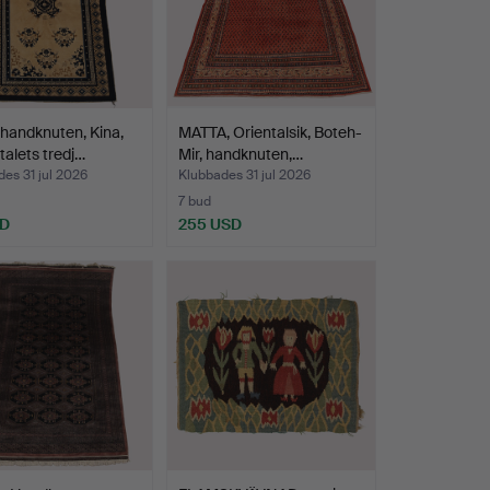
handknuten, Kina,
MATTA, Orientalsik, Boteh-
talets tredj…
Mir, handknuten,…
es 31 jul 2026
Klubbades 31 jul 2026
7 bud
SD
255 USD