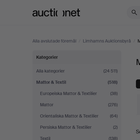
Auctionet.com
Alla avslutade föremål
/
Limhamns Auktionsbyrå
/
M
Mattor
Kategorier
M
&
Alla kategorier
(24 511)
Mattor & Textil
(518)
Textil
Europeiska Mattor & Textilier
(38)
på
Mattor
(276)
Limhamns
Orientaliska Mattor & Textilier
(64)
S
Persiska Mattor & Textilier
(2)
Auktionsbyrå
S
Textil
(138)