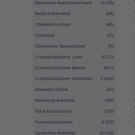
Björnssons Auktionskammare
(1 029)
Borås Auktionshall
(96)
Chalkwell Auctions
(45)
Colombos
(22)
Connoisseur Bokauktioner
(17)
Crafoord Auktioner Lund
(1 072)
Crafoord Auktioner Malmö
(657)
Crafoord Auktioner Stockholm
(1 809)
Dreweatts Online
(67)
Ekenbergs Auktioner
(135)
Falun Auktionsbyrå
(158)
Formstad Auktioner
(1 522)
Garpenhus Auktioner
(4 440)