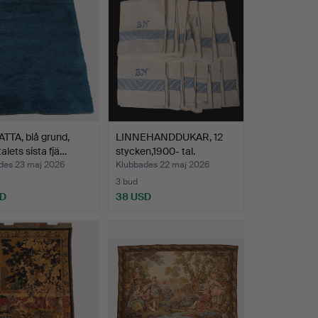
TTA, blå grund,
LINNEHANDDUKAR, 12
alets sista fjä…
stycken,1900- tal.
des 23 maj 2026
Klubbades 22 maj 2026
3 bud
SD
38 USD