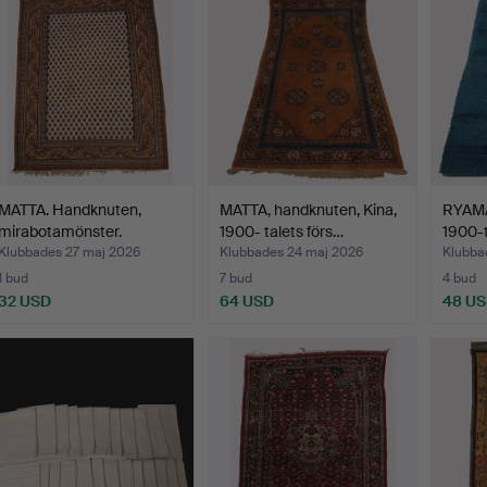
MATTA. Handknuten,
MATTA, handknuten, Kina,
RYAMA
mirabotamönster.
1900- talets förs…
1900-t
Klubbades 27 maj 2026
Klubbades 24 maj 2026
Klubba
1 bud
7 bud
4 bud
32 USD
64 USD
48 U