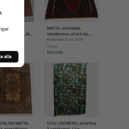
r.
 Orientalisk,
MATTA, orientalisk,
ingar
uten, bomull, få…
handknuten, ull och bo…
des 15 jun 2026
Klubbades 15 jun 2026
13 bud
SD
195 USD
a alla
TALISK MATTA,
STIG LINDBERG, smärting