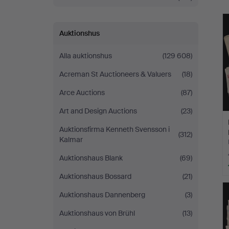
Auktionshus
Alla auktionshus
(129 608)
Acreman St Auctioneers & Valuers
(18)
Arce Auctions
(87)
Art and Design Auctions
(23)
Auktionsfirma Kenneth Svensson i
(312)
Kalmar
Auktionshaus Blank
(69)
Auktionshaus Bossard
(21)
Auktionshaus Dannenberg
(3)
Auktionshaus von Brühl
(13)