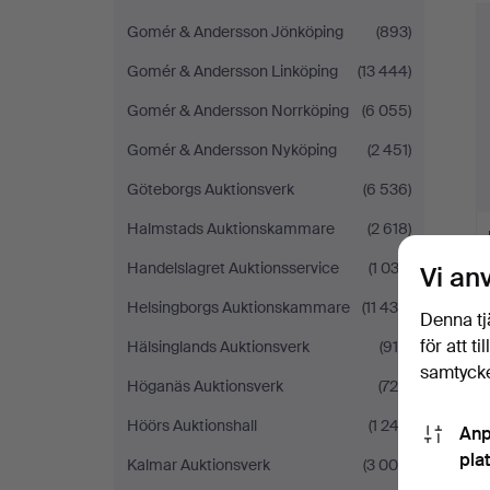
Gomér & Andersson Jönköping
(893)
Gomér & Andersson Linköping
(13 444)
Gomér & Andersson Norrköping
(6 055)
Gomér & Andersson Nyköping
(2 451)
Göteborgs Auktionsverk
(6 536)
Halmstads Auktionskammare
(2 618)
Handelslagret Auktionsservice
(1 033)
Vi an
Helsingborgs Auktionskammare
(11 430)
Denna tj
för att t
Hälsinglands Auktionsverk
(915)
samtycke
Höganäs Auktionsverk
(726)
Höörs Auktionshall
(1 243)
Anp
pla
Kalmar Auktionsverk
(3 004)