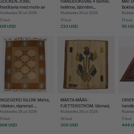
GOCKEN JOBS.
HANDDUKSVÄV, 4 buntar,
MATTA
Textiltavla med motiv av
hellinne, björnlinn…
Bokha
kann…
Klubbades 30 jul 2026
Klubbades 29 jul 2026
Klubba
21 bud
31 bud
13 bud
138 USD
233 USD
95 U
INGEGERD SILOW. Matta,
MÄRTA MÅÅS-
ORIEN
röllakan, signerad …
FJETTERSTRÖM. Vävnad,
handk
blomsterm…
Klubbades 28 jul 2026
Klubbades 28 jul 2026
Klubbad
31 bud
26 bud
11 bud
868 USD
359 USD
444 