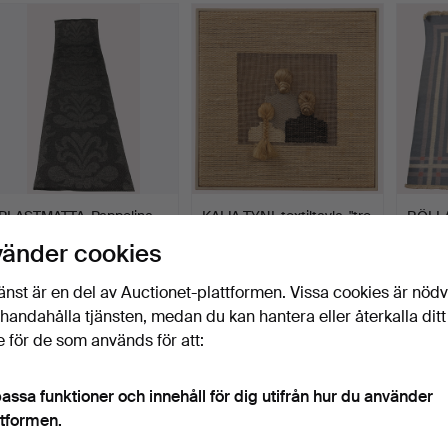
PLASTMATTA. Pappelina.
KAIJA TYNI. textiltavla, "tre
RÖLL
generationer…
blå/lil
vänder cookies
Klubbades 4 jul 2026
Klubbades 2 jul 2026
Klubba
13 bud
13 bud
5 bud
änst är en del av Auctionet-plattformen. Vissa cookies är nöd
96 USD
138 USD
59 U
illhandahålla tjänsten, medan du kan hantera eller återkalla ditt
 för de som används för att:
assa funktioner och innehåll för dig utifrån hur du använder
ttformen.