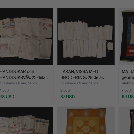
HANDDUKAR och
LAKAN, VISSA MED
MATTA
HANDDUKSVÄV. 22 delar,
BRODERING. 28 delar.
geomet
linne…
Klubbades 6 aug 2026
Klubbades 5 aug 2026
Klubba
4 bud
2 bud
7 bud
48 USD
37 USD
64 U