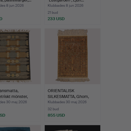
a, pastellfärger,…
"Lustgården", Ljun…
des 8 jun 2026
Klubbades 8 jun 2026
21 bud
D
233 USD
kansmatta,
ORIENTALISK
riskt mönster,
SILKESMATTA, Ghom,
…
figuralt mo…
des 30 maj 2026
Klubbades 30 maj 2026
32 bud
USD
855 USD