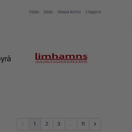
Hjälp
Sälja
Skapa konto
Logga in
byrå
1
2
3
…
11