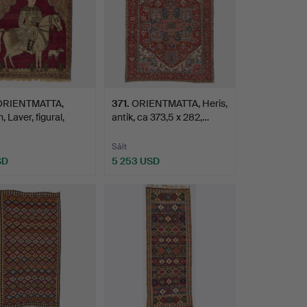
ORIENTMATTA,
371
.
ORIENTMATTA, Heris,
 Laver, figural,
antik, ca 373,5 x 282,…
Sålt
SD
5 253 USD