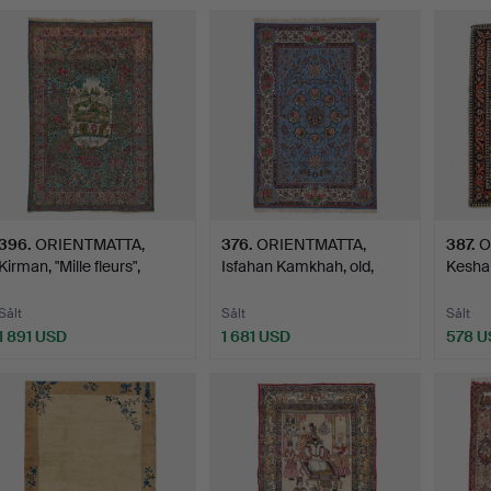
valt
öremål
396
.
ORIENTMATTA,
376
.
ORIENTMATTA,
387
.
O
Kirman, "Mille fleurs",
Isfahan Kamkhah, old,
Kesha
semia…
silkeva…
antik
Sålt
Sålt
Sålt
1 891 USD
1 681 USD
578 U