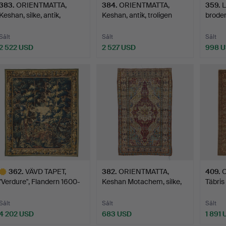
383
.
ORIENTMATTA,
384
.
ORIENTMATTA,
359
.
Keshan, silke, antik,
Keshan, antik, troligen
broder
trolige…
Motac…
…
Sålt
Sålt
Sålt
2 522 USD
2 527 USD
998 
362
.
VÄVD TAPET,
382
.
ORIENTMATTA,
409
.
O
"Verdure", Flandern 1600-
Keshan Motachem, silke,
Täbris
tal, …
antik…
ca…
Sålt
Sålt
Sålt
4 202 USD
683 USD
1 891