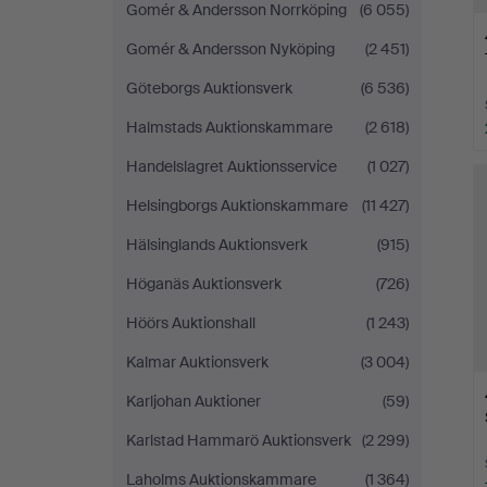
Gomér & Andersson Norrköping
(6 055)
Gomér & Andersson Nyköping
(2 451)
Göteborgs Auktionsverk
(6 536)
Halmstads Auktionskammare
(2 618)
Handelslagret Auktionsservice
(1 027)
Helsingborgs Auktionskammare
(11 427)
Hälsinglands Auktionsverk
(915)
Höganäs Auktionsverk
(726)
Höörs Auktionshall
(1 243)
Kalmar Auktionsverk
(3 004)
Karljohan Auktioner
(59)
Karlstad Hammarö Auktionsverk
(2 299)
Laholms Auktionskammare
(1 364)