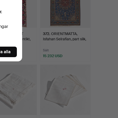
r.
ingar
RIENTALISKT
372
.
ORIENTMATTA,
I, Suzani, antikt,
Isfahan Seirafian, part silk,
…
…
Sålt
a alla
USD
15 232 USD