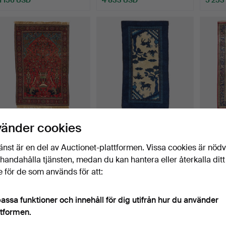
Utvalt
föremål
402
.
ORIENTMATTA,
366
.
ORIENTMATTA,
369
.
O
vänder cookies
Sarouk, figural, semiantik,
Baotou, Kina, semiantik,
Ghom L
c…
"Brö…
Bolbo
änst är en del av Auctionet-plattformen. Vissa cookies är nöd
Sålt
Sålt
Sålt
illhandahålla tjänsten, medan du kan hantera eller återkalla ditt
3 572 USD
505 USD
7 354
 för de som används för att:
assa funktioner och innehåll för dig utifrån hur du använder
ttformen.