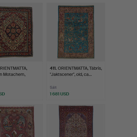
RIENTMATTA,
411
.
ORIENTMATTA, Täbris,
n Motachem,
"Jaktscener", old, ca…
/semian…
Sålt
SD
1 681 USD