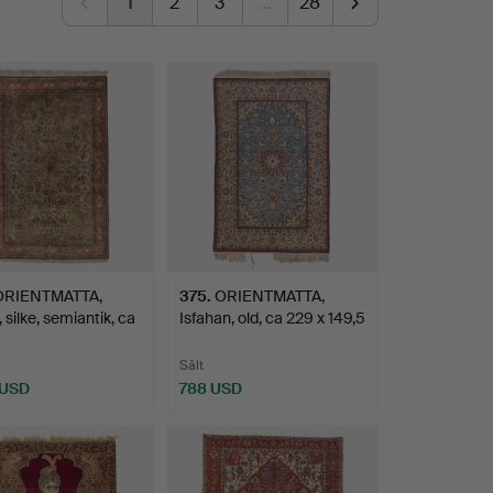
1
2
3
…
28
ORIENTMATTA,
375
.
ORIENTMATTA,
silke, semiantik, ca
Isfahan, old, ca 229 x 149,5
…
Sålt
 USD
788 USD