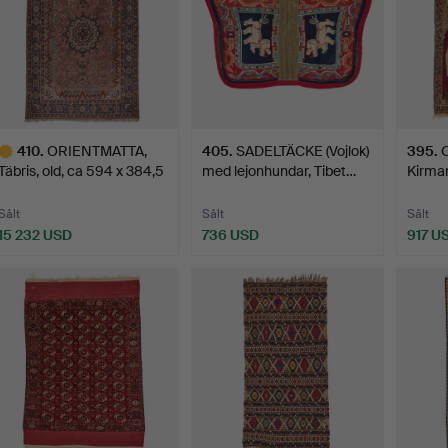
410
.
ORIENTMATTA,
405
.
SADELTÄCKE (Vojlok)
395
.
Täbris, old, ca 594 x 384,5
med lejonhundar, Tibet…
Kirman,
c…
antik…
Sålt
Sålt
Sålt
15 232 USD
736 USD
917 U
valt
öremål