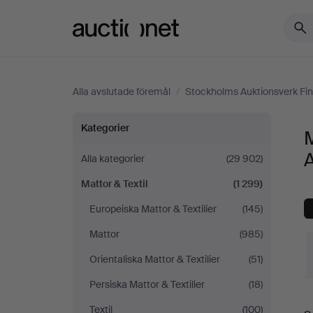
Auctionet.com
Alla avslutade föremål
/
Stockholms Auktionsverk Fin
Mattor
Kategorier
M
&
A
Alla kategorier
(29 902)
Mattor & Textil
(1 299)
Textil
Europeiska Mattor & Textilier
(145)
på
Mattor
(985)
Stockholms
Orientaliska Mattor & Textilier
(51)
Persiska Mattor & Textilier
(18)
Auktionsverk
S
Textil
(100)