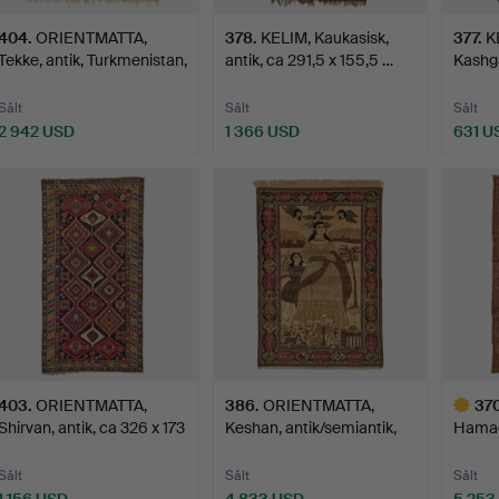
404
.
ORIENTMATTA,
378
.
KELIM, Kaukasisk,
377
.
K
Tekke, antik, Turkmenistan,
antik, ca 291,5 x 155,5 …
Kashga
h…
Sålt
Sålt
Sålt
2 942 USD
1 366 USD
631 U
403
.
ORIENTMATTA,
386
.
ORIENTMATTA,
37
Shirvan, antik, ca 326 x 173
Keshan, antik/semiantik,
Hamad
…
"Jun…
705 x
Sålt
Sålt
Sålt
1 156 USD
4 833 USD
5 253