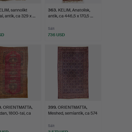
ELIM, sannolikt
363
.
KELIM, Anatolisk,
i, antik, ca 329 x …
antik, ca 446,5 x 170,5 …
Sålt
SD
736 USD
0
.
ORIENTMATTA,
399
.
ORIENTMATTA,
an, 1800-tal, ca
Meshed, semiantik, ca 574
 4…
x 3…
Sålt
 USD
3 572 USD