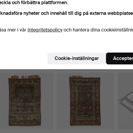
eckla och förbättra plattformen.
knadsföra nyheter och innehåll till dig på externa webbplatse
äsa mer i vår
integritetspolicy
och hantera dina cookieinställn
358
.
LINNEDAMASTDUK,
374
.
ORIENTMATTA,
391
.
O
troligen Sverige, invävt I…
Isfahan, semiantik/old,
BRODER
varp …
Khod
Sålt
Sålt
Sålt
Cookie-inställningar
Accepter
1 996 USD
421 USD
1 261 