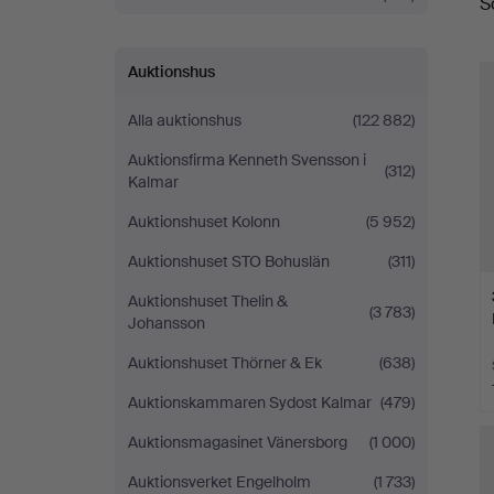
S
Fine
Art
Auktionshus
Alla auktionshus
(122 882)
Auktionsfirma Kenneth Svensson i
(312)
Kalmar
Auktionshuset Kolonn
(5 952)
Auktionshuset STO Bohuslän
(311)
Auktionshuset Thelin &
(3 783)
Johansson
Auktionshuset Thörner & Ek
(638)
Auktionskammaren Sydost Kalmar
(479)
Auktionsmagasinet Vänersborg
(1 000)
Auktionsverket Engelholm
(1 733)