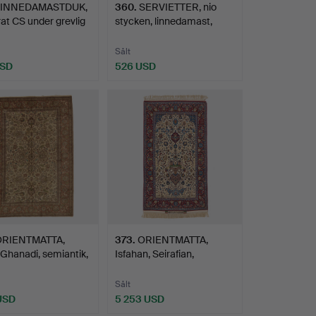
LINNEDAMASTDUK,
360
.
SERVIETTER, nio
at CS under grevlig
stycken, linnedamast,
brod…
Sålt
USD
526 USD
RIENTMATTA,
373
.
ORIENTMATTA,
 Ghanadi, semiantik,
Isfahan, Seirafian,
silkevarp…
Sålt
 USD
5 253 USD