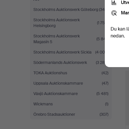
Utv
Stockholms Auktionsverk Göteborg
(340)
Mar
Stockholms Auktionsverk
(1 754)
Helsingborg
Du kan l
nedan.
Stockholms Auktionsverk
(5 841)
Magasin 5
Stockholms Auktionsverk Sickla
(4 008)
Södermanlands Auktionsverk
(3 289)
TOKA Auktionshus
(42)
Uppsala Auktionskammare
(47)
Växjö Auktionskammare
(5 481)
Wickmans
(1)
Örebro Stadsauktioner
(307)