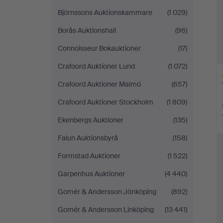
Björnssons Auktionskammare
(1 029)
Borås Auktionshall
(96)
Connoisseur Bokauktioner
(17)
Crafoord Auktioner Lund
(1 072)
Crafoord Auktioner Malmö
(657)
Crafoord Auktioner Stockholm
(1 809)
Ekenbergs Auktioner
(135)
Ut
Falun Auktionsbyrå
(158)
f
Formstad Auktioner
(1 522)
Garpenhus Auktioner
(4 440)
Gomér & Andersson Jönköping
(892)
Gomér & Andersson Linköping
(13 441)