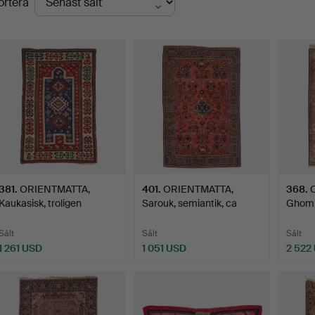
ortera
381
.
ORIENTMATTA,
401
.
ORIENTMATTA,
368
.
Kaukasisk, troligen
Sarouk, semiantik, ca
Ghom, 
Akstafa, …
200,5 x…
31…
Sålt
Sålt
Sålt
1 261 USD
1 051 USD
2 522