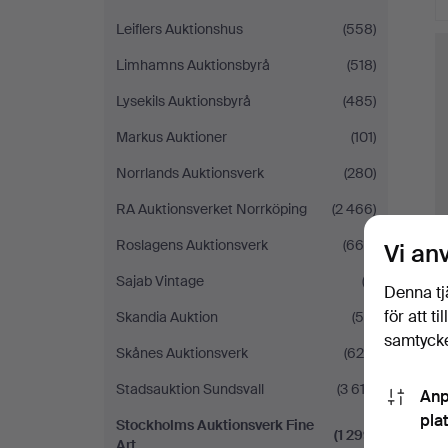
Leiflers Auktionshus
(558)
Limhamns Auktionsbyrå
(518)
Lysekils Auktionsbyrå
(485)
Markus Auktioner
(101)
Norrlands Auktionsverk
(280)
RA Auktionsverket Norrköping
(2 466)
Roslagens Auktionsverk
(665)
Vi an
Sajab Vintage
(3)
Denna tj
för att t
Skandia Auktion
(54)
samtycke
Skånes Auktionsverk
(629)
Stadsauktion Sundsvall
(3 612)
Anp
pla
Stockholms Auktionsverk Fine
(1 299)
Art