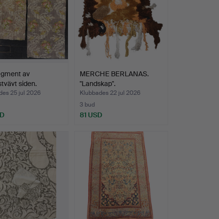
agment av
MERCHE BERLANAS.
vävt siden.
"Landskap".
es 25 jul 2026
Klubbades 22 jul 2026
3 bud
SD
81 USD