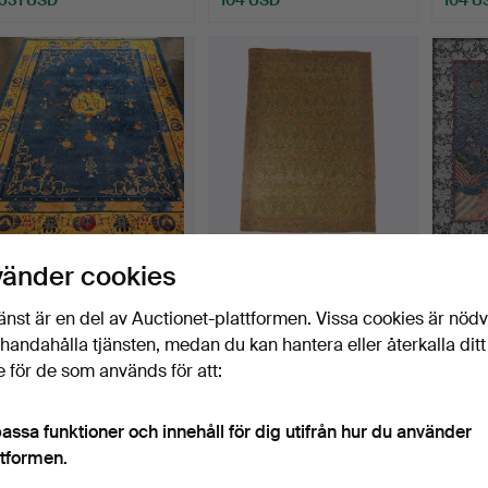
171
.
Stor kinesisk matta i ull
175
.
Matta i ull i Cuenca-
140
.
"
vänder cookies
från första hälf…
stil från Fundación d…
kines
änst är en del av Auctionet-plattformen. Vissa cookies är nöd
Sålt
Sålt
Sålt
illhandahålla tjänsten, medan du kan hantera eller återkalla ditt
519 USD
531 USD
461 U
 för de som används för att:
assa funktioner och innehåll för dig utifrån hur du använder
ttformen.