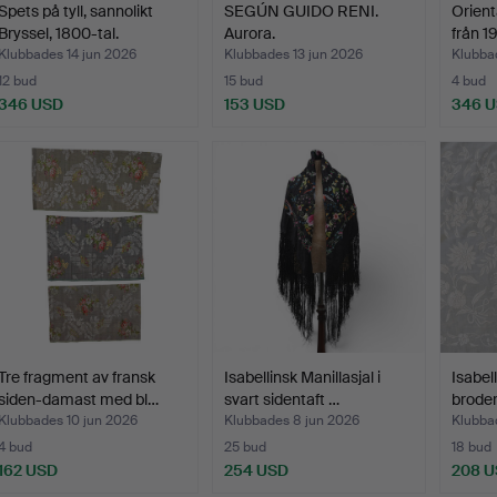
Spets på tyll, sannolikt
SEGÚN GUIDO RENI.
Orienta
Bryssel, 1800-tal.
Aurora.
från 1
Klubbades 14 jun 2026
Klubbades 13 jun 2026
Klubba
12 bud
15 bud
4 bud
346 USD
153 USD
346 
Tre fragment av fransk
Isabellinsk Manillasjal i
Isabell
siden-damast med bl…
svart sidentaft …
broder
Klubbades 10 jun 2026
Klubbades 8 jun 2026
Klubba
4 bud
25 bud
18 bud
162 USD
254 USD
208 