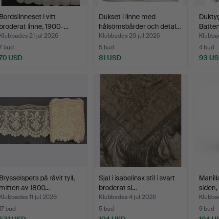
Bordslinneset i vitt
Dukset i linne med
Duktyg
broderat linne, 1900-…
hålsömsbårder och detal…
Batte
Klubbades 21 jul 2026
Klubbades 20 jul 2026
Klubba
7 bud
5 bud
4 bud
70 USD
81 USD
93 U
Brysselspets på råvit tyll,
Sjal i isabelinsk stil i svart
Manilla
mitten av 1800…
broderat si…
siden,
Klubbades 11 jul 2026
Klubbades 4 jul 2026
Klubbad
17 bud
5 bud
9 bud
531 USD
104 USD
104 U