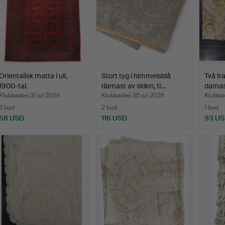
Orientalisk matta i ull,
Stort tyg i himmelsblå
Två fr
1900-tal.
damast av siden, ti…
damast
Klubbades 31 jul 2026
Klubbades 30 jul 2026
Klubbad
2 bud
2 bud
1 bud
58 USD
116 USD
93 U