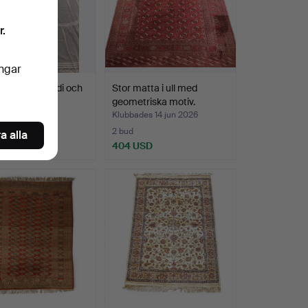
r.
ingar
rdiner i organdi och
Stor matta i ull med
 första h…
geometriska motiv.
des 21 jun 2026
Klubbades 14 jun 2026
2 bud
a alla
SD
404 USD