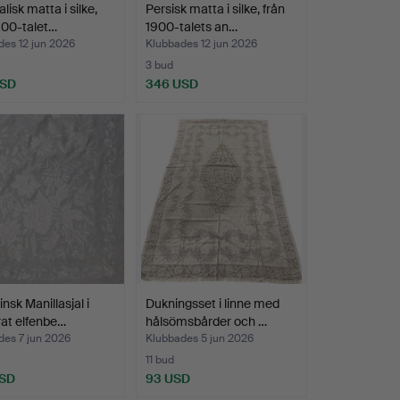
lisk matta i silke,
Persisk matta i silke, från
900-talet…
1900-talets an…
des 12 jun 2026
Klubbades 12 jun 2026
3 bud
USD
346 USD
insk Manillasjal i
Dukningsset i linne med
at elfenbe…
hålsömsbårder och …
des 7 jun 2026
Klubbades 5 jun 2026
11 bud
USD
93 USD