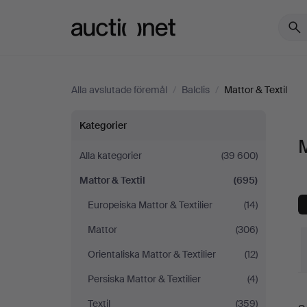
Auctionet.com
Alla avslutade föremål
/
Balclis
/
Mattor & Textil
Mattor
Kategorier
M
&
Alla kategorier
(39 600)
Mattor & Textil
(695)
Textil
Europeiska Mattor & Textilier
(14)
på
Mattor
(306)
Balclis
Orientaliska Mattor & Textilier
(12)
Persiska Mattor & Textilier
(4)
S
Textil
(359)