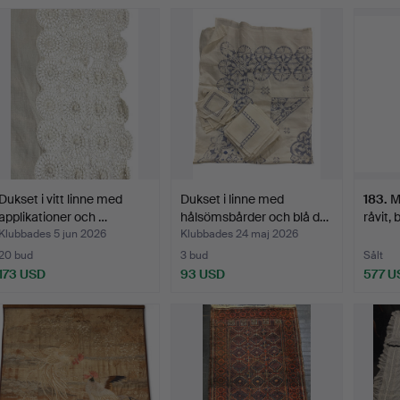
Dukset i vitt linne med
Dukset i linne med
183
.
M
applikationer och …
hålsömsbårder och blå d…
råvit, 
Klubbades 5 jun 2026
Klubbades 24 maj 2026
20 bud
3 bud
Sålt
173 USD
93 USD
577 U