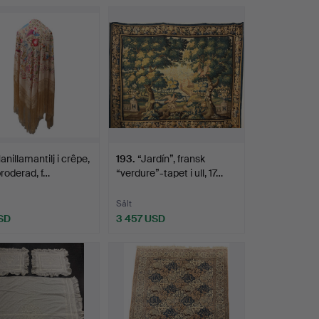
anillamantilj i crêpe,
193
.
“Jardín”, fransk
broderad, f…
“verdure”-tapet i ull, 17…
Sålt
SD
3 457 USD