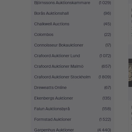
Björnssons Auktionskammare
(1 029)
Borås Auktionshall
(96)
Chalkwell Auctions
(45)
Colombos
(22)
Connoisseur Bokauktioner
(17)
Crafoord Auktioner Lund
(1 072)
Crafoord Auktioner Malmö
(657)
Crafoord Auktioner Stockholm
(1 809)
Dreweatts Online
(67)
Ekenbergs Auktioner
(135)
Falun Auktionsbyrå
(158)
Formstad Auktioner
(1 522)
Garpenhus Auktioner
(4 440)