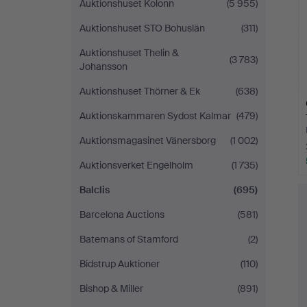
Auktionshuset Kolonn
(5 955)
Auktionshuset STO Bohuslän
(311)
Auktionshuset Thelin &
(3 783)
Johansson
Auktionshuset Thörner & Ek
(638)
Auktionskammaren Sydost Kalmar
(479)
Auktionsmagasinet Vänersborg
(1 002)
Auktionsverket Engelholm
(1 735)
Balclis
(695)
Barcelona Auctions
(581)
Batemans of Stamford
(2)
Bidstrup Auktioner
(110)
Bishop & Miller
(891)