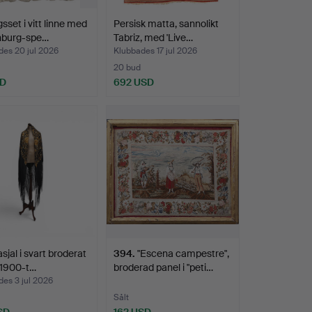
sset i vitt linne med
Persisk matta, sannolikt
nburg-spe…
Tabriz, med 'Live…
des 20 jul 2026
Klubbades 17 jul 2026
20 bud
SD
692 USD
sjal i svart broderat
394
.
"Escena campestre",
 1900-t…
broderad panel i "peti…
es 3 jul 2026
Sålt
SD
162 USD