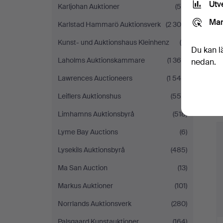
Utv
Karljohan Auktioner
(59)
Mar
Karlstad Hammarö Auktionsverk
(2 300)
Kunst- und Auktionshaus Kleinhenz
(9)
Du kan l
Laholms Auktionskammare
(1 364)
nedan.
Lawrences Auctioneers
(1 546)
Leiflers Auktionshus
(558)
Limhamns Auktionsbyrå
(518)
Lyme Bay Auctions
(6)
Lysekils Auktionsbyrå
(485)
Ma San Auction
(13)
Markus Auktioner
(101)
Norrlands Auktionsverk
(280)
Palsgaard Kunstauktioner
(164)