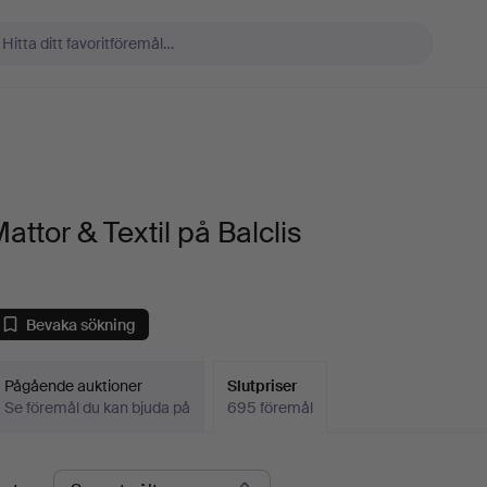
attor & Textil på Balclis
Bevaka sökning
Pågående auktioner
Slutpriser
Se föremål du kan bjuda på
695 föremål
lutpriser