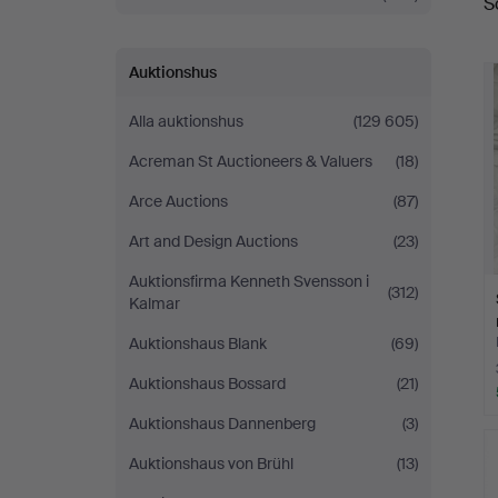
S
Auktionshus
Alla auktionshus
(129 605)
Acreman St Auctioneers & Valuers
(18)
Arce Auctions
(87)
Art and Design Auctions
(23)
Auktionsfirma Kenneth Svensson i
(312)
Kalmar
Auktionshaus Blank
(69)
Auktionshaus Bossard
(21)
Auktionshaus Dannenberg
(3)
Auktionshaus von Brühl
(13)