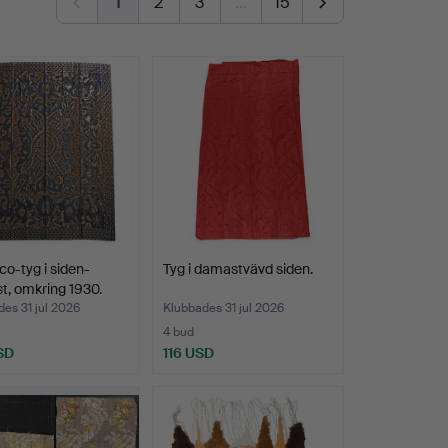
1
2
3
…
15
co-tyg i siden-
Tyg i damastvävd siden.
, omkring 1930.
es 31 jul 2026
Klubbades 31 jul 2026
4 bud
SD
116 USD