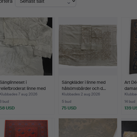
ortera
Sänglinneset i
Sängkläder i linne med
Art Dé
reliefbroderat linne med
hålsömsbårder och d…
damast
sp…
Klubbades 7 aug 2026
Klubbades 2 aug 2026
Klubbad
3 bud
5 bud
14 bud
58 USD
75 USD
139 U