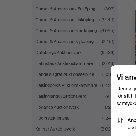
Gomér & Andersson Jönköping
(893)
Gomér & Andersson Linköping
(13 444)
Gomér & Andersson Norrköping
(6 055)
Gomér & Andersson Nyköping
(2 451)
Göteborgs Auktionsverk
(6 536)
Halmstads Auktionskammare
(2 618)
Handelslagret Auktionsservice
(1 032)
Vi an
Helsingborgs Auktionskammare
(11 429)
Denna tj
för att t
Hälsinglands Auktionsverk
(915)
samtycke
Höganäs Auktionsverk
(726)
Höörs Auktionshall
(1 243)
Anp
pla
Kalmar Auktionsverk
(3 004)