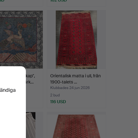
Påfågel i landskap",
Orientalisk matta i ull, från
iskt ämbetsmärk…
1900-talets …
Klubbades 24 jun 2026
vändiga
2 bud
SD
116 USD