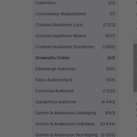
Colombos
(22)
Connoisseur Bokauktioner
(17)
Crafoord Auktioner Lund
(1 072)
Crafoord Auktioner Malmö
(657)
Crafoord Auktioner Stockholm
(1 809)
Dreweatts Online
(67)
Ekenbergs Auktioner
(135)
Falun Auktionsbyrå
(158)
Formstad Auktioner
(1 522)
Garpenhus Auktioner
(4 440)
Gomér & Andersson Jönköping
(893)
Gomér & Andersson Linköping
(13 444)
Gomér & Andersson Norrköping
(6 055)