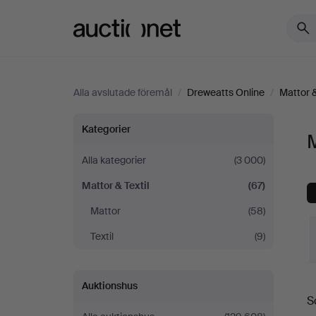
Auctionet.com
Alla avslutade föremål
/
Dreweatts Online
/
Mattor &
Mattor
Kategorier
M
&
Alla kategorier
(3 000)
Mattor & Textil
(67)
Textil
Mattor
(58)
på
Textil
(9)
Dreweatts
S
Auktionshus
Online
S