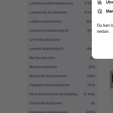
Utv
Laholms Auktionskammare
(1 364)
Mar
Lawrences Auctioneers
(1 546)
Leiflers Auktionshus
(558)
Du kan l
Limhamns Auktionsbyrå
(518)
nedan.
Lyme Bay Auctions
(6)
Lysekils Auktionsbyrå
(485)
Ma San Auction
(13)
Markus Auktioner
(101)
Norrlands Auktionsverk
(280)
Palsgaard Kunstauktioner
(164)
RA Auktionsverket Norrköping
(2 466)
Rheinveld Auktionen
(4)
Roslagens Auktionsverk
(665)