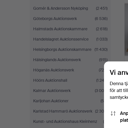
Gomér & Andersson Nyköping
(2 451)
Göteborgs Auktionsverk
(6 536)
Halmstads Auktionskammare
(2 618)
Handelslagret Auktionsservice
(1 033)
Helsingborgs Auktionskammare
(11 430)
Hälsinglands Auktionsverk
(915)
Höganäs Auktionsverk
(726)
Vi an
Höörs Auktionshall
(1 243)
Denna tj
för att t
Kalmar Auktionsverk
(3 004)
samtycke
Karljohan Auktioner
(59)
Karlstad Hammarö Auktionsverk
(2 300)
Anp
pla
Kunst- und Auktionshaus Kleinhenz
(9)