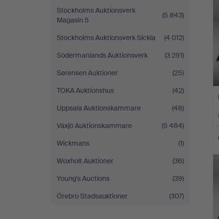
Stockholms Auktionsverk
(5 843)
Magasin 5
Stockholms Auktionsverk Sickla
(4 012)
Södermanlands Auktionsverk
(3 291)
Sørensen Auktioner
(25)
TOKA Auktionshus
(42)
Uppsala Auktionskammare
(48)
Växjö Auktionskammare
(5 484)
Wickmans
(1)
Woxholt Auktioner
(36)
Young's Auctions
(39)
Örebro Stadsauktioner
(307)