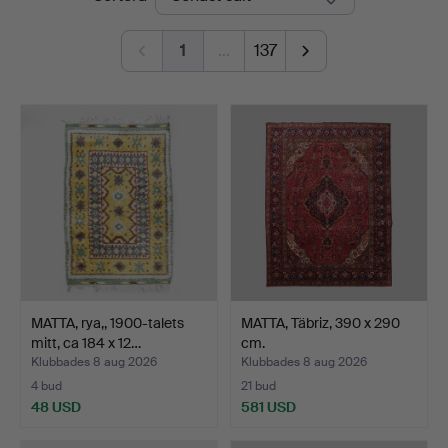
Auktionsverk
1
…
137
MATTA, rya,, 1900-talets
MATTA, Täbriz, 390 x 290
mitt, ca 184 x 12…
cm.
Klubbades 8 aug 2026
Klubbades 8 aug 2026
4 bud
21 bud
48 USD
581 USD