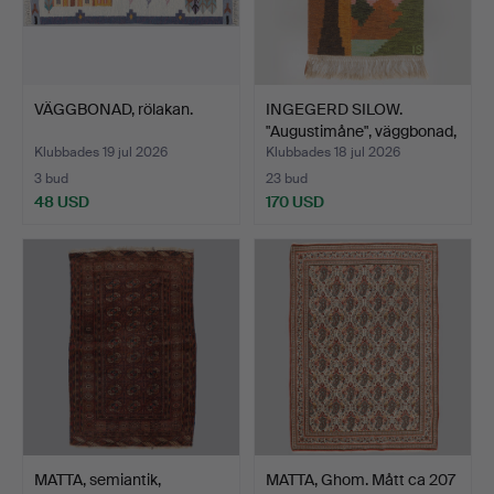
VÄGGBONAD, rölakan.
INGEGERD SILOW.
"Augustimåne", väggbonad,
…
Klubbades 19 jul 2026
Klubbades 18 jul 2026
3 bud
23 bud
48 USD
170 USD
MATTA, semiantik,
MATTA, Ghom. Mått ca 207