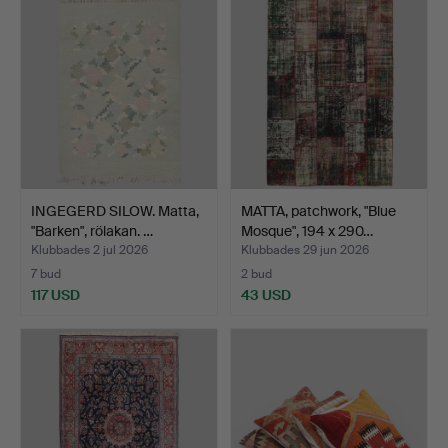
INGEGERD SILOW. Matta,
MATTA, patchwork, "Blue
"Barken", rölakan. …
Mosque", 194 x 290…
Klubbades 2 jul 2026
Klubbades 29 jun 2026
7 bud
2 bud
117 USD
43 USD