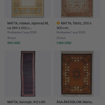
MATTA, rölakan, signerad M,
MATTA, Täbriz, 200 x
ca 284 x 202 c…
300 cm.
Klubbades 2 aug 2026
Klubbades 1 aug 2026
16 bud
25 bud
199 USD
1 166 USD
Utvalt
föremål
MATTA, Sarough, 412 x 85
ÅSA ÅKERBLOM. Matta,