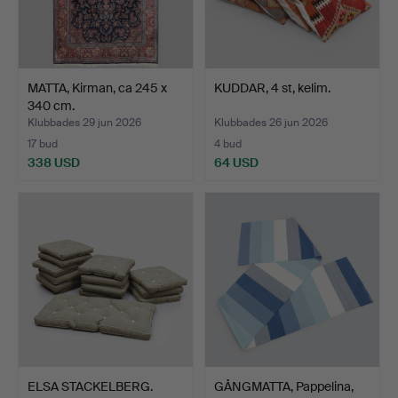
MATTA, Kirman, ca 245 x
KUDDAR, 4 st, kelim.
340 cm.
Klubbades 29 jun 2026
Klubbades 26 jun 2026
17 bud
4 bud
338 USD
64 USD
ELSA STACKELBERG.
GÅNGMATTA, Pappelina,