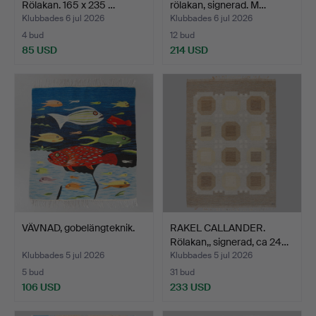
Rölakan. 165 x 235 …
rölakan, signerad. M…
Klubbades 6 jul 2026
Klubbades 6 jul 2026
4 bud
12 bud
85 USD
214 USD
VÄVNAD, gobelängteknik.
RAKEL CALLANDER.
Rölakan,, signerad, ca 24…
Klubbades 5 jul 2026
Klubbades 5 jul 2026
5 bud
31 bud
106 USD
233 USD