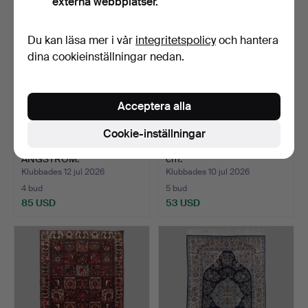
externa webbplatser.
Du kan läsa mer i vår
integritetspolicy
och hantera
dina cookieinställningar nedan.
Acceptera alla
Cookie-inställningar
ANNA-JOHANNA
RÖLAKANMATTA. 137 x 200
ÅNGSTRÖM.
cm.
Rölakanmatta. 135 x…
Klubbades 12 jul 2026
Klubbades 10 jul 2026
4 bud
5 bud
85 USD
53 USD