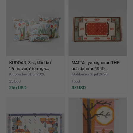
KUDDAR, 3 st, klädda i
MATTA, rya, signerad THE
"Primavera" formgiv…
och daterad 1949,…
Klubbades 31 jul 2026
Klubbades 31 jul 2026
25 bud
1 bud
255 USD
37 USD