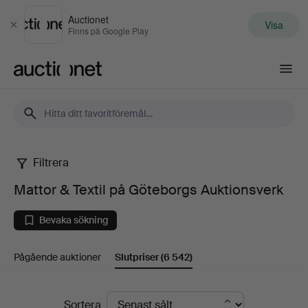
Auctionet
Visa
Stäng
Finns på Google Play
Auctionet.com
Filtrera
Mattor
Mattor & Textil på Göteborgs Auktionsverk
&
Bevaka sökning
Textil
Pågående auktioner
Slutpriser
(6 542)
på
Göteborgs
Slutpriser
Sortera