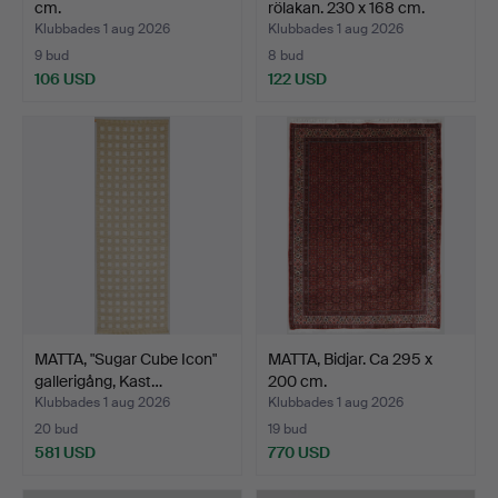
cm.
rölakan. 230 x 168 cm.
Klubbades 1 aug 2026
Klubbades 1 aug 2026
9 bud
8 bud
106 USD
122 USD
MATTA, "Sugar Cube Icon"
MATTA, Bidjar. Ca 295 x
gallerigång, Kast…
200 cm.
Klubbades 1 aug 2026
Klubbades 1 aug 2026
20 bud
19 bud
581 USD
770 USD