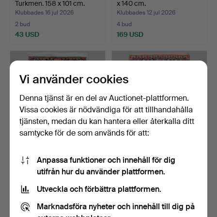
Turkmen. 158 x 101 cm.
x 140 cm.
Klubbades 16 jul 2026
Klubbades 12 jul 2026
2 bud
4 bud
43 USD
169 USD
Vi använder cookies
Denna tjänst är en del av Auctionet-plattformen.
Vissa cookies är nödvändiga för att tillhandahålla
tjänsten, medan du kan hantera eller återkalla ditt
samtycke för de som används för att:
MATTA, orientalisk,
MATTA, Ghom, 150 x 105
Anpassa funktioner och innehåll för dig
silkesinslag. 190 x 12…
cm.
utifrån hur du använder plattformen.
Klubbades 12 jul 2026
Klubbades 12 jul 2026
11 bud
13 bud
Utveckla och förbättra plattformen.
317 USD
190 USD
Marknadsföra nyheter och innehåll till dig på