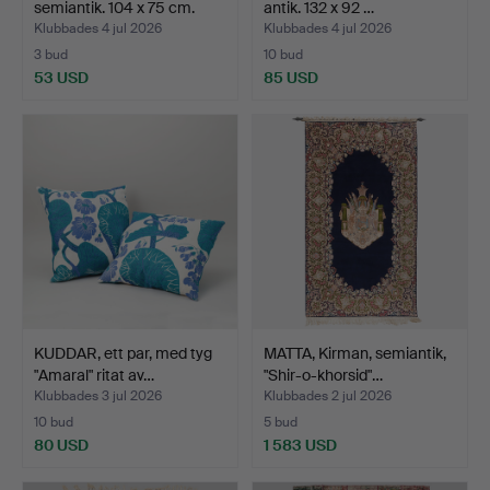
semiantik. 104 x 75 cm.
antik. 132 x 92 …
Klubbades 4 jul 2026
Klubbades 4 jul 2026
3 bud
10 bud
53 USD
85 USD
KUDDAR, ett par, med tyg
MATTA, Kirman, semiantik,
"Amaral" ritat av…
"Shir-o-khorsid"…
Klubbades 3 jul 2026
Klubbades 2 jul 2026
10 bud
5 bud
80 USD
1 583 USD