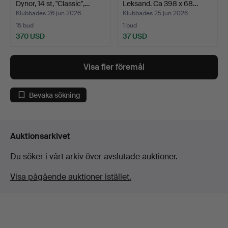
Dynor, 14 st, "Classic",…
Leksand. Ca 398 x 68…
Klubbades 26 jun 2026
Klubbades 25 jun 2026
15 bud
1 bud
370 USD
37 USD
Visa fler föremål
Bevaka sökning
Auktionsarkivet
Du söker i vårt arkiv över avslutade auktioner.
Visa pågående auktioner istället.