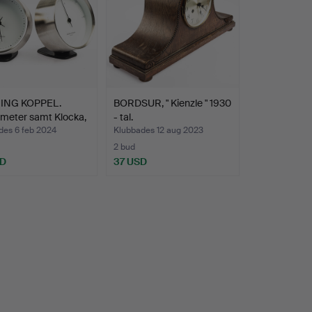
ING KOPPEL.
BORDSUR, " Kienzle " 1930
meter samt Klocka,
- tal.
des 6 feb 2024
Klubbades 12 aug 2023
2 bud
SD
37 USD