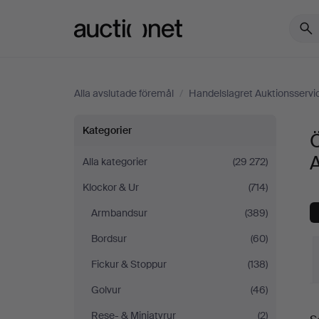
Auctionet.com
Alla avslutade föremål
/
Handelslagret Auktionsservi
Övriga
Kategorier
Ö
ur
A
Alla kategorier
(29 272)
Klockor & Ur
(714)
på
Armbandsur
(389)
Handelslagret
Bordsur
(60)
Auktionsservice
Fickur & Stoppur
(138)
Golvur
(46)
S
Rese- & Miniatyrur
(2)