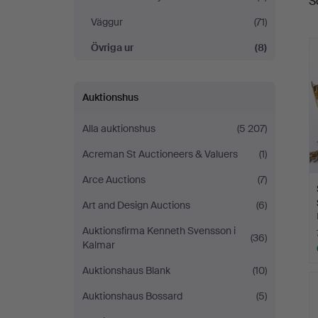
S
Väggur
(71)
Övriga ur
(8)
Auktionshus
Alla auktionshus
(5 207)
Acreman St Auctioneers & Valuers
(1)
Arce Auctions
(7)
Art and Design Auctions
(6)
Auktionsfirma Kenneth Svensson i
(36)
Kalmar
Auktionshaus Blank
(10)
Auktionshaus Bossard
(5)