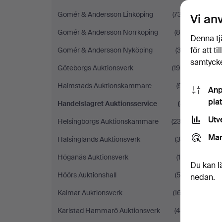
Gomér & Andersson Linköping
(737)
Vi an
Gomér & Andersson Norrköping
(85)
Denna tj
för att t
Gomér & Andersson Nyköping
(32)
samtycke
Göteborgs Auktionsverk
(194)
Halmstads Auktionskammare
(51)
Anp
pla
Handelslagret Auktionsservice
(8)
Utv
Helsingborgs Auktionskammare
(232)
Mar
Hälsinglands Auktionsverk
(34)
Höganäs Auktionsverk
(19)
Du kan l
Höörs Auktionshall
(53)
nedan.
Kalmar Auktionsverk
(167)
Karlstad Hammarö Auktionsverk
(44)