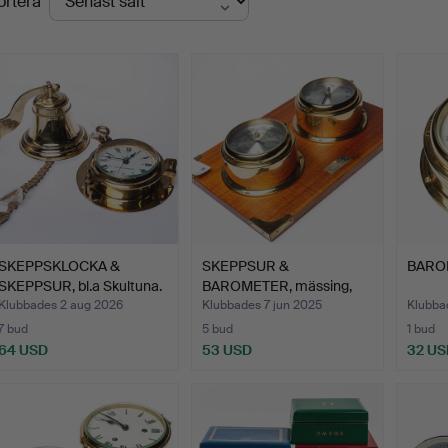
ortera
SKEPPSKLOCKA &
SKEPPSUR &
BAROM
SKEPPSUR, bl.a Skultuna.
BAROMETER, mässing,
Tyskland.
Klubbades 2 aug 2026
Klubbades 7 jun 2025
Klubba
7 bud
5 bud
1 bud
64 USD
53 USD
32 US