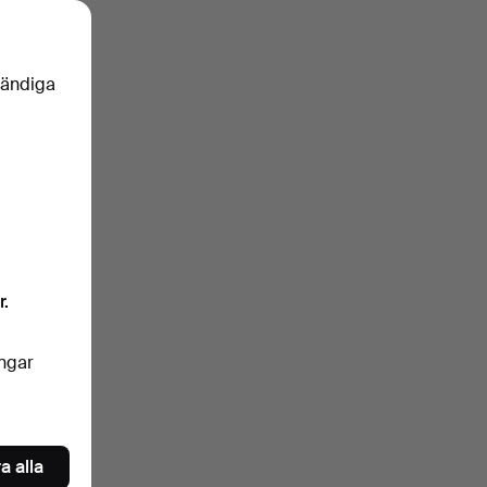
vändiga
r.
ingar
a alla