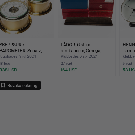
SKEPPSUR /
LÅDOR, 6 st för
HENN
BAROMETER, Schatz,
armbandsur, Omega,
Termo
Tyskland.
Longine…
Ge…
Klubbades 19 jul 2024
Klubbades 6 apr 2024
Klubba
18 bud
27 bud
5 bud
338 USD
164 USD
53 U
Bevaka sökning