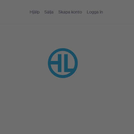
Hjälp
Sälja
Skapa konto
Logga in