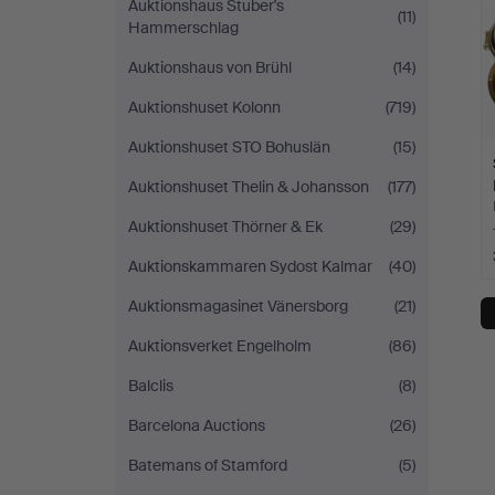
Auktionshaus Stuber's
(11)
Hammerschlag
Auktionshaus von Brühl
(14)
Auktionshuset Kolonn
(719)
Auktionshuset STO Bohuslän
(15)
Auktionshuset Thelin & Johansson
(177)
Auktionshuset Thörner & Ek
(29)
Auktionskammaren Sydost Kalmar
(40)
Auktionsmagasinet Vänersborg
(21)
Auktionsverket Engelholm
(86)
Balclis
(8)
Barcelona Auctions
(26)
Batemans of Stamford
(5)