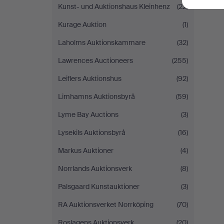
Kunst- und Auktionshaus Kleinhenz
(22)
Kurage Auktion
(1)
Laholms Auktionskammare
(32)
Lawrences Auctioneers
(255)
Leiflers Auktionshus
(92)
Limhamns Auktionsbyrå
(59)
Lyme Bay Auctions
(3)
Lysekils Auktionsbyrå
(16)
Markus Auktioner
(4)
Norrlands Auktionsverk
(8)
Palsgaard Kunstauktioner
(3)
RA Auktionsverket Norrköping
(70)
Roslagens Auktionsverk
(20)