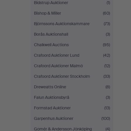
Bidstrup Auktioner
(1)
Bishop & Miller
(60)
Björnssons Auktionskammare
(73)
Borås Auktionshall
(3)
Chalkwell Auctions
(95)
Crafoord Auktioner Lund
(42)
Crafoord Auktioner Malmö
(12)
Crafoord Auktioner Stockholm
(33)
Dreweatts Online
(8)
Falun Auktionsbyrå
(3)
Formstad Auktioner
(13)
Garpenhus Auktioner
(100)
Gomér & Andersson Jönköping
(4)