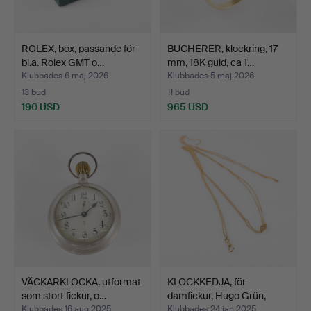
ROLEX, box, passande för
BUCHERER, klockring, 17
bl.a. Rolex GMT o…
mm, 18K guld, ca 1…
Klubbades 6 maj 2026
Klubbades 5 maj 2026
13 bud
11 bud
190 USD
965 USD
VÄCKARKLOCKA, utformat
KLOCKKEDJA, för
som stort fickur, o…
damfickur, Hugo Grün,
Danm…
Klubbades 16 aug 2025
Klubbades 24 jan 2025