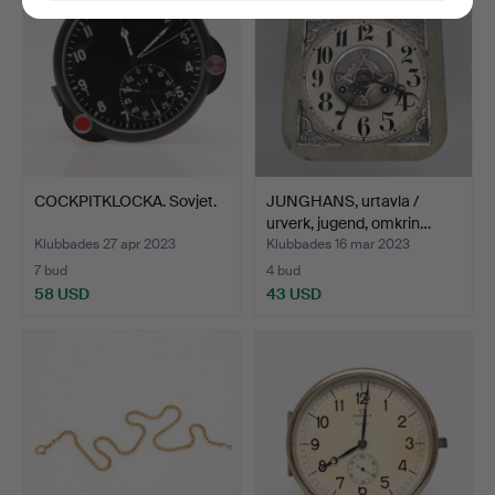
COCKPITKLOCKA. Sovjet.
JUNGHANS, urtavla /
urverk, jugend, omkrin…
Klubbades 27 apr 2023
Klubbades 16 mar 2023
7 bud
4 bud
58 USD
43 USD