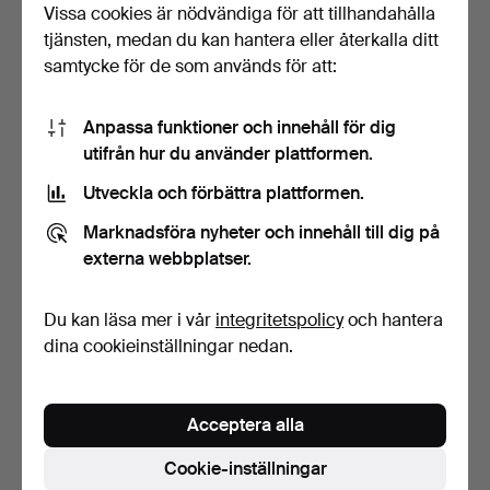
Vissa cookies är nödvändiga för att tillhandahålla
3 bud
22 bud
tjänsten, medan du kan hantera eller återkalla ditt
43 USD
1 130 USD
samtycke för de som används för att:
Anpassa funktioner och innehåll för dig
utifrån hur du använder plattformen.
Utveckla och förbättra plattformen.
Marknadsföra nyheter och innehåll till dig på
externa webbplatser.
Du kan läsa mer i vår
integritetspolicy
och hantera
REPLIKA SKEPPSUR,
PARTI ASKAR MM, Omega
quartz.
mm. 11 dlr.
dina cookieinställningar nedan.
Klubbades 27 apr 2023
Klubbades 27 apr 2023
2 bud
33 bud
37 USD
334 USD
Acceptera alla
Cookie-inställningar