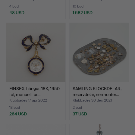
4 bud
10 bud
48 USD
1 582 USD
Utvalt
föremål
FINSEX, hängur, 18K, 1950-
SAMLING KLOCKDELAR,
tal, manuellt ur…
reservdelar, nermonter…
Klubbades 17 apr 2022
Klubbades 30 dec 2021
13 bud
2 bud
264 USD
37 USD