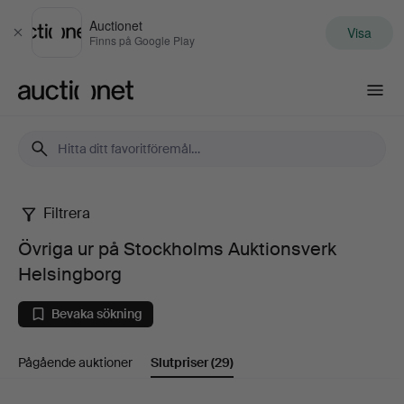
Auctionet
Visa
Stäng
Finns på Google Play
Auctionet.com
Filtrera
Övriga
Övriga ur på Stockholms Auktionsverk
ur
Helsingborg
på
Bevaka sökning
Stockholms
Pågående auktioner
Slutpriser
(29)
Auktionsverk