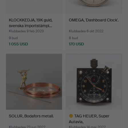
KLOCKKEDJA, 19K guld,
OMEGA, 'Dashboard Clock'.
svenska importstämpl…
Klubbades 9 feb 2023
Klubbades 6 okt 2022
9 bud
8 bud
1 055 USD
170 USD
SOLUR, Bodafors metall.
TAG HEUER, Super
Autavia,
instrumentpanelu…
Klubbades 23 jun 2022
Klubbades 14 maj 2022