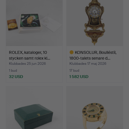
ROLEX, kataloger, 10
KONSOLUR, Boulléstil,
stycken samt rolex kl…
1800-talets senare d…
Klubbades 25 jun 2026
Klubbades 17 maj 2026
1 bud
17 bud
32 USD
1 582 USD
Utvalt
föremål