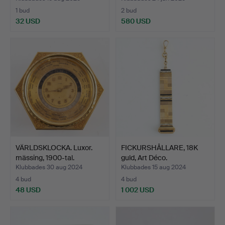
1 bud
2 bud
32 USD
580 USD
VÄRLDSKLOCKA. Luxor.
FICKURSHÅLLARE, 18K
mässing, 1900-tal.
guld, Art Déco.
Klubbades 30 aug 2024
Klubbades 15 aug 2024
4 bud
4 bud
48 USD
1 002 USD