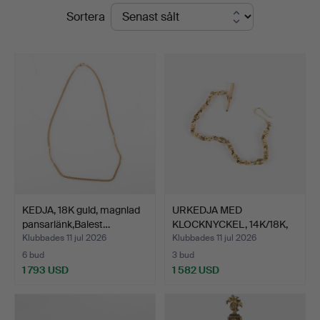
Slutpriser
Sortera
Helsingborg
KEDJA, 18K guld, magnlad
URKEDJA MED
pansarlänk,Balest…
KLOCKNYCKEL, 14K/18K,
1800-tal.
Klubbades 11 jul 2026
Klubbades 11 jul 2026
6 bud
3 bud
1 793 USD
1 582 USD