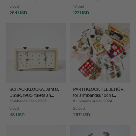
5 bud
10 bud
264 USD
127 USD
SCHACKKLOCKA, Jantar,
PARTI KLOCKTILLBEHÖR,
USSR, 1900-talets an…
för armbandsur och f…
Klubbades 2 feb 2025
Klubbades 14 nov 2024
3 bud
25 bud
43 USD
257 USD