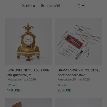
Slutpriser
Sortera
Sickla
BORDSPENDYL, Louis XVI-
URMAKARVERKTYG, 21 dlr.,
stil, gulmetall, st…
boettöppnare dive…
Klubbades 1 apr 2026
Klubbades 20 mar 2026
22 bud
14 bud
148 USD
233 USD