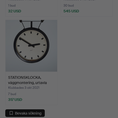
1 bud
30 bud
32 USD
545 USD
STATIONSKLOCKA,
väggmontering, urtavla
mär…
Klubbades 3 okt 2021
7 bud
317 USD
Bevaka sökning