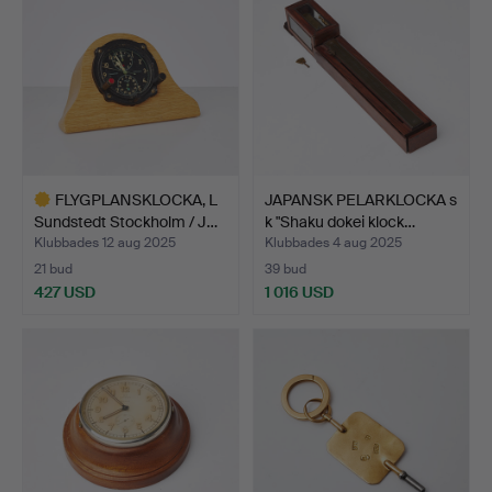
FLYGPLANSKLOCKA, L
JAPANSK PELARKLOCKA s
Sundstedt Stockholm / J…
k "Shaku dokei klock…
Klubbades 12 aug 2025
Klubbades 4 aug 2025
21 bud
39 bud
427 USD
1 016 USD
Utvalt
föremål