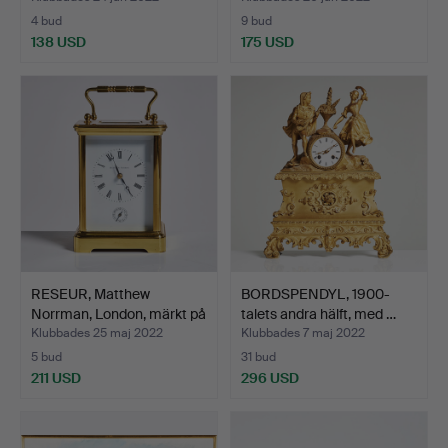
4 bud
9 bud
138 USD
175 USD
RESEUR, Matthew
BORDSPENDYL, 1900-
Norrman, London, märkt på
talets andra hälft, med …
…
Klubbades 25 maj 2022
Klubbades 7 maj 2022
5 bud
31 bud
211 USD
296 USD