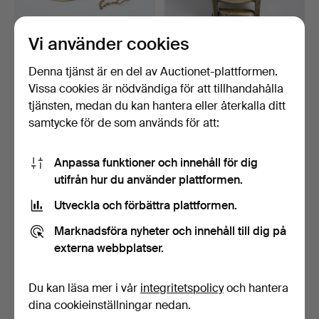
Vi använder cookies
SCHATZ, skeppsur, 1900-
BOETT, Arla, 17 jewels, 14 k
atlets andra hälft,…
guld.
Denna tjänst är en del av Auctionet-plattformen.
Klubbades 28 feb 2024
Klubbades 25 jan 2024
Vissa cookies är nödvändiga för att tillhandahålla
8 bud
9 bud
tjänsten, medan du kan hantera eller återkalla ditt
59 USD
143 USD
samtycke för de som används för att:
Anpassa funktioner och innehåll för dig
utifrån hur du använder plattformen.
Utveckla och förbättra plattformen.
Marknadsföra nyheter och innehåll till dig på
externa webbplatser.
Du kan läsa mer i vår
integritetspolicy
och hantera
KLOCKUPPDRAGARE.
BORDSPENDYL, 1800-tal,
Modalo, för 8 klockor, mo…
PH Mourey, bronsera…
dina cookieinställningar nedan.
Klubbades 9 jan 2024
Klubbades 5 dec 2023