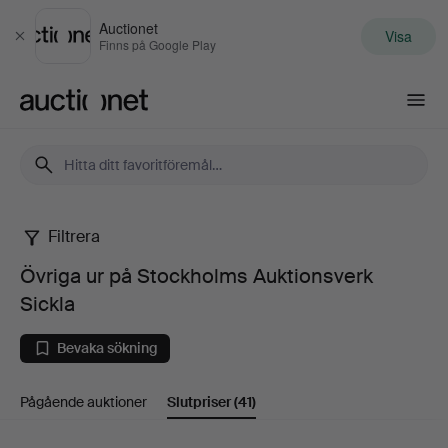
Auctionet
Visa
Stäng
Finns på Google Play
Auctionet.com
Filtrera
Övriga
Övriga ur på Stockholms Auktionsverk
ur
Sickla
på
Bevaka sökning
Stockholms
Pågående auktioner
Slutpriser
(41)
Auktionsverk