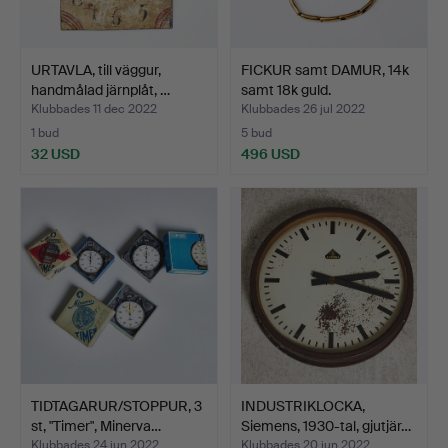
URTAVLA, till väggur,
FICKUR samt DAMUR, 14k
handmålad järnplåt, …
samt 18k guld.
Klubbades 11 dec 2022
Klubbades 26 jul 2022
1 bud
5 bud
32 USD
496 USD
TIDTAGARUR/STOPPUR, 3
INDUSTRIKLOCKA,
st, "Timer", Minerva…
Siemens, 1930-tal, gjutjär…
Klubbades 24 jun 2022
Klubbades 20 jun 2022