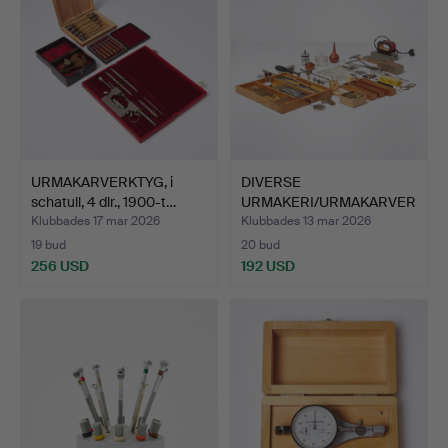
URMAKARVERKTYG, i
DIVERSE
schatull, 4 dlr., 1900-t…
URMAKERI/URMAKARVER
KTYG, ca 100 dl…
Klubbades 17 mar 2026
Klubbades 13 mar 2026
19 bud
20 bud
256 USD
192 USD