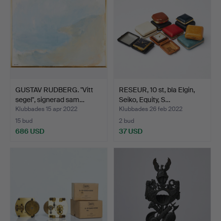
GUSTAV RUDBERG. "Vitt
RESEUR, 10 st, bla Elgin,
segel", signerad sam…
Seiko, Equity, S…
Klubbades 15 apr 2022
Klubbades 26 feb 2022
15 bud
2 bud
686 USD
37 USD