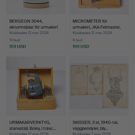
BERGEON 3044,
MICROMETER för
skruvmejslar för urmakeri
urmakeri, JKA Feintaster,
me…
1…
Klubbades 12 mar 2026
Klubbades 12 mar 2026
13 bud
8 bud
159 USD
199 USD
URMAKARVERKTYG,
SKISSER. 3 st, 1940-tal,
stansställ, Boley, i träsc…
väggpendyler, bly…
Klubbades 12 mar 2026
Klubbades 2 mar 2026