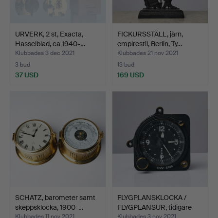
URVERK, 2 st, Exacta,
FICKURSSTÄLL, järn,
Hasselblad, ca 1940-…
empirestil, Berlin, Ty…
Klubbades 3 dec 2021
Klubbades 21 nov 2021
3 bud
13 bud
37 USD
169 USD
SCHATZ, barometer samt
FLYGPLANSKLOCKA /
skeppsklocka, 1900-…
FLYGPLANSUR, tidigare
mo…
Klubbades 11 nov 2021
Klubbades 3 nov 2021