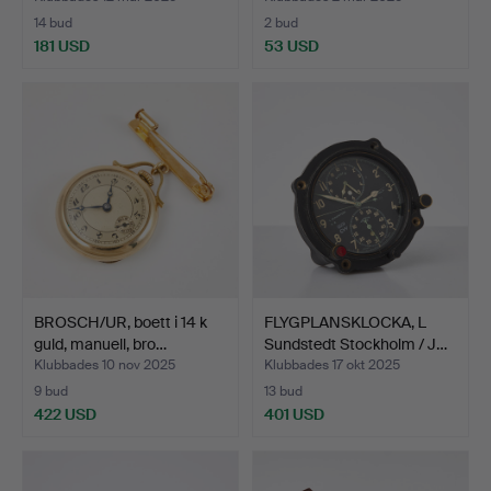
14 bud
2 bud
181 USD
53 USD
BROSCH/UR, boett i 14 k
FLYGPLANSKLOCKA, L
guld, manuell, bro…
Sundstedt Stockholm / J…
Klubbades 10 nov 2025
Klubbades 17 okt 2025
9 bud
13 bud
422 USD
401 USD