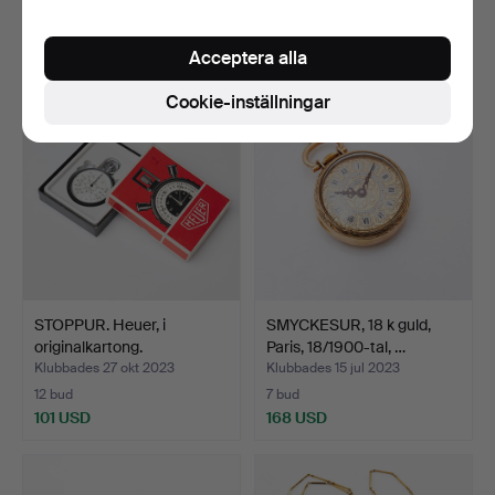
25 bud
8 bud
701 USD
59 USD
Acceptera alla
Cookie-inställningar
STOPPUR. Heuer, i
SMYCKESUR, 18 k guld,
originalkartong.
Paris, 18/1900-tal, …
Klubbades 27 okt 2023
Klubbades 15 jul 2023
12 bud
7 bud
101 USD
168 USD