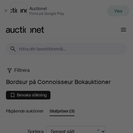
Auctionet
Visa
Stäng
Finns på Google Play
Auctionet.com
Filtrera
Bordsur
Bordsur på Connoisseur Bokauktioner
på
Bevaka sökning
Connoisseur
Pågående auktioner
Slutpriser
(3)
Bokauktioner
Slutpriser
Sortera