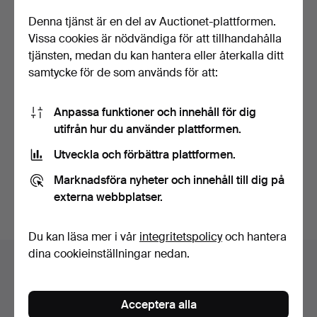
Denna tjänst är en del av Auctionet-plattformen.
Vissa cookies är nödvändiga för att tillhandahålla
tjänsten, medan du kan hantera eller återkalla ditt
samtycke för de som används för att:
Bordspendyl.
Anpassa funktioner och innehåll för dig
Sten/Marmorerad. Förgylld
utifrån hur du använder plattformen.
met…
Klubbades 30 jul 2022
Utveckla och förbättra plattformen.
8 bud
200 USD
Marknadsföra nyheter och innehåll till dig på
externa webbplatser.
Bevaka sökning
Du kan läsa mer i vår
integritetspolicy
och hantera
dina cookieinställningar nedan.
Auktionsarkivet
Du söker i vårt arkiv över avslutade auktioner.
Acceptera alla