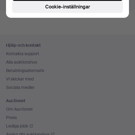
Visa pågående auktioner istället.
Cookie-inställningar
Sidfotsnavigation
Hjälp och kontakt
Kontakta support
Alla auktionshus
Betalningsalternativ
Vi skickar med
Sociala medier
Auctionet
Om Auctionet
Press
Lediga jobb
Anslut ditt auktionshus