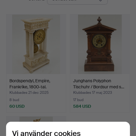
Bordspendyl, Empire,
Junghans Polyphon
Frankrike, 1800-tal.
Tischuhr / Bordsur med s…
Klubbades 21 dec 2025
Klubbades 17 maj 2023
8 bud
17 bud
60 USD
584 USD
Vi använder cookies