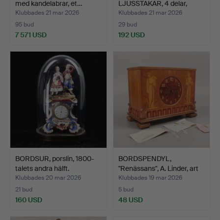
med kandelabrar, et…
LJUSSTAKAR, 4 delar,
boulle-te…
Klubbades 21 mar 2026
Klubbades 21 mar 2026
95 bud
29 bud
7 571 USD
192 USD
BORDSUR, porslin, 1800-
BORDSPENDYL,
talets andra hälft.
"Renässans", A. Linder, art
d…
Klubbades 20 mar 2026
Klubbades 19 mar 2026
21 bud
5 bud
160 USD
48 USD