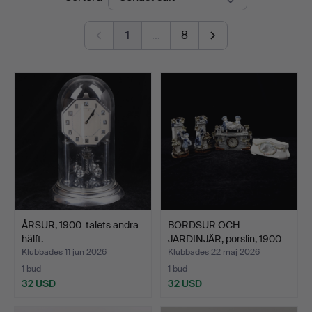
1
…
8
ÅRSUR, 1900-talets andra
BORDSUR OCH
hälft.
JARDINJÄR, porslin, 1900-
talet…
Klubbades 11 jun 2026
Klubbades 22 maj 2026
1 bud
1 bud
32 USD
32 USD