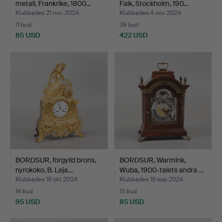
metall, Frankrike, 1800…
Falk, Stockholm, 190…
Klubbades 21 nov 2024
Klubbades 4 nov 2024
11 bud
39 bud
85 USD
422 USD
BORDSUR, förgylld brons,
BORDSUR, Warmink,
nyrokoko, B. Leja…
Wuba, 1900-talets andra …
Klubbades 19 okt 2024
Klubbades 19 sep 2024
14 bud
13 bud
95 USD
85 USD