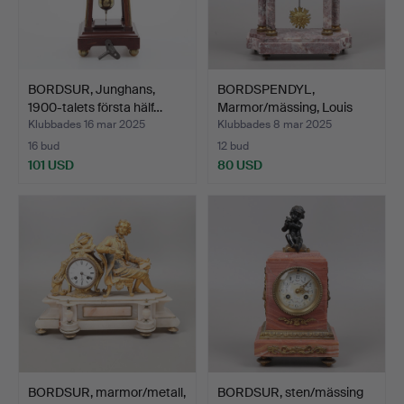
BORDSUR, Junghans,
BORDSPENDYL,
1900-talets första hälf…
Marmor/mässing, Louis
XVI-sti…
Klubbades 16 mar 2025
Klubbades 8 mar 2025
16 bud
12 bud
101 USD
80 USD
BORDSUR, marmor/metall,
BORDSUR, sten/mässing