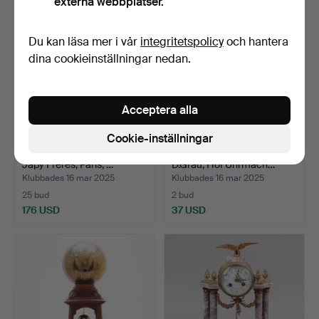
externa webbplatser.
Du kan läsa mer i vår
integritetspolicy
och hantera
dina cookieinställningar nedan.
Acceptera alla
Cookie-inställningar
BORDSPENDYL, mässing,
BORDSUR, sten, metall,
Japy Fréres, Paris, …
D.Grau, Hof Uhrmach…
Klubbades 16 mar 2025
Klubbades 16 mar 2025
25 bud
2 bud
176 USD
37 USD