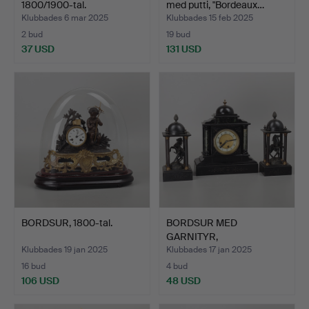
1800/1900-tal.
med putti, "Bordeaux…
Klubbades 6 mar 2025
Klubbades 15 feb 2025
2 bud
19 bud
37 USD
131 USD
BORDSUR, 1800-tal.
BORDSUR MED
GARNITYR,
marmor/metall, 1800-…
Klubbades 19 jan 2025
Klubbades 17 jan 2025
16 bud
4 bud
106 USD
48 USD