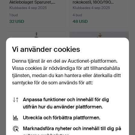
Aktiebolaget Sparuret,…
rokokostil, 1800/190…
Klubbades 4 sep 2025
Klubbades 4 sep 2025
1 bud
4 bud
32 USD
48 USD
Vi använder cookies
Denna tjänst är en del av Auctionet-plattformen.
Vissa cookies är nödvändiga för att tillhandahålla
tjänsten, medan du kan hantera eller återkalla ditt
samtycke för de som används för att:
BORDSPENDYL,
BORDSUR, mässing, Urgos.
Anpassa funktioner och innehåll för dig
nyrenässans, sent
utifrån hur du använder plattformen.
1800/1900-t…
Klubbades 12 aug 2025
Klubbades 8 maj 2025
23 bud
4 bud
Utveckla och förbättra plattformen.
149 USD
49 USD
Marknadsföra nyheter och innehåll till dig på