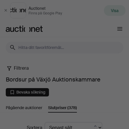
Auctionet
Visa
Stäng
Finns på Google Play
Auctionet.com
Filtrera
Bordsur
Bordsur på Växjö Auktionskammare
på
Bevaka sökning
Växjö
Pågående auktioner
Slutpriser
(378)
Auktionskammare
Slutpriser
Sortera