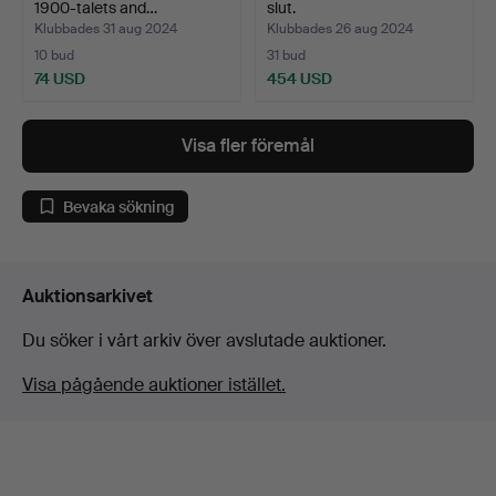
1900-talets and…
slut.
Klubbades 31 aug 2024
Klubbades 26 aug 2024
10 bud
31 bud
74 USD
454 USD
Visa fler föremål
Bevaka sökning
Auktionsarkivet
Du söker i vårt arkiv över avslutade auktioner.
Visa pågående auktioner istället.