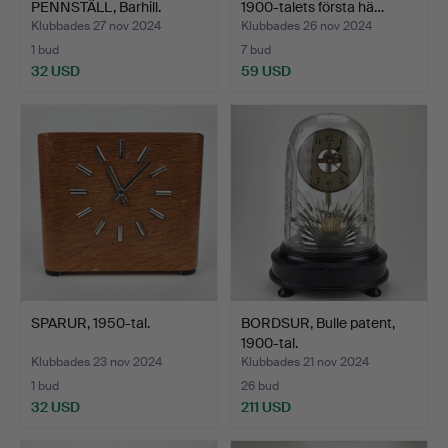
PENNSTÄLL, Barhill.
1900-talets första hä…
Klubbades 27 nov 2024
Klubbades 26 nov 2024
1 bud
7 bud
32 USD
59 USD
SPARUR, 1950-tal.
BORDSUR, Bulle patent,
1900-tal.
Klubbades 23 nov 2024
Klubbades 21 nov 2024
1 bud
26 bud
32 USD
211 USD