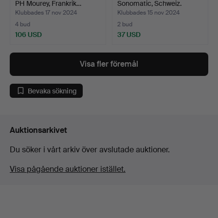
PH Mourey, Frankrik…
Sonomatic, Schweiz.
Klubbades 17 nov 2024
Klubbades 15 nov 2024
4 bud
2 bud
106 USD
37 USD
Visa fler föremål
Bevaka sökning
Auktionsarkivet
Du söker i vårt arkiv över avslutade auktioner.
Visa pågående auktioner istället.