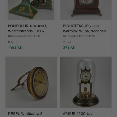
KONSOLUR, rokokostil,
BIBLIOTEKSUR, John
Westerstrands, 1900-…
Warmink, Wuba, Nederlän…
Klubbades 6 apr 2025
Klubbades 6 apr 2025
8 bud
2 bud
106 USD
37 USD
RESEUR, mässing, 8
ÅRSUR, 1900-tal.