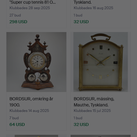
"Super cup tennis 81 O…
Tyskland.
Klubbades 28 sep 2025
Klubbades 16 aug 2025
27 bud
1 bud
298 USD
32 USD
BORDSUR, omkring år
BORDSUR, mässing,
1900.
Mauthe, Tyskland.
Klubbades 14 aug 2025
Klubbades 15 jul 2025
7 bud
1 bud
64 USD
32 USD