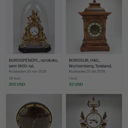
BORDSPENDYL, nyrokoko,
BORDSUR, HAC,
sent 1800-tal.
Wurttemberg, Tyskland,
omkri…
Klubbades 20 nov 2025
Klubbades 27 okt 2025
28 bud
1 bud
202 USD
32 USD