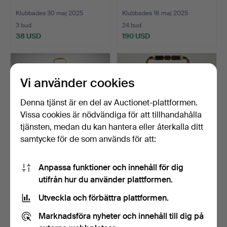
Klubbades 30 maj 2025
Klubbades 18 maj 2025
3 bud
24 bud
38 USD
190 USD
Vi använder cookies
Denna tjänst är en del av Auctionet-plattformen.
Vissa cookies är nödvändiga för att tillhandahålla
tjänsten, medan du kan hantera eller återkalla ditt
samtycke för de som används för att:
JUNGHANS. Bordsur,
L'EPÉE. Bordsur/reseur,
Anpassa funktioner och innehåll för dig
"Tempus fugit", Meister…
mässing och glas, …
utifrån hur du använder plattformen.
Klubbades 18 maj 2025
Klubbades 18 maj 2025
1 bud
17 bud
Utveckla och förbättra plattformen.
32 USD
341 USD
Marknadsföra nyheter och innehåll till dig på