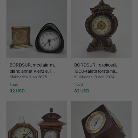
BORDSUR, med alarm,
BORDSUR, rokokostil,
bland annat Kienzle, T…
1900-talets första hä…
Klubbades 9 jan 2025
Klubbades 10 dec 2024
1 bud
1 bud
32 USD
32 USD