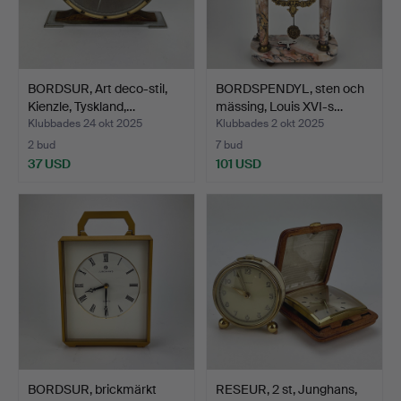
BORDSUR, Art deco-stil,
BORDSPENDYL, sten och
Kienzle, Tyskland,…
mässing, Louis XVI-s…
Klubbades 24 okt 2025
Klubbades 2 okt 2025
2 bud
7 bud
37 USD
101 USD
BORDSUR, brickmärkt
RESEUR, 2 st, Junghans,