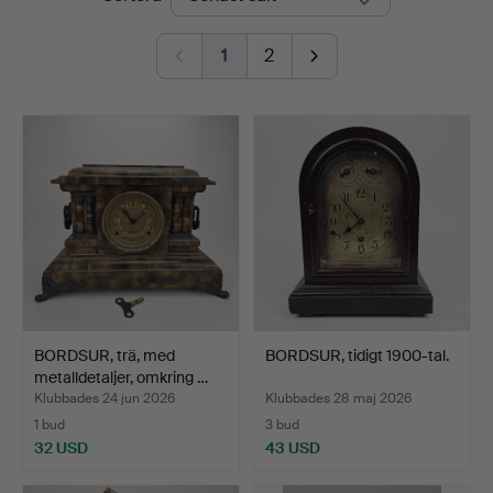
Ek
1
2
BORDSUR, trä, med
BORDSUR, tidigt 1900-tal.
metalldetaljer, omkring …
Klubbades 24 jun 2026
Klubbades 28 maj 2026
1 bud
3 bud
32 USD
43 USD