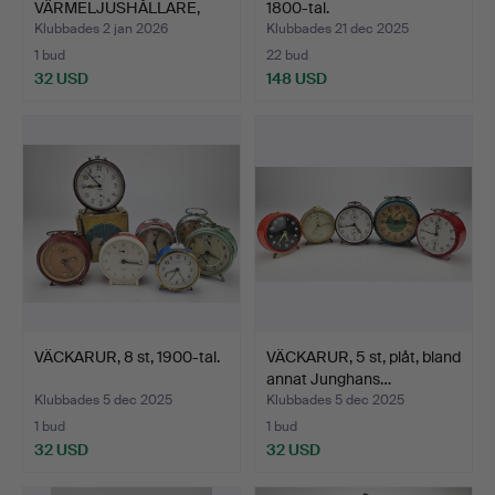
VÄRMELJUSHÅLLARE,
1800-tal.
svart granit…
Klubbades 2 jan 2026
Klubbades 21 dec 2025
1 bud
22 bud
32 USD
148 USD
VÄCKARUR, 8 st, 1900-tal.
VÄCKARUR, 5 st, plåt, bland
annat Junghans…
Klubbades 5 dec 2025
Klubbades 5 dec 2025
1 bud
1 bud
32 USD
32 USD