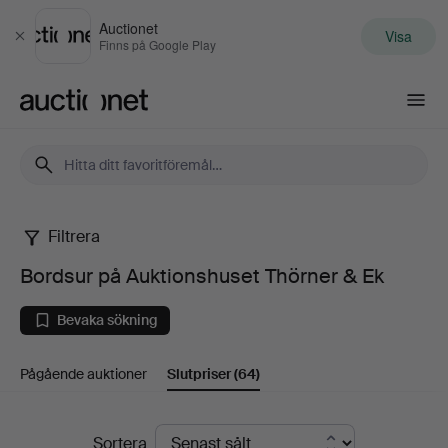
Auctionet
Visa
Stäng
Finns på Google Play
Auctionet.com
Filtrera
Bordsur
Bordsur på Auktionshuset Thörner & Ek
på
Bevaka sökning
Auktionshuset
Pågående auktioner
Slutpriser
(64)
Thörner
&
Slutpriser
Sortera