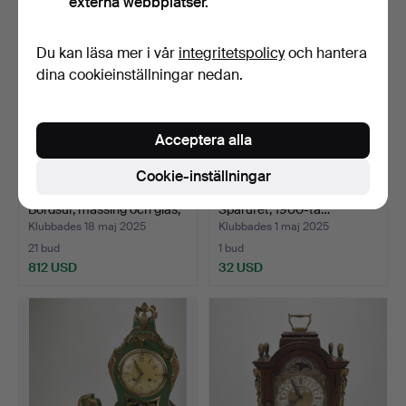
externa webbplatser.
Du kan läsa mer i vår
integritetspolicy
och hantera
dina cookieinställningar nedan.
Acceptera alla
Cookie-inställningar
MATTHEW NORMAN.
SPARUR, ek, Aktiebolaget
Bordsur, mässing och glas,
Sparuret, 1900-ta…
…
Klubbades 18 maj 2025
Klubbades 1 maj 2025
21 bud
1 bud
812 USD
32 USD