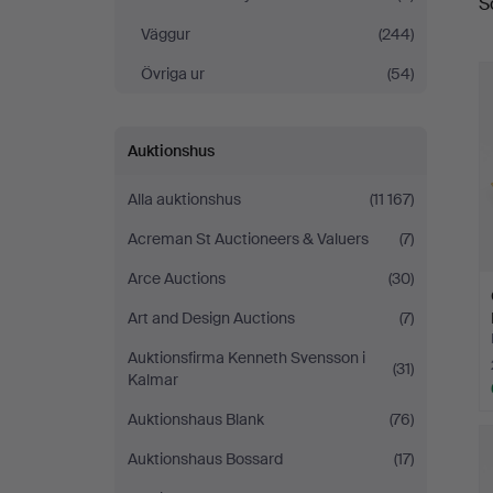
S
Väggur
(244)
Övriga ur
(54)
Auktionshus
Alla auktionshus
(11 167)
Acreman St Auctioneers & Valuers
(7)
Arce Auctions
(30)
Art and Design Auctions
(7)
Auktionsfirma Kenneth Svensson i
(31)
Kalmar
Auktionshaus Blank
(76)
Auktionshaus Bossard
(17)