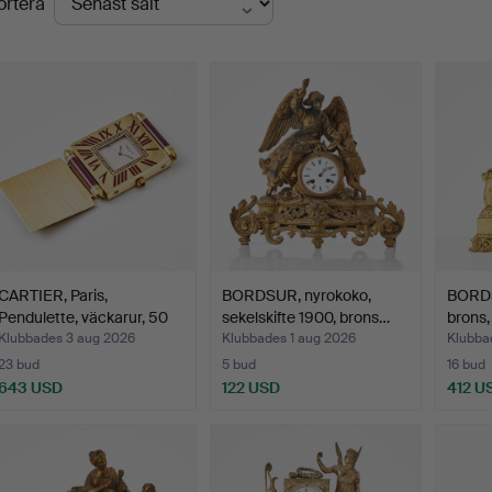
ortera
CARTIER, Paris,
BORDSUR, nyrokoko,
BORDS
Pendulette, väckarur, 50
sekelskifte 1900, brons…
brons,
x…
Klubbades 3 aug 2026
Klubbades 1 aug 2026
Klubbad
23 bud
5 bud
16 bud
643 USD
122 USD
412 U