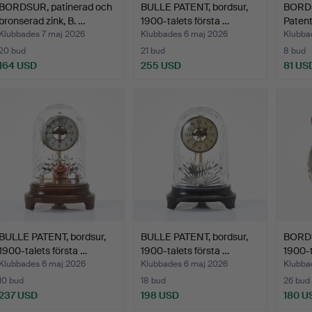
BORDSUR, patinerad och
BULLE PATENT, bordsur,
BORD
bronserad zink, B. …
1900-talets första …
Paten
Anniv
Klubbades 7 maj 2026
Klubbades 6 maj 2026
Klubba
20 bud
21 bud
8 bud
164 USD
255 USD
81 US
BULLE PATENT, bordsur,
BULLE PATENT, bordsur,
BORDS
1900-talets första …
1900-talets första …
1900-t
Klubbades 6 maj 2026
Klubbades 6 maj 2026
Klubba
10 bud
18 bud
26 bud
237 USD
198 USD
180 U