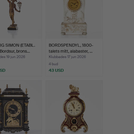
G SIMON (ETABL.
BORDSPENDYL, 1800-
 Bordsur, brons…
talets mitt, alabaster, …
des 19 jun 2026
Klubbades 17 jun 2026
4 bud
USD
43 USD