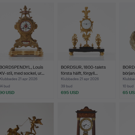
BORDSPENDYL, Louis
BORDSUR, 1800-talets
BORDS
XV-stil, med sockel, ur…
första hälft, förgyll…
början
Klubbades 21 apr 2026
Klubbades 21 apr 2026
Klubba
14 bud
39 bud
10 bud
90 USD
695 USD
65 U