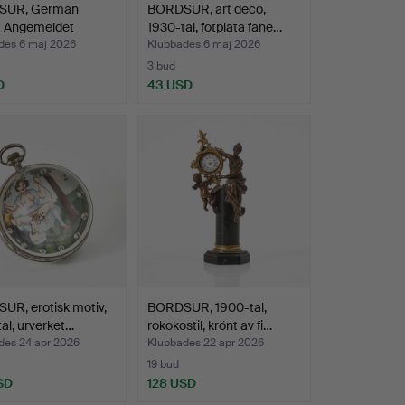
SUR, German
BORDSUR, art deco,
t Angemeldet
1930-tal, fotplata fane…
ers…
des 6 maj 2026
Klubbades 6 maj 2026
3 bud
D
43 USD
UR, erotisk motiv,
BORDSUR, 1900-tal,
al, urverket…
rokokostil, krönt av fi…
des 24 apr 2026
Klubbades 22 apr 2026
19 bud
SD
128 USD