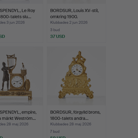
PENDYL, Le Roy
BORDSUR, Louis XV-stil,
 1800-talets slu…
omkring 1900.
des 3 jun 2026
Klubbades 2 jun 2026
3 bud
SD
37 USD
PENDYL, empire,
BORDSUR, förgylld brons,
la märkt Weström…
1800-talets andra…
des 28 maj 2026
Klubbades 28 maj 2026
7 bud
SD
59 USD