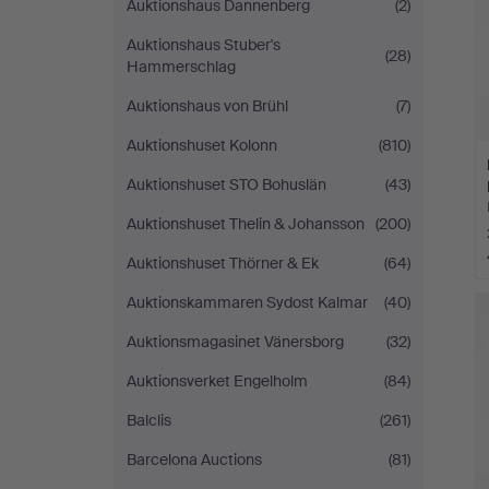
Auktionshaus Dannenberg
(2)
Auktionshaus Stuber's
(28)
Hammerschlag
Auktionshaus von Brühl
(7)
Auktionshuset Kolonn
(810)
Auktionshuset STO Bohuslän
(43)
Auktionshuset Thelin & Johansson
(200)
Auktionshuset Thörner & Ek
(64)
Auktionskammaren Sydost Kalmar
(40)
Auktionsmagasinet Vänersborg
(32)
Auktionsverket Engelholm
(84)
Balclis
(261)
Barcelona Auctions
(81)