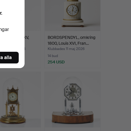
r.
ingar
LUR, Louis XV,
BORDSPENDYL, omkring
al.
1800, Louis XVI, Fran…
des 17 maj 2026
Klubbades 11 maj 2026
14 bud
a alla
USD
254 USD