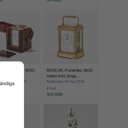
R, Frankrike, 1900-
RESEUR, Frankrike, 1800-
första hälf…
talets mitt, förgy…
des 26 maj 2026
Klubbades 26 maj 2026
vändiga
8 bud
SD
422 USD