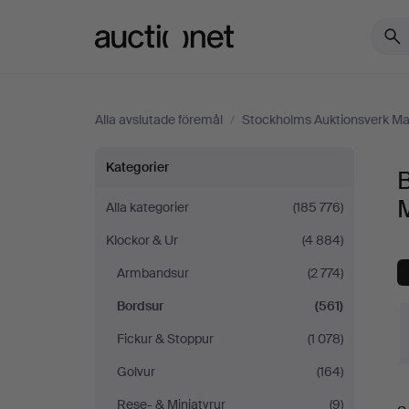
Auctionet.com
Alla avslutade föremål
/
Stockholms Auktionsverk Ma
Bordsur
Kategorier
på
Alla kategorier
(185 776)
Klockor & Ur
(4 884)
Stockholms
Armbandsur
(2 774)
Auktionsverk
Bordsur
(561)
Magasin
Fickur & Stoppur
(1 078)
Golvur
(164)
5
S
Rese- & Miniatyrur
(9)