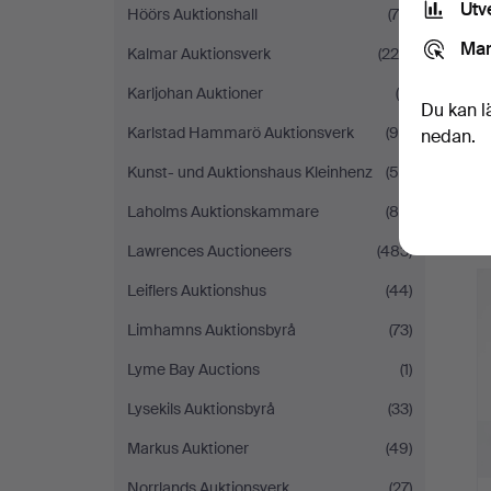
Utv
Höörs Auktionshall
(79)
Mar
Kalmar Auktionsverk
(225)
Karljohan Auktioner
(5)
Du kan l
Karlstad Hammarö Auktionsverk
(94)
nedan.
Kunst- und Auktionshaus Kleinhenz
(55)
Laholms Auktionskammare
(80)
Lawrences Auctioneers
(483)
Leiflers Auktionshus
(44)
Limhamns Auktionsbyrå
(73)
Lyme Bay Auctions
(1)
Lysekils Auktionsbyrå
(33)
Markus Auktioner
(49)
Norrlands Auktionsverk
(27)