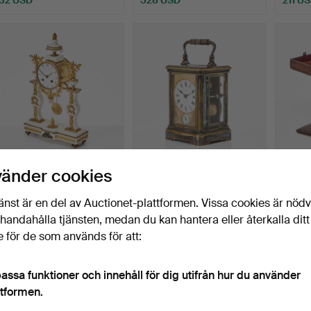
BORDSPENDYL, Louis
RESEUR, A.H Rodanet,
RESEU
vänder cookies
XVI, urtavla märkt Sart…
Paris, försilvrad mäs…
talets 
Klubbades 28 maj 2026
Klubbades 26 maj 2026
Klubba
änst är en del av Auctionet-plattformen. Vissa cookies är nöd
5 bud
19 bud
13 bud
illhandahålla tjänsten, medan du kan hantera eller återkalla ditt
422 USD
277 USD
211 U
 för de som används för att:
assa funktioner och innehåll för dig utifrån hur du använder
ttformen.