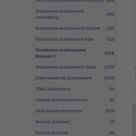
Stockholms Auktionsverk Hamburg
(109)
Stockholms Auktionsverk
(181)
Helsingborg
Stockholms Auktionsverk Helsinki
(29)
Stockholms Auktionsverk Köln
(52)
Stockholms Auktionsverk
(561)
Magasin 5
Stockholms Auktionsverk Sickla
(225)
Södermanlands Auktionsverk
(209)
TOKA Auktionshus
(5)
Uppsala Auktionskammare
(6)
Växjö Auktionskammare
(378)
Woxholt Auktioner
(7)
Young's Auctions
(11)