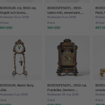
BORDSUR, trä, 1800-tal,
BORDSPENDYL, 1800-
BORDS
förgyllt och brons…
talets mitt, senempire, …
Paris,
Klubbades 13 jun 2026
Klubbades 8 jun 2026
Klubba
24 bud
6 bud
43 bud
190 USD
106 USD
897 U
BORDSUR, Water Bury,
BORDSPENDYL, 1900-tal,
BORDS
USA.
Frankrike, Deniere …
urtav
Klubbades 2 jun 2026
Klubbades 28 maj 2026
Klubba
1 bud
2 bud
8 bud
32 USD
528 USD
211 U