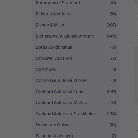
Batemans of Stamford
(6)
Bidstrup Auktioner
(10)
Bishop & Miller
(207)
Björnssons Auktionskammare
(149)
Borås Auktionshall
(17)
Chalkwell Auctions
(77)
Colombos
(1)
Connoisseur Bokauktioner
(3)
Crafoord Auktioner Lund
(391)
Crafoord Auktioner Malmö
(40)
Crafoord Auktioner Stockholm
(218)
Dreweatts Online
(15)
Falun Auktionsbyrå
(7)