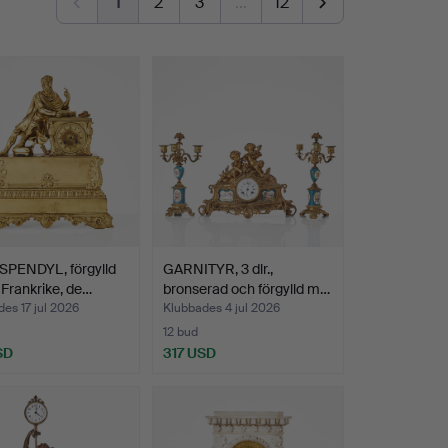
1
2
3
…
12
PENDYL, förgylld
GARNITYR, 3 dlr.,
 Frankrike, de…
bronserad och förgylld m…
es 17 jul 2026
Klubbades 4 jul 2026
12 bud
SD
317 USD