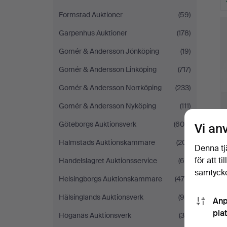
Formstad Auktioner
(59)
Garpenhus Auktioner
(178)
Gomér & Andersson Jönköping
(19)
Gomér & Andersson Linköping
(717)
Gomér & Andersson Norrköping
(233)
Gomér & Andersson Nyköping
(111)
Göteborgs Auktionsverk
(604)
Vi an
Halmstads Auktionskammare
(201)
Denna tj
för att t
Handelslagret Auktionsservice
(60)
samtycke
Helsingborgs Auktionskammare
(475)
Hälsinglands Auktionsverk
(95)
Anp
pla
Höganäs Auktionsverk
(35)