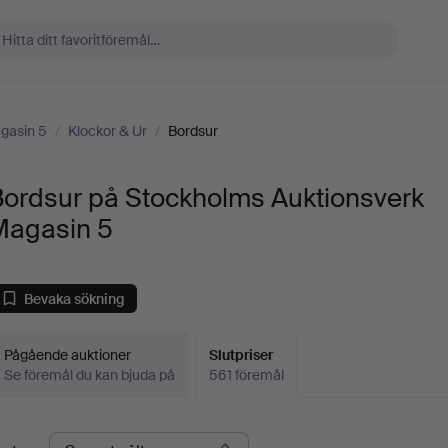
gasin 5
/
Klockor & Ur
/
Bordsur
Bordsur på Stockholms Auktionsverk
Magasin 5
Bevaka sökning
Pågående auktioner
Slutpriser
Se föremål du kan bjuda på
561 föremål
lutpriser