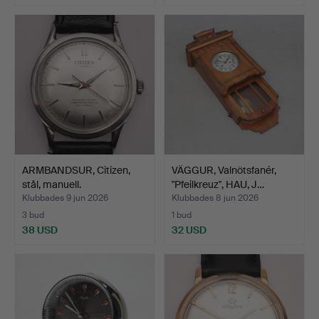
ARMBANDSUR, Citizen,
VÄGGUR, Valnötsfanér,
stål, manuell.
"Pfeilkreuz", HAU, J…
Klubbades 9 jun 2026
Klubbades 8 jun 2026
3 bud
1 bud
38 USD
32 USD