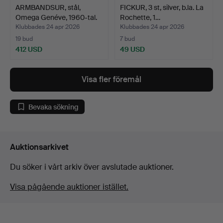
ARMBANDSUR, stål,
FICKUR, 3 st, silver, b.la. La
Omega Genéve, 1960-tal.
Rochette, 1…
Klubbades 24 apr 2026
Klubbades 24 apr 2026
19 bud
7 bud
412 USD
49 USD
Visa fler föremål
Bevaka sökning
Auktionsarkivet
Du söker i vårt arkiv över avslutade auktioner.
Visa pågående auktioner istället.