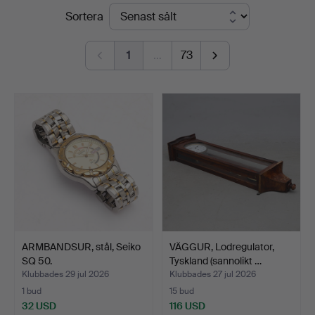
Slutpriser
Sortera
&
Andersson
1
…
73
Norrköping
ARMBANDSUR, stål, Seiko
VÄGGUR, Lodregulator,
SQ 50.
Tyskland (sannolikt …
Klubbades 29 jul 2026
Klubbades 27 jul 2026
1 bud
15 bud
32 USD
116 USD