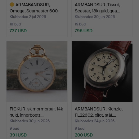
ARMABANDSUR,
ARMBANDSUR, Tissot,
Omega, Seamaster 600,
Seastar, 18k guld, qua…
stål, m…
Klubbades 2 jul 2026
Klubbades 30 jun 2026
18 bud
19 bud
737 USD
796 USD
Utvalt
föremål
FICKUR, sk mormorsur, 14k
ARMBANDSUR, Kienzle,
guld, innerboett…
FL22602, pilot, stål,…
Klubbades 30 jun 2026
Klubbades 24 jun 2026
9 bud
9 bud
391 USD
200 USD