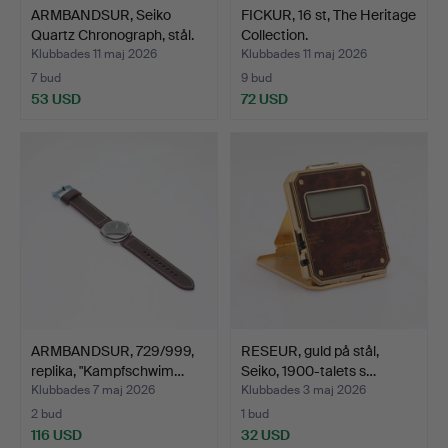
ARMBANDSUR, Seiko
FICKUR, 16 st, The Heritage
Quartz Chronograph, stål.
Collection.
Klubbades 11 maj 2026
Klubbades 11 maj 2026
7 bud
9 bud
53 USD
72 USD
ARMBANDSUR, 729/999,
RESEUR, guld på stål,
replika, "Kampfschwim…
Seiko, 1900-talets s…
Klubbades 7 maj 2026
Klubbades 3 maj 2026
2 bud
1 bud
116 USD
32 USD