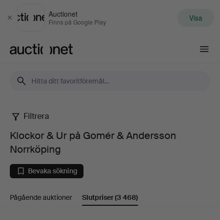
Auctionet
Visa
Stäng
Finns på Google Play
Auctionet.com
Filtrera
Klockor
Klockor & Ur på Gomér & Andersson
&
Norrköping
Ur
Bevaka sökning
på
Pågående auktioner
Slutpriser
(3 468)
Gomér