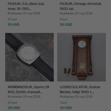
FICKUR, 3 st, silver, b.la.
FICKUR, Omega, vitmetall,
Invar, 18-/190…
1900-tal.
Klubbades 27 maj 2026
Klubbades 25 maj 2026
10 bud
9 bud
70 USD
55 USD
ARMBANDSUR, Sporto 28
LODREGULATOR, Gustav
800, Zenith, manuell…
Becker, tidigt 1900-t…
Klubbades 25 maj 2026
Klubbades 25 maj 2026
23 bud
1 bud
211 USD
32 USD