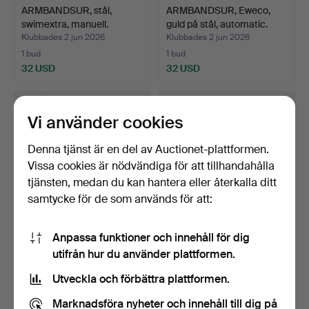
ARMBANDSUR, stål,
ARMBANDSUR, Eweco,
swimextra, manuell.
guld på stål, automatic.
Klubbades 2 jun 2026
Klubbades 2 jun 2026
1 bud
1 bud
32 USD
32 USD
Vi använder cookies
Denna tjänst är en del av Auctionet-plattformen.
Vissa cookies är nödvändiga för att tillhandahålla
tjänsten, medan du kan hantera eller återkalla ditt
samtycke för de som används för att:
Anpassa funktioner och innehåll för dig
FICKUR, spindelgång, silver.
ARMBANDSUR, Mauthe,
utifrån hur du använder plattformen.
manuellt, Volkswagen, …
Klubbades 1 jun 2026
Klubbades 1 jun 2026
Utveckla och förbättra plattformen.
8 bud
10 bud
69 USD
79 USD
Marknadsföra nyheter och innehåll till dig på