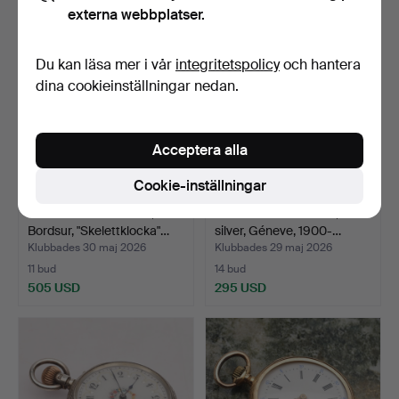
externa webbplatser.
Du kan läsa mer i vår
integritetspolicy
och hantera
dina cookieinställningar nedan.
Acceptera alla
Cookie-inställningar
JAEGER LECOULTRE,
ALEX HÜNING. fickur,
Bordsur, "Skelettklocka"…
silver, Géneve, 1900-…
Klubbades 30 maj 2026
Klubbades 29 maj 2026
11 bud
14 bud
505 USD
295 USD