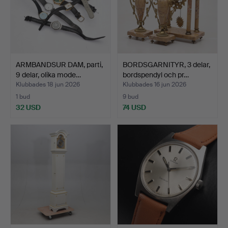
ARMBANDSUR DAM, parti,
BORDSGARNITYR, 3 delar,
9 delar, olika mode…
bordspendyl och pr…
Klubbades 18 jun 2026
Klubbades 16 jun 2026
1 bud
9 bud
32 USD
74 USD