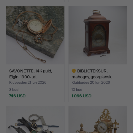
SAVONETTE, 14K guld,
BIBLIOTEKSUR,
Elgin, 1900-tal.
mahogny, georgiansk,
Thomas …
Klubbades 21 jun 2026
Klubbades 20 jun 2026
3 bud
10 bud
746 USD
1 066 USD
Utvalt
föremål