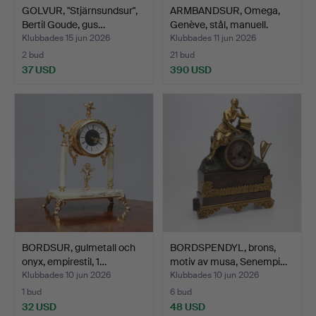
GOLVUR, "Stjärnsundsur",
ARMBANDSUR, Omega,
Bertil Goude, gus…
Genève, stål, manuell.
Klubbades 15 jun 2026
Klubbades 11 jun 2026
2 bud
21 bud
37 USD
390 USD
BORDSUR, gulmetall och
BORDSPENDYL, brons,
onyx, empirestil, 1…
motiv av musa, Senempi…
Klubbades 10 jun 2026
Klubbades 10 jun 2026
1 bud
6 bud
32 USD
48 USD