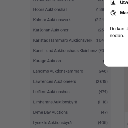
Utv
Höörs Auktionshall
(1 382)
Mar
Kalmar Auktionsverk
(2 246)
Du kan l
Karljohan Auktioner
(256)
nedan.
Karlstad Hammarö Auktionsverk
(1 640)
Kunst- und Auktionshaus Kleinhenz
(709)
Kurage Auktion
(4)
Laholms Auktionskammare
(746)
Lawrences Auctioneers
(2 619)
Leiflers Auktionshus
(474)
Limhamns Auktionsbyrå
(1 118)
Lyme Bay Auctions
(47)
Lysekils Auktionsbyrå
(405)