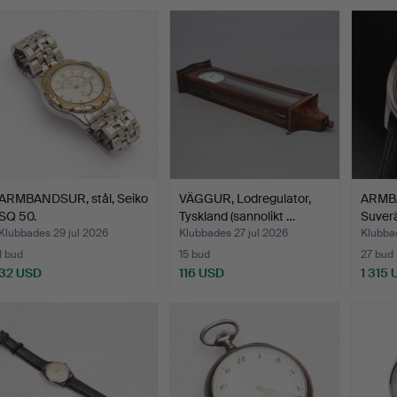
ARMBANDSUR, stål, Seiko
VÄGGUR, Lodregulator,
ARMB
SQ 50.
Tyskland (sannolikt …
Suverä
Klubbades 29 jul 2026
Klubbades 27 jul 2026
Klubbad
1 bud
15 bud
27 bud
32 USD
116 USD
1 315