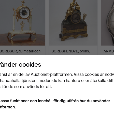
BORDSUR, gulmetall och
BORDSPENDYL, brons,
ARMBA
onyx, empirestil, 1…
motiv av musa, Senempi…
stål, 
Klubbades 10 jun 2026
Klubbades 10 jun 2026
Klubba
vänder cookies
1 bud
6 bud
3 bud
32 USD
48 USD
38 U
änst är en del av Auctionet-plattformen. Vissa cookies är nöd
illhandahålla tjänsten, medan du kan hantera eller återkalla ditt
 för de som används för att:
assa funktioner och innehåll för dig utifrån hur du använder
ttformen.