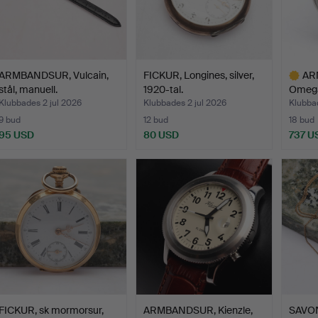
ARMBANDSUR, Vulcain,
FICKUR, Longines, silver,
AR
stål, manuell.
1920-tal.
Omega
stål, 
Klubbades 2 jul 2026
Klubbades 2 jul 2026
Klubbad
9 bud
12 bud
18 bud
95 USD
80 USD
737 U
Utvalt
föremål
FICKUR, sk mormorsur,
ARMBANDSUR, Kienzle,
SAVON