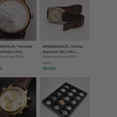
NDSUR, "Heritage
ARMBANDSUR, Certina,
orniche, Limit…
Argonaut 280, stål, 1…
des 15 maj 2026
Klubbades 14 maj 2026
5 bud
SD
48 USD