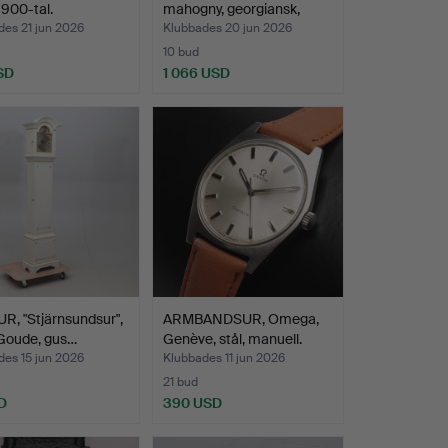
1900-tal.
mahogny, georgiansk,
Thomas …
des 21 jun 2026
Klubbades 20 jun 2026
10 bud
SD
1 066 USD
Utvalt
föremål
, "Stjärnsundsur",
ARMBANDSUR, Omega,
 Goude, gus…
Genève, stål, manuell.
des 15 jun 2026
Klubbades 11 jun 2026
21 bud
D
390 USD