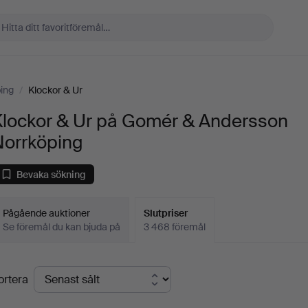
ing
/
Klockor & Ur
Klockor & Ur på Gomér & Andersson
Norrköping
Bevaka sökning
Pågående auktioner
Slutpriser
Se föremål du kan bjuda på
3 468 föremål
lutpriser
ortera