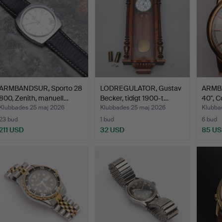
ARMBANDSUR, Sporto 28
LODREGULATOR, Gustav
ARMBA
800, Zenith, manuell…
Becker, tidigt 1900-t…
40", C
Klubbades 25 maj 2026
Klubbades 25 maj 2026
Klubba
23 bud
1 bud
6 bud
211 USD
32 USD
85 U