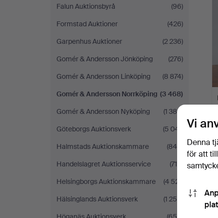
Falun Auktionsbyrå
(96)
Formstad Auktioner
(426)
Garpenhus Auktioner
(2 236)
Gomér & Andersson Jönköping
(276)
Gomér & Andersson Linköping
(8 874)
Gomér & Andersson Norrköping
(3 468)
Gomér & Andersson Nyköping
(1 384)
Vi an
Göteborgs Auktionsverk
(5 041)
Denna tj
Halmstads Auktionskammare
(849)
för att t
Handelslagret Auktionsservice
(716)
samtycke
Helsingborgs Auktionskammare
(4 521)
Anp
Hälsinglands Auktionsverk
(1 258)
pla
Höganäs Auktionsverk
(656)