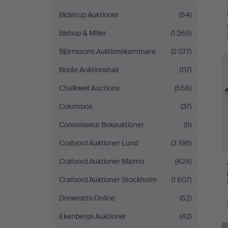
Bidstrup Auktioner
(54)
Bishop & Miller
(1 265)
Björnssons Auktionskammare
(2 077)
Borås Auktionshall
(117)
Chalkwell Auctions
(556)
Colombos
(37)
Connoisseur Bokauktioner
(9)
Crafoord Auktioner Lund
(3 196)
Crafoord Auktioner Malmö
(424)
Crafoord Auktioner Stockholm
(1 607)
Dreweatts Online
(52)
Ekenbergs Auktioner
(42)