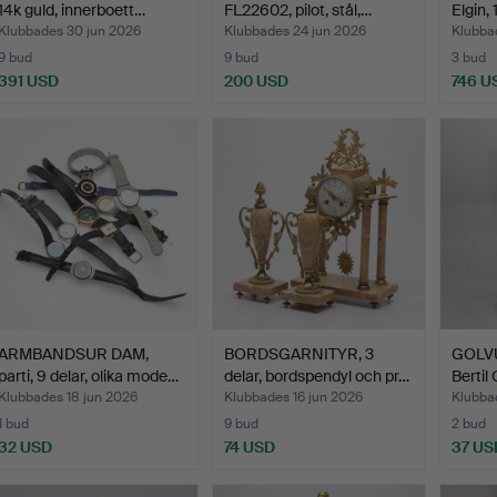
14k guld, innerboett…
FL22602, pilot, stål,…
Elgin, 
Klubbades 30 jun 2026
Klubbades 24 jun 2026
Klubba
9 bud
9 bud
3 bud
391 USD
200 USD
746 U
ARMBANDSUR DAM,
BORDSGARNITYR, 3
GOLVUR
parti, 9 delar, olika mode…
delar, bordspendyl och pr…
Bertil
Klubbades 18 jun 2026
Klubbades 16 jun 2026
Klubba
1 bud
9 bud
2 bud
32 USD
74 USD
37 US