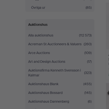
Andersson
Övriga ur
(85)
Norrköping
Auktionshus
Alla auktionshus
(112 573)
Acreman St Auctioneers & Valuers
(260)
Arce Auctions
(109)
Art and Design Auctions
(17)
Auktionsfirma Kenneth Svensson i
(323)
Kalmar
Auktionshaus Blank
(455)
Auktionshaus Bossard
(145)
Auktionshaus Dannenberg
(6)