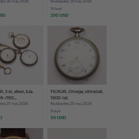
des 30 maj 2026
Klubbades 29 maj 2026
14 bud
USD
295 USD
 3 st, silver, b.la.
FICKUR, Omega, vitmetall,
 18-/190…
1900-tal.
des 27 maj 2026
Klubbades 25 maj 2026
9 bud
D
55 USD