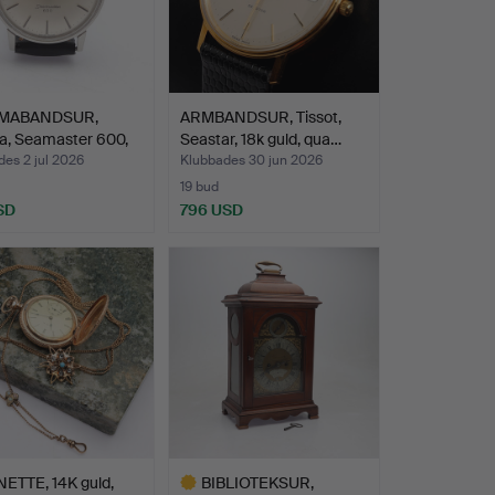
MABANDSUR,
ARMBANDSUR, Tissot,
, Seamaster 600,
Seastar, 18k guld, qua…
m…
es 2 jul 2026
Klubbades 30 jun 2026
19 bud
SD
796 USD
ETTE, 14K guld,
BIBLIOTEKSUR,