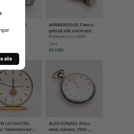
r.
NDSUR, stål,
ARMBANDSUR, Eweco,
ingar
tra, manuell.
guld på stål, automatic.
des 2 jun 2026
Klubbades 2 jun 2026
1 bud
D
32 USD
a alla
ER LECOULTRE,
ALEX HÜNING. fickur,
r, "Skelettklocka"…
silver, Géneve, 1900-…