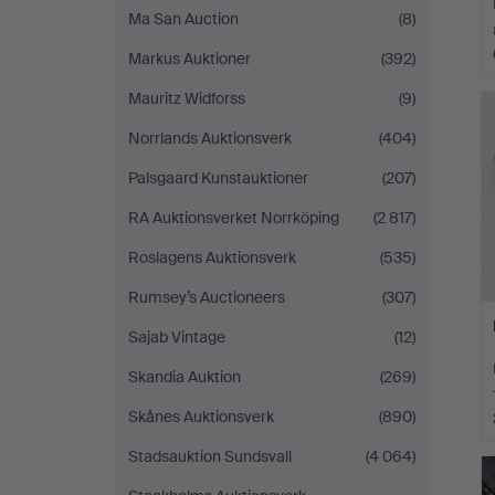
Ma San Auction
(8)
Markus Auktioner
(392)
Mauritz Widforss
(9)
Norrlands Auktionsverk
(404)
Palsgaard Kunstauktioner
(207)
RA Auktionsverket Norrköping
(2 817)
Roslagens Auktionsverk
(535)
Rumsey’s Auctioneers
(307)
Sajab Vintage
(12)
Skandia Auktion
(269)
Skånes Auktionsverk
(890)
Stadsauktion Sundsvall
(4 064)