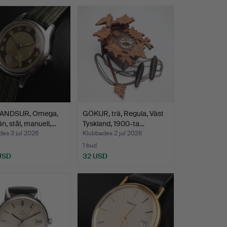
ANDSUR, Omega,
GÖKUR, trä, Regula, Väst
n, stål, manuell,…
Tyskland, 1900-ta…
es 3 jul 2026
Klubbades 2 jul 2026
1 bud
 USD
32 USD