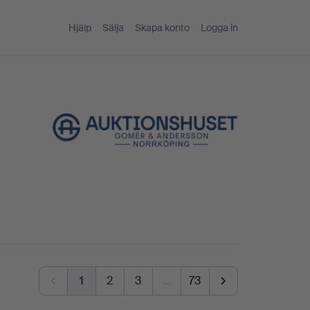
Hjälp
Sälja
Skapa konto
Logga in
1
2
3
…
73