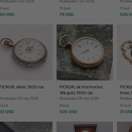
Klubbades 1 jun 2026
Klubbades 1 jun 2026
Klubba
8 bud
10 bud
11 bud
69 USD
79 USD
505 
FICKUR, silver, 1900-tal.
FICKUR, sk mormorsur,
FICKUR,
18k guld, 1900-tal.
Invar,
Klubbades 29 maj 2026
Klubbades 28 maj 2026
Klubba
1 bud
6 bud
10 bud
32 USD
505 USD
70 US