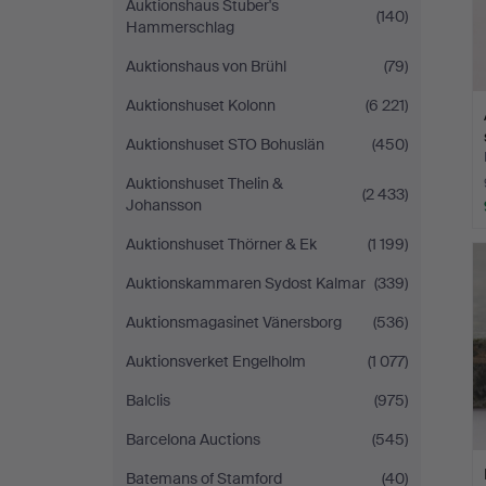
Auktionshaus Stuber's
(140)
Hammerschlag
Auktionshaus von Brühl
(79)
Auktionshuset Kolonn
(6 221)
Auktionshuset STO Bohuslän
(450)
Auktionshuset Thelin &
(2 433)
Johansson
Auktionshuset Thörner & Ek
(1 199)
Auktionskammaren Sydost Kalmar
(339)
Auktionsmagasinet Vänersborg
(536)
Auktionsverket Engelholm
(1 077)
Balclis
(975)
Barcelona Auctions
(545)
Batemans of Stamford
(40)