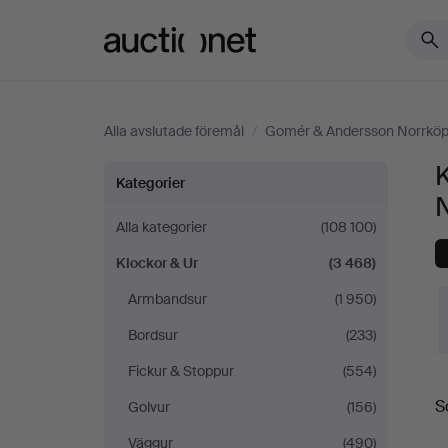
Auctionet.com
Alla avslutade föremål
/
Gomér & Andersson Norrköp
Klockor
Kategorier
&
Alla kategorier
(108 100)
Klockor & Ur
(3 468)
Ur
Armbandsur
(1 950)
på
Bordsur
(233)
Gomér
Fickur & Stoppur
(554)
S
S
Golvur
(156)
&
Väggur
(490)