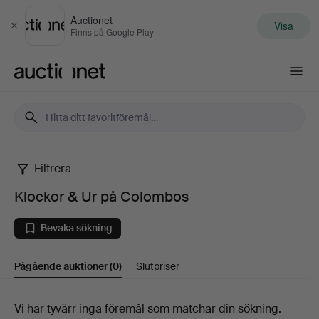
Auctionet
Visa
Stäng
Finns på Google Play
Auctionet.com
Filtrera
Klockor
Klockor & Ur på Colombos
&
Bevaka sökning
Ur
Pågående auktioner
(0)
Slutpriser
på
Colombos
Pågående
Vi har tyvärr inga föremål som matchar din sökning.