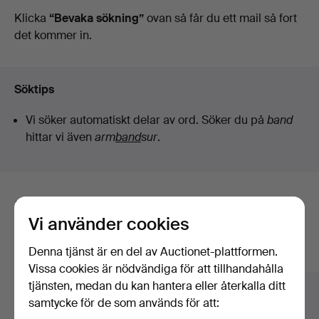
auktioner
Klicka
“Bevaka sökning”
ovan så får du ett mail så fort
det kommer in.
Söktips
Vi söker automatiskt delar av ord. Söker du på
band
hittar vi även
arm
band
sur
.
Här är föremål från vårt arkiv som
Vi använder cookies
matchar din sökning
Denna tjänst är en del av Auctionet-plattformen.
Visa alla föremål
Vissa cookies är nödvändiga för att tillhandahålla
tjänsten, medan du kan hantera eller återkalla ditt
samtycke för de som används för att: