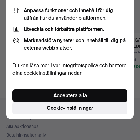
Anpassa funktioner och innehåll för dig
utifrån hur du använder plattformen.
Utveckla och förbättra plattformen.
Marknadsföra nyheter och innehåll till dig på
PATEK PHILIPPE
CORUM AMIRALS CUP
OMEG
NAUTILUS 3800.
UTMANARE.
SPEED
externa webbplatser.
Klubbades 19 jun 2024
Klubbades 18 okt 2020
Klubbade
1 bud
1 bud
10 bud
Du kan läsa mer i vår
integritetspolicy
och hantera
28 808 USD
2 305 USD
865 U
dina cookieinställningar nedan.
Acceptera alla
Sidfotsnavigation
Cookie-inställningar
Hjälp och kontakt
Kontakta support
Alla auktionshus
Betalningsalternativ