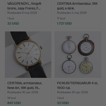
VÄGGPENDYL, förgyllt
CERTINA Armbandsur, 18K
brons, Japy Freres, F…
guld, x-länk.
Klubbades 6 maj 2026
Klubbades 2 maj 2026
1 bud
17 bud
32 USD
1 727 USD
CERTINA, armbandsur,
FICKUR/TIDTAGARUR 4 st,
New Art, 18K guld, 19…
1900-tal.
Klubbades 30 apr 2026
Klubbades 30 apr 2026
14 bud
1 bud
847 USD
32 USD