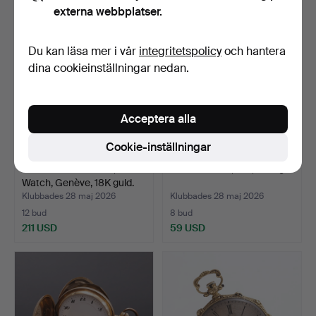
externa webbplatser.
Du kan läsa mer i vår
integritetspolicy
och hantera
dina cookieinställningar nedan.
Acceptera alla
Cookie-inställningar
DAMARMBANDSUR, Dom
TIDTAGARUR, stål, Omega.
Watch, Genève, 18K guld.
Klubbades 28 maj 2026
Klubbades 28 maj 2026
12 bud
8 bud
211 USD
59 USD