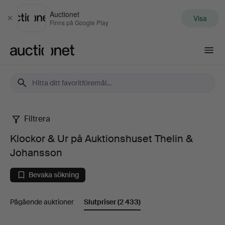
Auctionet
Visa
Stäng
Finns på Google Play
Auctionet.com
Filtrera
Klockor
Klockor & Ur på Auktionshuset Thelin &
&
Johansson
Ur
Bevaka sökning
på
Pågående auktioner
Slutpriser
(2 433)
Auktionshuset