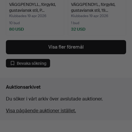
VÄGGPENDYLL, förgylld,
VÄGGPENDYL, förgylld,
gustaviansk stil, P…
gustaviansk stil, 19…
Klubbades 19 apr 2026
Klubbades 19 apr 2026
10 bud
1 bud
80 USD
32 USD
Visa fler föremål
Bevaka sökning
Auktionsarkivet
Du söker i vårt arkiv över avslutade auktioner.
Visa pågående auktioner istället.