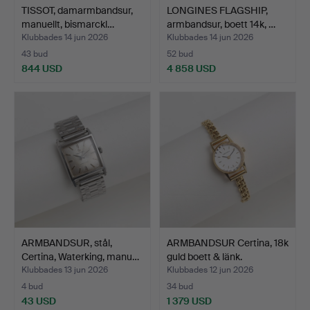
TISSOT, damarmbandsur,
LONGINES FLAGSHIP,
manuellt, bismarckl…
armbandsur, boett 14k, …
Klubbades 14 jun 2026
Klubbades 14 jun 2026
43 bud
52 bud
844 USD
4 858 USD
ARMBANDSUR, stål,
ARMBANDSUR Certina, 18k
Certina, Waterking, manu…
guld boett & länk.
Klubbades 13 jun 2026
Klubbades 12 jun 2026
4 bud
34 bud
43 USD
1 379 USD