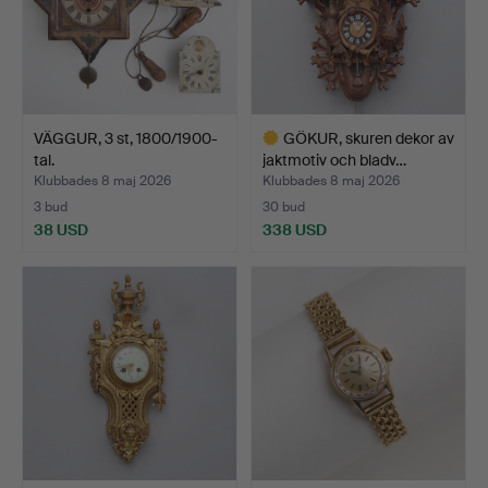
VÄGGUR, 3 st, 1800/1900-
GÖKUR, skuren dekor av
tal.
jaktmotiv och bladv…
Klubbades 8 maj 2026
Klubbades 8 maj 2026
3 bud
30 bud
38 USD
338 USD
Utvalt
föremål