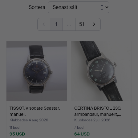
Slutpriser
Sortera
Thelin
&
1
…
51
Johansson
TISSOT, Visodate Seastar,
CERTINA BRISTOL 230,
manuell.
armbandsur, manuellt,…
Klubbades 4 aug 2026
Klubbades 2 jul 2026
11 bud
7 bud
95 USD
64 USD