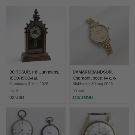
BORDSUR, trä, Junghans,
DAMARMBANDSUR,
1800/1900-tal.
Chamont, boett 14 k, x-
länk…
Klubbades 31 maj 2026
Klubbades 30 maj 2026
1 bud
33 bud
32 USD
1 363 USD