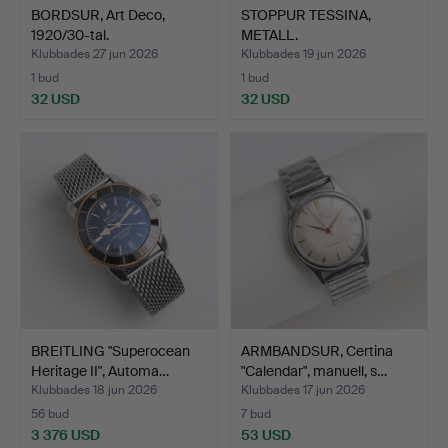
BORDSUR, Art Deco,
STOPPUR TESSINA,
1920/30-tal.
METALL.
Klubbades 27 jun 2026
Klubbades 19 jun 2026
1 bud
1 bud
32 USD
32 USD
BREITLING "Superocean
ARMBANDSUR, Certina
Heritage II", Automa…
"Calendar", manuell, s…
Klubbades 18 jun 2026
Klubbades 17 jun 2026
56 bud
7 bud
3 376 USD
53 USD