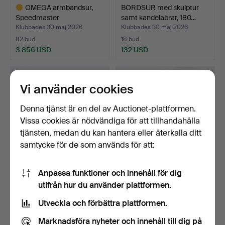
OMEGA armbandsur,
BORDSUR med skulptur
Speedmaster
samt kandelabrar, 180…
Professional…
Klubbades 30 maj 2026
Klubbades 30 maj 2026
82 bud
18 bud
3 856 USD
132 USD
Utvalt
föremål
Vi använder cookies
Denna tjänst är en del av Auctionet-plattformen.
Vissa cookies är nödvändiga för att tillhandahålla
tjänsten, medan du kan hantera eller återkalla ditt
samtycke för de som används för att:
Anpassa funktioner och innehåll för dig
FICKUR, så kallat
BISCHOFF Armbandsur,
utifrån hur du använder plattformen.
mormorsur, ytterboett 14…
18K vitguld med stena…
Klubbades 28 maj 2026
Klubbades 28 maj 2026
Utveckla och förbättra plattformen.
7 bud
4 bud
338 USD
2 511 USD
Marknadsföra nyheter och innehåll till dig på