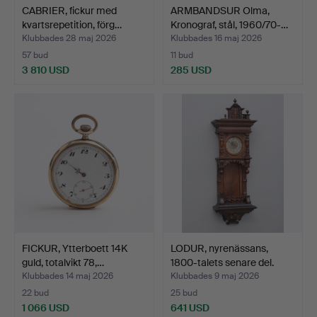
CABRIER, fickur med
ARMBANDSUR Olma,
kvartsrepetition, förg…
Kronograf, stål, 1960/70-…
Klubbades 28 maj 2026
Klubbades 16 maj 2026
57 bud
11 bud
3 810 USD
285 USD
FICKUR, Ytterboett 14K
LODUR, nyrenässans,
guld, totalvikt 78,…
1800-talets senare del.
Klubbades 14 maj 2026
Klubbades 9 maj 2026
22 bud
25 bud
1 066 USD
641 USD