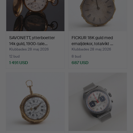
SAVONETT, ytterboetter
FICKUR 18K guld med
14k guld, 1900-tale…
emaljdekor, totalvikt …
Klubbades 28 maj 2026
Klubbades 28 maj 2026
12 bud
8 bud
1 491 USD
687 USD