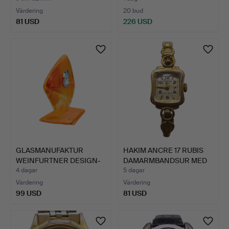
Värdering
20 bud
81 USD
226 USD
GLASMANUFAKTUR
HAKIM ANCRE 17 RUBIS
WEINFURTNER DESIGN-
DAMARMBANDSUR MED
BORDSUR …
KLO…
4 dagar
5 dagar
Värdering
Värdering
99 USD
81 USD