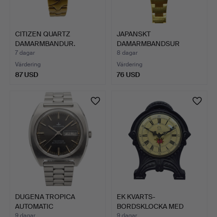
CITIZEN QUARTZ
JAPANSKT
DAMARMBANDUR.
DAMARMBANDSUR
"CITIZEN" MED BLÅ U…
7 dagar
8 dagar
Värdering
Värdering
87 USD
76 USD
DUGENA TROPICA
EK KVARTS-
AUTOMATIC
BORDSKLOCKA MED
ARMBANDSUR MED DA…
URVERK FRÅN SCHO…
9 dagar
9 dagar