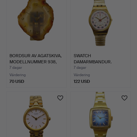
BORDSUR AV AGATSKIVA,
SWATCH
MODELLNUMMER 938,
DAMARMBANDUR.
MA…
7 dagar
7 dagar
Värdering
Värdering
70 USD
122 USD