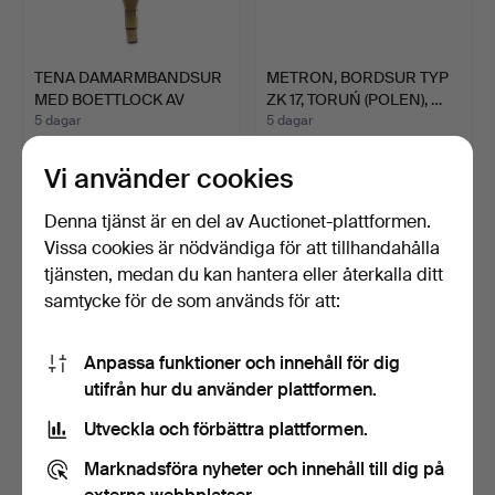
TENA DAMARMBANDSUR
METRON, BORDSUR TYP
MED BOETTLOCK AV
ZK 17, TORUŃ (POLEN), …
ROSTFR…
5 dagar
5 dagar
Värdering
Värdering
93 USD
70 USD
Vi använder cookies
Denna tjänst är en del av Auctionet-plattformen.
Vissa cookies är nödvändiga för att tillhandahålla
tjänsten, medan du kan hantera eller återkalla ditt
samtycke för de som används för att:
Anpassa funktioner och innehåll för dig
utifrån hur du använder plattformen.
Utveckla och förbättra plattformen.
CHIARA AMBRA
SCHWEIZER
Marknadsföra nyheter och innehåll till dig på
DAMARMBANDSUR FRÅN
DAMARMBANDUR „EB.
BADER, LIM…
SWISS“ MED EXT…
5 dagar
6 dagar