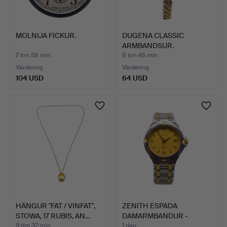
MOLNIJA FICKUR.
DUGENA CLASSIC
ARMBANDSUR.
7 tim 58 min
8 tim 45 min
Värdering
Värdering
104 USD
64 USD
HÄNGUR "FAT / VINFAT",
ZENITH ESPADA
STOWA, 17 RUBIS, AN…
DAMARMBANDUR -
KVARTSUR.
9 tim 32 min
1 dag