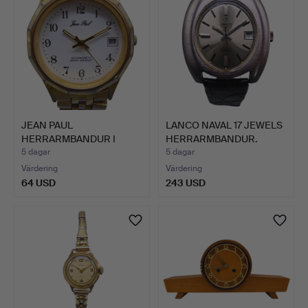
JEAN PAUL
LANCO NAVAL 17 JEWELS
HERRARMBANDUR I
HERRARMBANDUR.
ROSTFRITT STÅL.
5 dagar
5 dagar
Värdering
Värdering
64 USD
243 USD