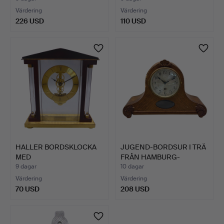
Värdering
Värdering
226 USD
110 USD
HALLER BORDSKLOCKA
JUGEND-BORDSUR I TRÄ
MED
FRÅN HAMBURG-
KVARTSSKELETTURVERK.
AMERIKAN…
9 dagar
10 dagar
Värdering
Värdering
70 USD
208 USD