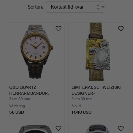
Pågående
Sortera
Stuber's
auktioner
Hammerschlag
Q&Q QUARTZ
LIMITERAT, SCHWEIZISKT
HERRARMBANDUR.
DESIGNER-
ARMBANDSUR…
3 tim 30 min
3 tim 38 min
Värdering
6 bud
58 USD
1 040 USD