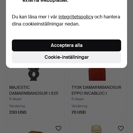
externa webbplatser.
Värdering
Värdering
64 USD
70 USD
Du kan läsa mer i vår
integritetspolicy
och hantera
dina cookieinställningar nedan.
Acceptera alla
Cookie-inställningar
MAJESTIC
TYSK DAMARMBANDSUR
DAMARMBANDSUR I 925
EPPO INCABLOC I
STERLINGSILVE…
KORALLO…
6 dagar
6 dagar
Värdering
Värdering
230 USD
70 USD