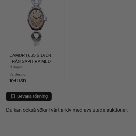
DAMUR I 835 SILVER
FRÅN SAPHIRA MED
MANUEL…
11 dagar
Värdering
104 USD
Bevaka sökning
Du kan också söka i
vårt arkiv med avslutade auktioner
.