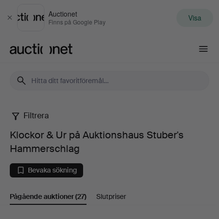
Auctionet
Visa
Stäng
Finns på Google Play
Auctionet.com
Filtrera
Klockor
Klockor & Ur på Auktionshaus Stuber's
&
Hammerschlag
Ur
Bevaka sökning
på
Pågående auktioner
(27)
Slutpriser
Auktionshaus