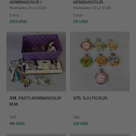
ARMBANDSUR I
ARMBANDSUR.
GULGULDPLÄTERING.
Klubbades 31 jul 2026
Klubbades 22 jul 2026
5 bud
2 bud
203 USD
25 USD
374
.
PARTI ARMBANDSUR
375
.
SJU FICKUR.
M.M.
Sålt
Sålt
48 USD
54 USD