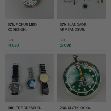
378
.
FICKUR MED
379
.
BLANDADE
KODESIGN.
ARMBANDSUR.
Sålt
Sålt
41 USD
27 USD
380
.
TRE DRESSUR.
230
.
KLOTKLOCKA.