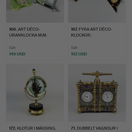
166
.
ART DÉCO-
167
.
FYRA ART DÉCO-
URANKLOCKA M.M.
KLOCKOR.
Sålt
Sålt
149 USD
102 USD
172
.
KLOTUR I MÄSSING.
71
.
DUBBELT VAGNSUR I