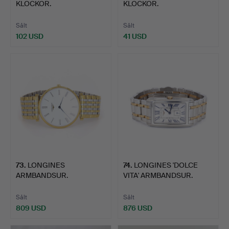
KLOCKOR.
KLOCKOR.
Sålt
Sålt
102 USD
41 USD
73
.
LONGINES
74
.
LONGINES 'DOLCE
ARMBANDSUR.
VITA' ARMBANDSUR.
Sålt
Sålt
809 USD
876 USD