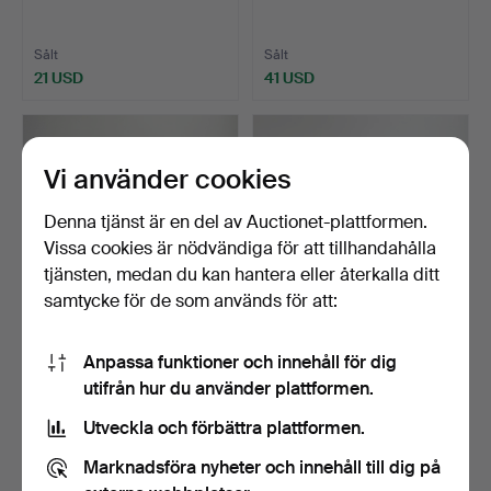
Sålt
Sålt
21 USD
41 USD
Vi använder cookies
Denna tjänst är en del av Auctionet-plattformen.
Vissa cookies är nödvändiga för att tillhandahålla
tjänsten, medan du kan hantera eller återkalla ditt
samtycke för de som används för att:
234
.
TVÅ ART DÉCO-
235
.
TVÅ ART DÉCO-
Anpassa funktioner och innehåll för dig
KLOCKOR.
KLOCKOR.
utifrån hur du använder plattformen.
Sålt
Sålt
Utveckla och förbättra plattformen.
34 USD
41 USD
Marknadsföra nyheter och innehåll till dig på