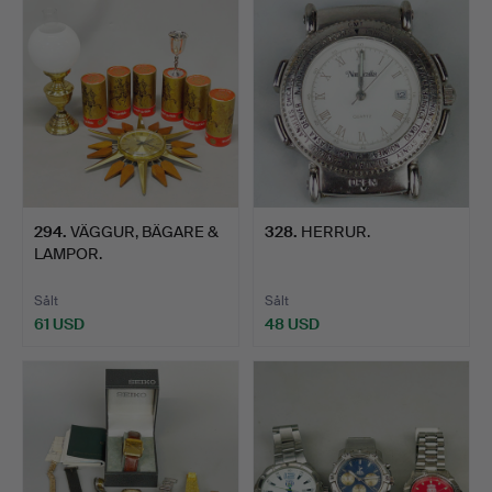
294
.
VÄGGUR, BÄGARE &
328
.
HERRUR.
LAMPOR.
Sålt
Sålt
61 USD
48 USD