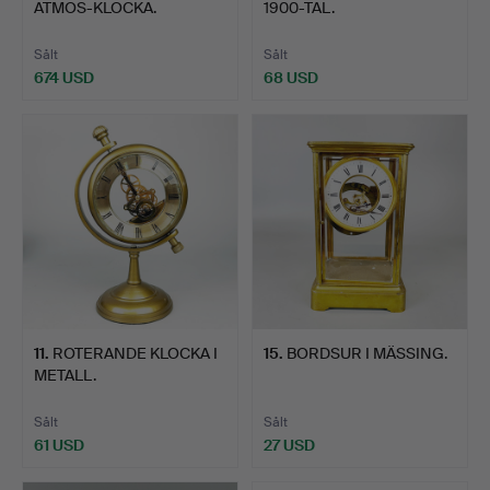
ATMOS-KLOCKA.
1900-TAL.
Sålt
Sålt
674 USD
68 USD
Utvalt
föremål
11
.
ROTERANDE KLOCKA I
15
.
BORDSUR I MÄSSING.
METALL.
Sålt
Sålt
61 USD
27 USD