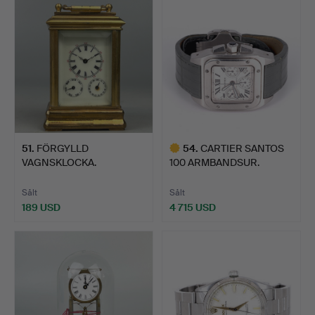
51
.
FÖRGYLLD
54
.
CARTIER SANTOS
VAGNSKLOCKA.
100 ARMBANDSUR.
Sålt
Sålt
189 USD
4 715 USD
Utvalt
föremål