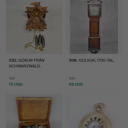
332
.
GÖKUR FRÅN
308
.
GOLVUR, 1700-TAL.
SCHWARZWALD.
Sålt
Sålt
75 USD
68 USD