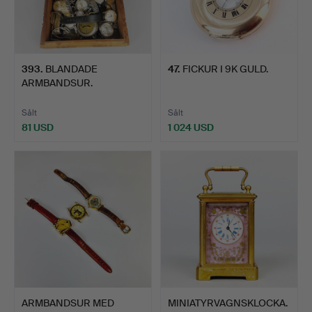
393
.
BLANDADE
47
.
FICKUR I 9K GULD.
ARMBANDSUR.
Sålt
Sålt
81 USD
1 024 USD
ARMBANDSUR MED
MINIATYRVAGNSKLOCKA.