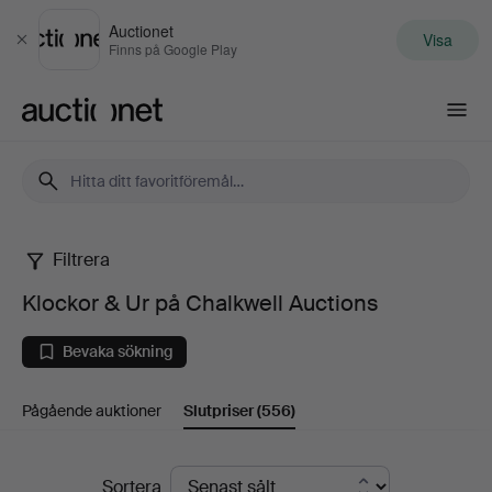
Auctionet
Visa
Stäng
Finns på Google Play
Auctionet.com
Filtrera
Klockor
Klockor & Ur på Chalkwell Auctions
&
Bevaka sökning
Ur
Pågående auktioner
Slutpriser
(556)
på
Chalkwell
Slutpriser
Sortera