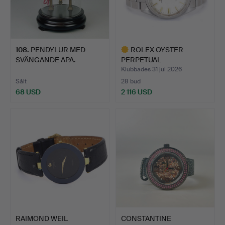
108
.
PENDYLUR MED
ROLEX OYSTER
SVÄNGANDE APA.
PERPETUAL
ARMBANDSUR, 1970-TA…
Klubbades 31 jul 2026
Sålt
28 bud
68 USD
2 116 USD
Utvalt
föremål
RAIMOND WEIL
CONSTANTINE