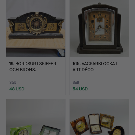
19
.
BORDSUR I SKIFFER
165
.
VÄCKARKLOCKA I
OCH BRONS.
ART DÉCO.
Sålt
Sålt
48 USD
54 USD