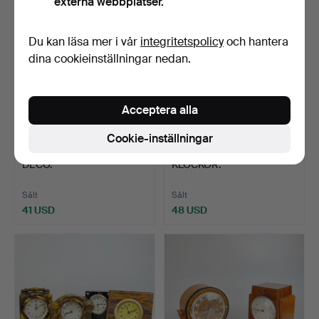
externa webbplatser.
Du kan läsa mer i vår
integritetspolicy
och hantera
dina cookieinställningar nedan.
Acceptera alla
Cookie-inställningar
236
.
BORDSUR I ART
237
.
TVÅ ART DÉCO-
DÉCO.
KLOCKOR.
Sålt
Sålt
41 USD
48 USD