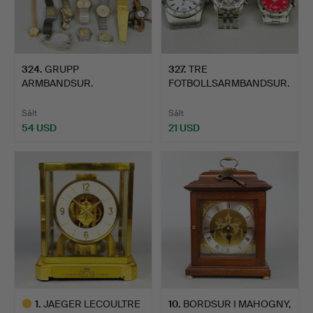
324
.
GRUPP
327
.
TRE
ARMBANDSUR.
FOTBOLLSARMBANDSUR.
Sålt
Sålt
54 USD
21 USD
1
.
JAEGER LECOULTRE
10
.
BORDSUR I MAHOGNY,