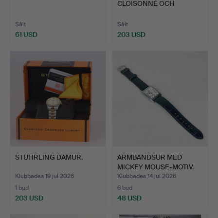
CLOISONNÉ OCH
MÄSSING.
Sålt
Sålt
61 USD
203 USD
STUHRLING DAMUR.
ARMBANDSUR MED
MICKEY MOUSE-MOTIV.
Klubbades 19 jul 2026
Klubbades 14 jul 2026
1 bud
6 bud
203 USD
48 USD