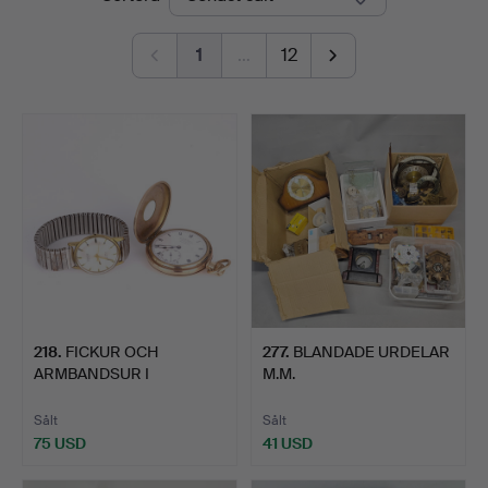
Auctions
1
…
12
218
.
FICKUR OCH
277
.
BLANDADE URDELAR
ARMBANDSUR I
M.M.
FÖRGULD.
Sålt
Sålt
75 USD
41 USD