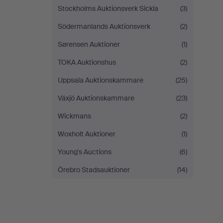
Stockholms Auktionsverk Sickla
(3)
Södermanlands Auktionsverk
(2)
Sørensen Auktioner
(1)
TOKA Auktionshus
(2)
Uppsala Auktionskammare
(25)
Växjö Auktionskammare
(23)
Wickmans
(2)
Woxholt Auktioner
(1)
Young's Auctions
(6)
Örebro Stadsauktioner
(14)