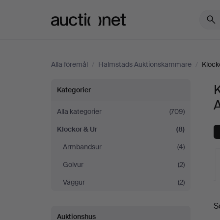
Auctionet.com
Alla föremål
/
Halmstads Auktionskammare
/
Klock
Klockor
Kategorier
&
Alla kategorier
(709)
Klockor & Ur
(8)
Ur
Armbandsur
(4)
på
Golvur
(2)
Halmstads
Väggur
(2)
Auktionskammare
S
a
Auktionshus