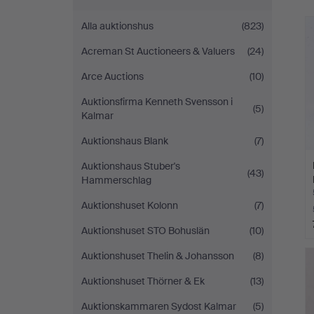
Alla auktionshus
(823)
Acreman St Auctioneers & Valuers
(24)
Arce Auctions
(10)
Auktionsfirma Kenneth Svensson i
(5)
Kalmar
Auktionshaus Blank
(7)
Auktionshaus Stuber's
(43)
Hammerschlag
Auktionshuset Kolonn
(7)
Auktionshuset STO Bohuslän
(10)
Auktionshuset Thelin & Johansson
(8)
Auktionshuset Thörner & Ek
(13)
Auktionskammaren Sydost Kalmar
(5)