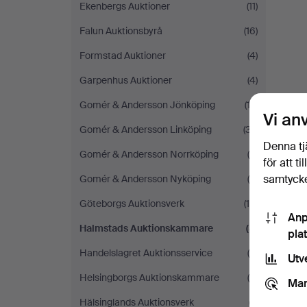
Ekenbergs Auktioner
(11)
Falun Auktionsbyrå
(16)
Formstad Auktioner
(4)
Garpenhus Auktioner
(4)
Gomér & Andersson Jönköping
(13)
Vi an
Gomér & Andersson Linköping
(37)
Denna tj
Gomér & Andersson Norrköping
(5)
för att t
samtycke
Gomér & Andersson Nyköping
(4)
Göteborgs Auktionsverk
(18)
Anp
Halmstads Auktionskammare
(8)
pla
Handelslagret Auktionsservice
(4)
Utv
Helsingborgs Auktionskammare
(9)
Mar
Hälsinglands Auktionsverk
(7)