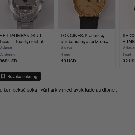
HERRARMBANDSUR,
LONGINES, Presence,
RADO 
Tissot T-Touch, i rostfrit…
armbandsur, quartz, do…
ARMB
8 dagar
8 dagar
8 daga
Värdering
4 bud
1 bud
368 USD
49 USD
32 US
Bevaka sökning
u kan också söka i
vårt arkiv med avslutade auktioner
.