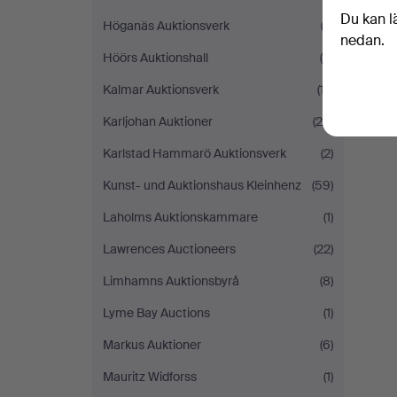
Du kan l
Höganäs Auktionsverk
(2)
nedan.
Höörs Auktionshall
(5)
Kalmar Auktionsverk
(17)
Karljohan Auktioner
(25)
Karlstad Hammarö Auktionsverk
(2)
Kunst- und Auktionshaus Kleinhenz
(59)
Laholms Auktionskammare
(1)
Lawrences Auctioneers
(22)
Limhamns Auktionsbyrå
(8)
Lyme Bay Auctions
(1)
Markus Auktioner
(6)
Mauritz Widforss
(1)