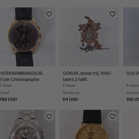
HERRARMBANDSUR,
GÖKUR, bonat trä, 1900-
GOLVUR
Erzer Chronographe
talets 2 hälft.
Suisse …
5 dagar
5 dagar
6 daga
5 bud
Värdering
Värderi
788 USD
64 USD
106 U