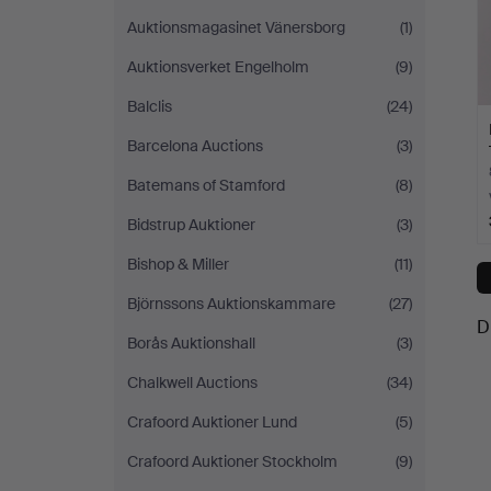
Auktionsmagasinet Vänersborg
(1)
Auktionsverket Engelholm
(9)
Balclis
(24)
Barcelona Auctions
(3)
Batemans of Stamford
(8)
Bidstrup Auktioner
(3)
Bishop & Miller
(11)
Björnssons Auktionskammare
(27)
D
Borås Auktionshall
(3)
Chalkwell Auctions
(34)
Crafoord Auktioner Lund
(5)
Crafoord Auktioner Stockholm
(9)