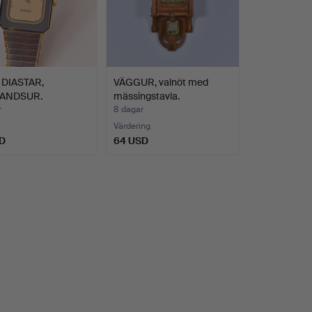
DIASTAR,
VÄGGUR, valnöt med
ANDSUR.
mässingstavla.
r
8 dagar
Värdering
D
64 USD