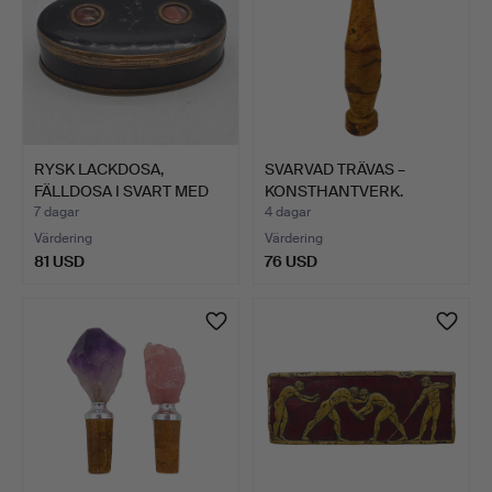
RYSK LACKDOSA,
SVARVAD TRÄVAS –
FÄLLDOSA I SVART MED
KONSTHANTVERK.
BLOMDE…
7 dagar
4 dagar
Värdering
Värdering
81 USD
76 USD