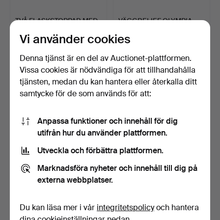
TVÅ FLASKSTOPPAR MED
VÄGGRELIEF OLYMPIA-
AMETIST OCH
BROTTARNA.
Vi använder cookies
ROSENKVAR…
6 dagar
6 dagar
Värdering
Värdering
Denna tjänst är en del av Auctionet-plattformen.
104 USD
99 USD
Vissa cookies är nödvändiga för att tillhandahålla
tjänsten, medan du kan hantera eller återkalla ditt
samtycke för de som används för att:
Anpassa funktioner och innehåll för dig
utifrån hur du använder plattformen.
Utveckla och förbättra plattformen.
Marknadsföra nyheter och innehåll till dig på
externa webbplatser.
MARC CHAGALL. EFTER.
JAIME CAPO ESMALTES.
Tre böcker, bl.a. '' …
HANS ART. EMAILLERAD …
3 dagar
8 dagar
Du kan läsa mer i vår
integritetspolicy
och hantera
Värdering
Värdering
dina cookieinställningar nedan.