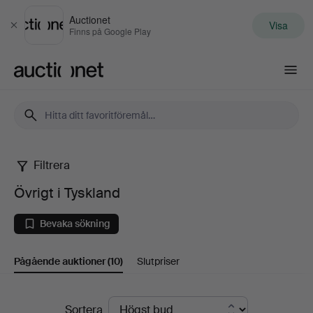
Auctionet
Visa
Stäng
Finns på Google Play
Auctionet.com
Filtrera
Övrigt
Övrigt i Tyskland
i
Bevaka sökning
Tyskland
Pågående auktioner
(10)
Slutpriser
Pågående
Sortera