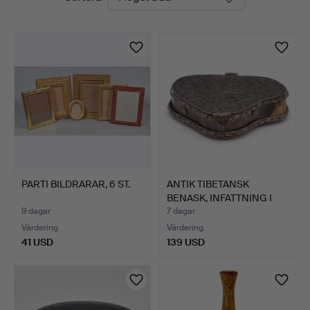
auktioner
PARTI BILDRARAR, 6 ST.
ANTIK TIBETANSK
BENASK, INFATTNING I
NYSIL…
9 dagar
7 dagar
Värdering
Värdering
41 USD
139 USD