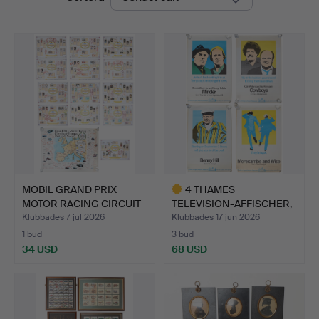
MOBIL GRAND PRIX
4 THAMES
MOTOR RACING CIRCUIT
TELEVISION-AFFISCHER,
OF E…
MED MORECAM…
Klubbades 7 jul 2026
Klubbades 17 jun 2026
1 bud
3 bud
34 USD
68 USD
Utvalt
föremål