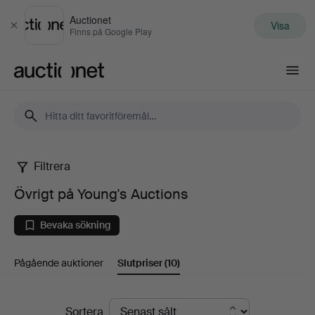
Auctionet
Visa
Stäng
Finns på Google Play
Auctionet.com
Filtrera
Övrigt
Övrigt på Young's Auctions
på
Bevaka sökning
Young's
Pågående auktioner
Slutpriser
(10)
Auctions
Slutpriser
Sortera