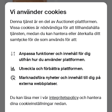
Vi använder cookies
MARKISBILD SOM
TIDIGT 1800-TALETS
FÖRESTÄLLER EN
ITALIENSKA
FISKARE.
MIKROMOSAIKP…
Klubbades 23 feb 2026
Klubbades 30 jan 2026
Denna tjänst är en del av Auctionet-plattformen.
1 bud
23 bud
Vissa cookies är nödvändiga för att tillhandahålla
34 USD
2 024 USD
tjänsten, medan du kan hantera eller återkalla ditt
samtycke för de som används för att:
Anpassa funktioner och innehåll för dig
utifrån hur du använder plattformen.
Utveckla och förbättra plattformen.
Marknadsföra nyheter och innehåll till dig på
externa webbplatser.
TIDIGT 1900-TALETS
NATURSTUDIE AV H.E.
Du kan läsa mer i vår
integritetspolicy
och hantera
KONSTNÄRS FÄRGPALETT
HERVEY.
dina cookieinställningar nedan.
OC…
Klubbades 14 sep 2025
Klubbades 21 aug 2025
2 bud
4 bud