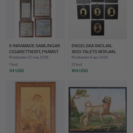
6 INRAMADE SAMLINGAR
ENGELSKA SKOLAN,
CIGARETTKORT, FRÄMST
1800-TALETS BÖRJAN,
…
SILUE…
Klubbades 22 maj 2026
Klubbades 6 apr 2026
1 bud
21 bud
34 USD
169 USD