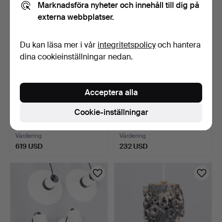
Marknadsföra nyheter och innehåll till dig på
externa webbplatser.
Du kan läsa mer i vår
integritetspolicy
och hantera
dina cookieinställningar nedan.
Acceptera alla
SIMON P. HENNINGNSEN
Sexkantig nygotisk fransk
Cookie-inställningar
(1920-1974). Lyfa. “D…
kyrklampa av mäs…
6 dagar
6 dagar
Värdering
Värdering
619 USD
232 USD