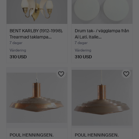
BENT KARLBY (1912–1998).
Drum tak- / vägglampa från
Trearmad taklampa…
Ai Lati. Italie…
7 dagar
7 dagar
Värdering
Värdering
310 USD
310 USD
POUL HENNINGSEN.
POUL HENNINGSEN.