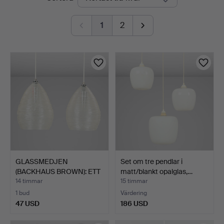
auktioner
1
2
GLASSMEDJEN
Set om tre pendlar i
(BACKHAUS BROWN): ETT
matt/blankt opalglas,…
PAR pend…
14 timmar
15 timmar
1 bud
Värdering
47 USD
186 USD