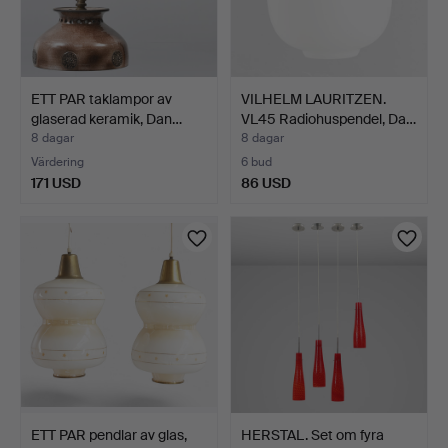
ETT PAR taklampor av
VILHELM LAURITZEN.
glaserad keramik, Dan…
VL45 Radiohuspendel, Da…
8 dagar
8 dagar
Värdering
6 bud
171 USD
86 USD
ETT PAR pendlar av glas,
HERSTAL. Set om fyra