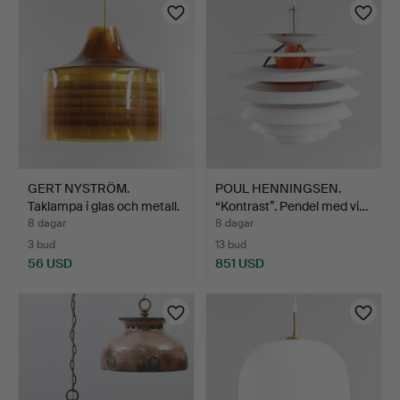
GERT NYSTRÖM.
POUL HENNINGSEN.
Taklampa i glas och metall.
“Kontrast”. Pendel med vi…
…
8 dagar
8 dagar
3 bud
13 bud
56 USD
851 USD