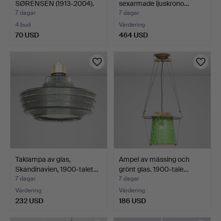
SØRENSEN (1913-2004).
sexarmade ljuskrono…
"Løg…
7 dagar
7 dagar
4 bud
Värdering
70 USD
464 USD
Taklampa av glas,
Ampel av mässing och
Skandinavien, 1900-talet…
grönt glas. 1900-tale…
7 dagar
7 dagar
Värdering
Värdering
232 USD
186 USD