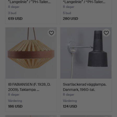
”Langelinie” / ”PH-Taller…
“Langelinie” / “PH-Taller…
8 dagar
8 dagar
3 bud
5 bud
619 USD
280 USD
IB FABIANSEN (F. 1928, D.
Svartlackerad vägglampa.
2009). Taklampa …
Danmark, 1960-tal.
8 dagar
8 dagar
Värdering
Värdering
186 USD
124 USD