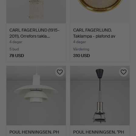
CARL FAGERLUND (1915-
CARL FAGERLUND.
2011). Orrefors takla…
Taklampa - plafond av
glas…
4 dagar
4 dagar
5 bud
Värdering
78 USD
310 USD
POUL HENNINGSEN. PH
POUL HENNINGSEN. "PH