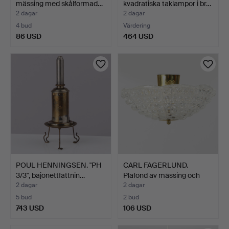
mässing med skålformad…
kvadratiska taklampor i br…
2 dagar
2 dagar
4 bud
Värdering
86 USD
464 USD
POUL HENNINGSEN. "PH
CARL FAGERLUND.
3/3", bajonettfattnin…
Plafond av mässing och
for…
2 dagar
2 dagar
5 bud
2 bud
743 USD
106 USD