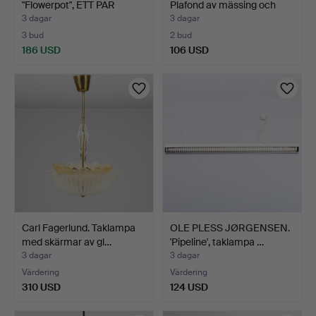
"Flowerpot", ETT PAR
Plafond av mässing och
pendla…
for…
3 dagar
3 dagar
3 bud
2 bud
186 USD
106 USD
Carl Fagerlund. Taklampa
OLE PLESS JØRGENSEN.
med skärmar av gl…
'Pipeline', taklampa …
3 dagar
3 dagar
Värdering
Värdering
310 USD
124 USD