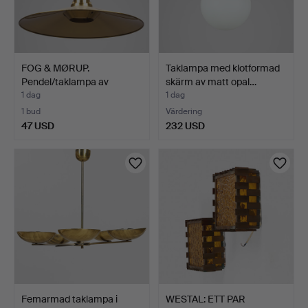
FOG & MØRUP.
Taklampa med klotformad
Pendel/taklampa av
skärm av matt opal…
mässing, e…
1 dag
1 dag
1 bud
Värdering
47 USD
232 USD
Femarmad taklampa i
WESTAL: ETT PAR