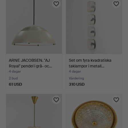
ARNE JACOBSEN. "AJ
Set om fyra kvadratiska
Royal" pendel i grå- oc…
taklampor i metall…
4 dagar
4 dagar
2 bud
Värdering
61 USD
310 USD