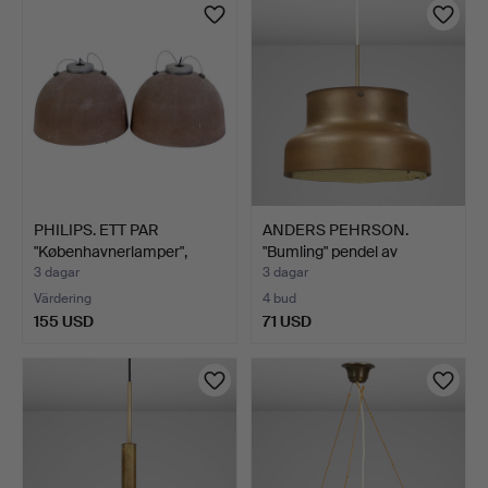
PHILIPS. ETT PAR
ANDERS PEHRSON.
"Københavnerlamper",
"Bumling" pendel av
pend…
mässin…
3 dagar
3 dagar
Värdering
4 bud
155 USD
71 USD