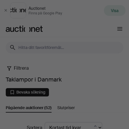
Auctionet
Visa
Stäng
Finns på Google Play
Auctionet.com
Filtrera
Taklampor
Taklampor i Danmark
i
Bevaka sökning
Danmark
Pågående auktioner
(52)
Slutpriser
Pågående
Sortera