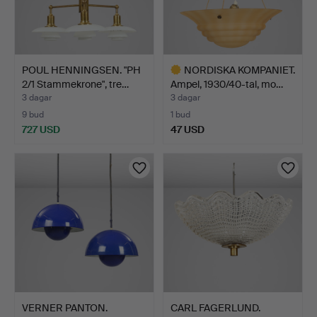
POUL HENNINGSEN. "PH
NORDISKA KOMPANIET.
2/1 Stammekrone", tre…
Ampel, 1930/40-tal, mo…
3 dagar
3 dagar
9 bud
1 bud
727 USD
47 USD
Utvalt
föremål
VERNER PANTON.
CARL FAGERLUND.