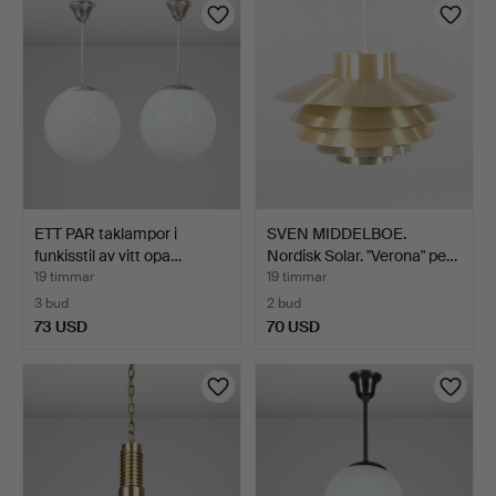
ETT PAR taklampor i
SVEN MIDDELBOE.
funkisstil av vitt opa…
Nordisk Solar. "Verona" pe…
19 timmar
19 timmar
3 bud
2 bud
73 USD
70 USD