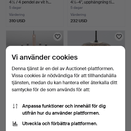
4½ / 4 pendel av vit h…
4½-4", upphängning ti…
5 dagar
5 dagar
Värdering
Värdering
310 USD
232 USD
Vi använder cookies
Denna tjänst är en del av Auctionet-plattformen.
Vissa cookies är nödvändiga för att tillhandahålla
tjänsten, medan du kan hantera eller återkalla ditt
samtycke för de som används för att:
GINO SARFATTI.
JETTE HELLEROE. Axella
TAKLAMPA, Flos Sarfatti
keramik, taklampa a…
Anpassa funktioner och innehåll för dig
209…
5 dagar
5 dagar
utifrån hur du använder plattformen.
2 bud
Värdering
227 USD
155 USD
Utveckla och förbättra plattformen.