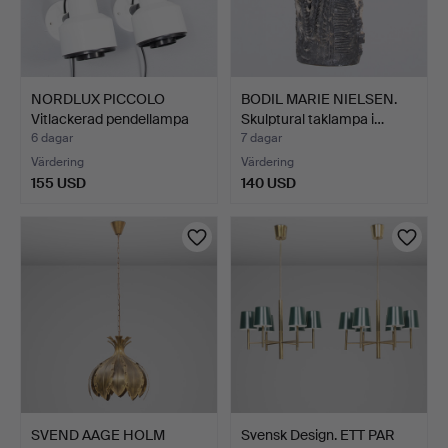
NORDLUX PICCOLO
BODIL MARIE NIELSEN.
Vitlackerad pendellampa
Skulptural taklampa i…
me…
6 dagar
7 dagar
Värdering
Värdering
155 USD
140 USD
SVEND AAGE HOLM
Svensk Design. ETT PAR