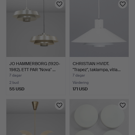
JO HAMMERBORG (1920-
CHRISTIAN HVIDT.
1982). ETT PAR "Nova" …
"Trapez", taklampa, vitla…
7 dagar
7 dagar
2 bud
Värdering
55 USD
171 USD